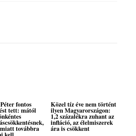
Péter fontos
Közel tíz éve nem történt
ést tett: mától
ilyen Magyarországon:
önkéntes
1,2 százalékra zuhant az
táscsökkentésnek,
infláció, az élelmiszerek
 miatt továbbra
ára is csökkent
ni kell