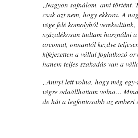
Nagyon sajnálom, ami történt. 
„
csak azt nem, hogy ekkora. A nag
vége felé komolyból verekedtünk
százalékosan tudtam használni a
arcomat, onnantól kezdve teljese
kifejezetten a vállal foglalkozó o
hanem teljes szakadás van a vál
„Annyi lett volna, hogy még egy-
végre odaállhattam volna… Mind
de hát a legfontosabb az emberi