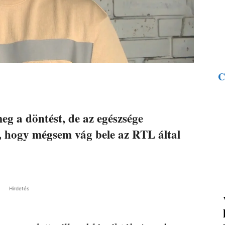
C
eg a döntést, de az egészsége
t, hogy mégsem vág bele az RTL által
Hirdetés