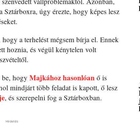
 szenvedett vállproblémáktól. Azonban,
a Sztárboxra, úgy érezte, hogy képes lesz
seket.
, hogy a terhelést mégsem bírja el. Ennek
tt hoznia, és végül kénytelen volt
zvételtől.
Majkához hasonlóan
te be, hogy
ő is
ol mindjárt több feladat is kapott, ő lesz
je
, és szerepelni fog a Sztárboxban.
Hirdetés