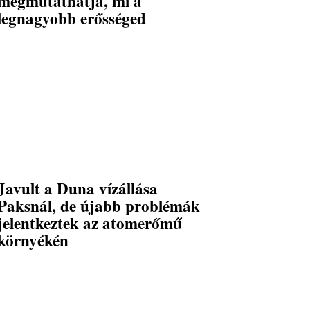
megmutathatja, mi a
legnagyobb erősséged
Javult a Duna vízállása
Paksnál, de újabb problémák
jelentkeztek az atomerőmű
környékén