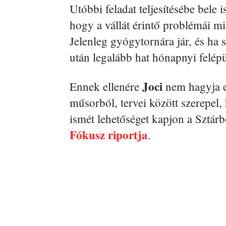
Utóbbi feladat teljesítésébe bele i
hogy a vállát érintő problémái mi
Jelenleg gyógytornára jár, és ha 
után legalább hat hónapnyi felépü
Joci
Ennek ellenére
nem hagyja el
műsorból, tervei között szerepel,
ismét lehetőséget kapjon a Sztárb
Fókusz riportja
.