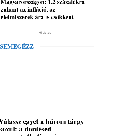
Magyarországon: 1,2 százalékra
zuhant az infláció, az
élelmiszerek ára is csökkent
Hirdetés
SEMEGÉZZ
Válassz egyet a három tárgy
közül: a döntésed