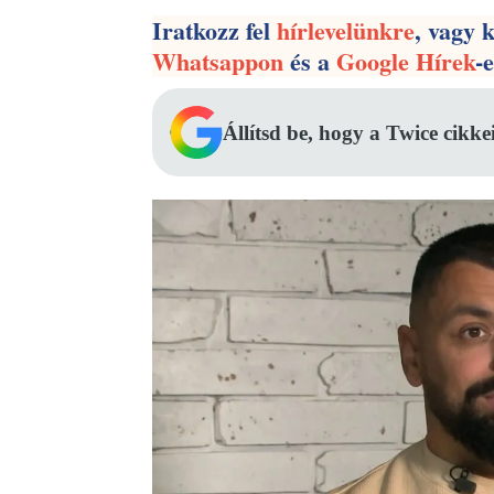
Iratkozz fel
hírlevelünkre
, vagy 
Whatsappon
és a
Google Hírek
-
Állítsd be, hogy a Twice cikke