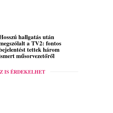
Hosszú hallgatás után
megszólalt a TV2: fontos
bejelentést tettek három
ismert műsorvezetőről
Z IS ÉRDEKELHET