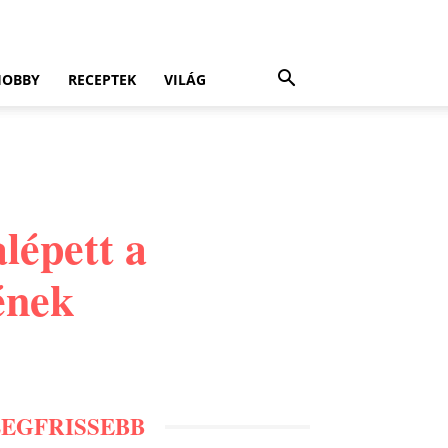
HOBBY
RECEPTEK
VILÁG
alépett a
ének
LEGFRISSEBB