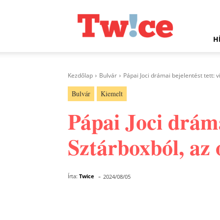
Twice.hu
H
Kezdőlap
Bulvár
Pápai Joci drámai bejelentést tett: v
Bulvár
Kiemelt
Pápai Joci drámai
Sztárboxból, az 
-
Írta:
Twice
2024/08/05
Facebook
Megosztás