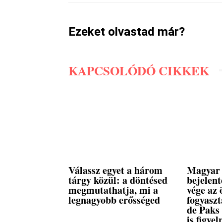
Ezeket olvastad már?
KAPCSOLÓDÓ CIKKEK
Válassz egyet a három
Magyar 
tárgy közül: a döntésed
bejelent
megmutathatja, mi a
vége az 
legnagyobb erősséged
fogyasz
de Paks
is figyel