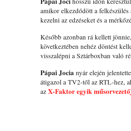
Pápai Joci
hosszú időn keresztül
amikor elkezdődött a felkészülés 
kezelni az edzéseket és a mérkőzé
Később azonban rá kellett jönnie
következtében nehéz döntést kelle
visszalépni a Sztárboxban való rés
Pápai Jocia
nyár elején jelentet
átigazol a TV2-től az RTL-hez, ah
X-Faktor egyik műsorvezető
az