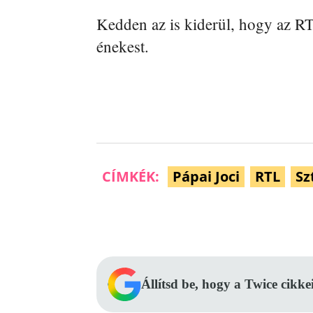
Kedden az is kiderül, hogy az RTL
énekest.
CÍMKÉK:
Pápai Joci
RTL
Sz
Facebook
Megosztás
Állítsd be, hogy a Twice cikke