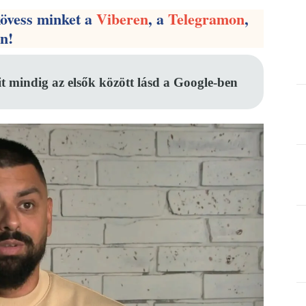
kövess minket a
Viberen
, a
Telegramon
,
en!
it mindig az elsők között lásd a Google-ben