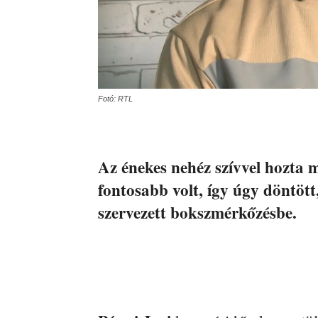
Fotó: RTL
Az énekes nehéz szívvel hozta m
fontosabb volt, így úgy döntöt
szervezett bokszmérkőzésbe.