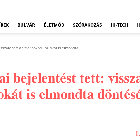
ÍREK
BULVÁR
ÉLETMÓD
SZÓRAKOZÁS
HI-TECH
isszalépett a Sztárboxból, az okát is elmondta...
 bejelentést tett: vissz
okát is elmondta döntés
Pinterest
WhatsApp
Email