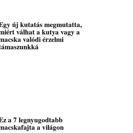
Egy új kutatás megmutatta,
miért válhat a kutya vagy a
macska valódi érzelmi
támaszunkká
Ez a 7 legnyugodtabb
macskafajta a világon