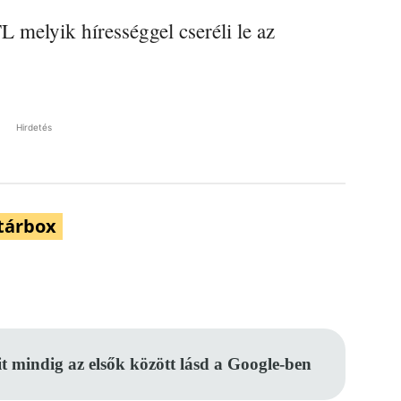
 melyik hírességgel cseréli le az
Hirdetés
tárbox
Pinterest
WhatsApp
Email
it mindig az elsők között lásd a Google-ben