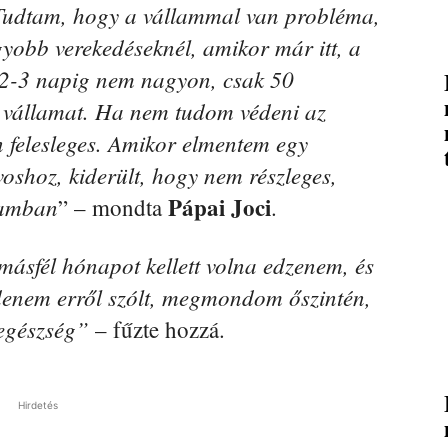
Tudtam, hogy a vállammal van probléma,
yobb verekedéseknél, amikor már itt, a
, 2-3 napig nem nagyon, csak 50
 vállamat. Ha nem tudom védeni az
n felesleges. Amikor elmentem egy
rvoshoz, kiderült, hogy nem részleges,
Pápai Joci
lamban
” – mondta
.
másfél hónapot kellett volna edzenem, és
enem erről szólt, megmondom őszintén,
 egészség”
– fűzte hozzá.
Hirdetés