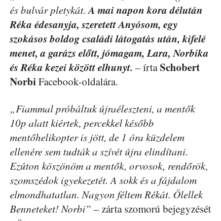
A mai napon kora délután
és bulvár pletykát.
Réka édesanyja, szeretett Anyósom, egy
szokásos boldog családi látogatás után, kifelé
menet, a garázs előtt, jómagam, Lara, Norbika
és Réka kezei között elhunyt.
Schobert
– írta
Norbi
Facebook-oldalára.
„Fiammal próbáltuk újraéleszteni, a mentők
10p alatt kiértek, percekkel később
mentőhelikopter is jött, de 1 óra küzdelem
ellenére sem tudták a szívét újra elindítani.
Ezúton köszönöm a mentők, orvosok, rendőrök,
szomszédok igyekezetét. A sokk és a fájdalom
elmondhatatlan. Nagyon féltem Rékát. Ölellek
Benneteket! Norbi”
– zárta szomorú bejegyzését