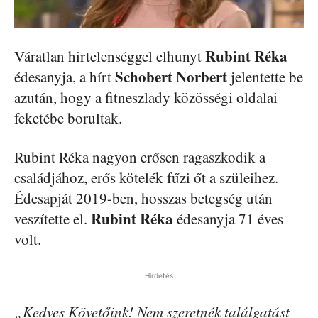
Rubint Réka
Váratlan hirtelenséggel elhunyt
Schobert Norbert
édesanyja, a hírt
jelentette be
azután, hogy a fitneszlady közösségi oldalai
feketébe borultak.
Rubint Réka nagyon erősen ragaszkodik a
családjához, erős kötelék fűzi őt a szüleihez.
Édesapját 2019-ben, hosszas betegség után
Rubint Réka
veszítette el.
édesanyja 71 éves
volt.
Hirdetés
„Kedves Követőink! Nem szeretnék találgatást