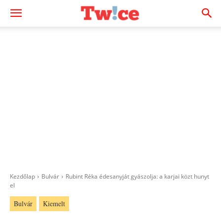
Kezdőlap
Bulvár
Rubint Réka édesanyját gyászolja: a karjai közt hunyt
el
Bulvár
Kiemelt