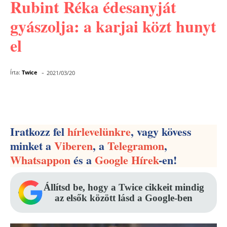
Rubint Réka édesanyját
gyászolja: a karjai közt hunyt
el
-
Írta:
Twice
2021/03/20
Facebook
Pinterest
WhatsApp
Iratkozz fel
hírlevelünkre
, vagy kövess
minket a
Viberen
, a
Telegramon
,
Whatsappon
és a
Google Hírek
-en!
Állítsd be, hogy a Twice cikkeit mindig
az elsők között lásd a Google-ben