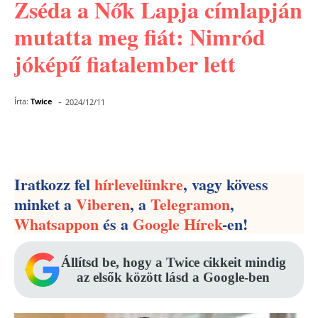
Zséda a Nők Lapja címlapján
mutatta meg fiát: Nimród
jóképű fiatalember lett
-
Írta:
Twice
2024/12/11
Facebook
Pinterest
WhatsApp
Iratkozz fel
hírlevelünkre
, vagy kövess
minket a
Viberen
, a
Telegramon
,
Whatsappon
és a
Google Hírek
-en!
Állítsd be, hogy a Twice cikkeit mindig
az elsők között lásd a Google-ben