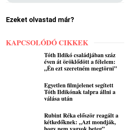
Ezeket olvastad már?
KAPCSOLÓDÓ CIKKEK
Tóth Ildikó családjában száz
éven át öröklődött a félelem:
„Én ezt szeretném megtörni”
Egyetlen filmjelenet segített
Tóth Ildikónak talpra állni a
válása után
Rubint Réka először reagált a
kétkedőknek: „Azt mondják,
hogy nem vagyok beteg”