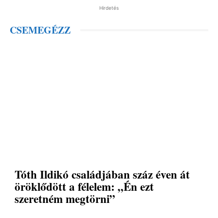
Hirdetés
CSEMEGÉZZ
Tóth Ildikó családjában száz éven át
öröklődött a félelem: „Én ezt
szeretném megtörni”