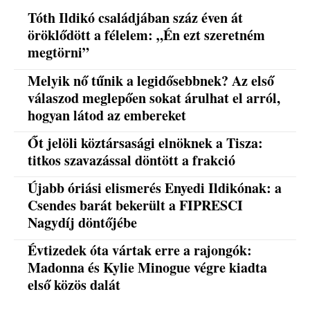
Tóth Ildikó családjában száz éven át
öröklődött a félelem: „Én ezt szeretném
megtörni”
Melyik nő tűnik a legidősebbnek? Az első
válaszod meglepően sokat árulhat el arról,
hogyan látod az embereket
Őt jelöli köztársasági elnöknek a Tisza:
titkos szavazással döntött a frakció
Újabb óriási elismerés Enyedi Ildikónak: a
Csendes barát bekerült a FIPRESCI
Nagydíj döntőjébe
Évtizedek óta vártak erre a rajongók:
Madonna és Kylie Minogue végre kiadta
első közös dalát