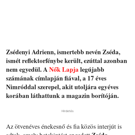
Zsédenyi Adrienn, ismertebb nevén Zséda,
ismét reflektorfénybe került, ezúttal azonban
nem egyedül. A
Nők Lapja
legújabb
számának címlapján fiával, a 17 éves
Nimróddal szerepel, akit utoljára egyéves
korában láthattunk a magazin borítóján.
Hirdetés
Az ötvenéves énekesnő és fia közös interjút is
Zséda
adtak, amely betekintést engedett