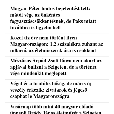
Magyar Péter fontos bejelentést tett:
mától vége az önkéntes
fogyasztáscsökkentésnek, de Paks miatt
továbbra is figyelni kell
Közel tíz éve nem történt ilyen
Magyarországon: 1,2 százalékra zuhant az
infláció, az élelmiszerek ára is csökkent
Mészáros Árpád Zsolt lánya nem akart az
apjával bulizni a Szigeten, de a történet
vége mindenkit meglepett
Véget ér a brutális hőség, de máris új
veszély érkezik: zivatarok és jégeső
csaphat le Magyarországra
Vasárnap több mint 40 magyar előadó
ünnepli Bródy János életművét a Szigeten