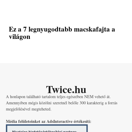
Ez a 7 legnyugodtabb macskafajta a
világon
Twice.hu
A honlapon található tartalom teljes egészében NEM vehető át.
Amennyiben mégis közölni szeretnél belőle 300 karakterig a forrás
megjelölésével megteheted.
Média felületeinket az AdsInteractive értékesíti: