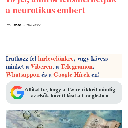
a neurotikus embert
-
Írta:
Twice
2020/03/26
Facebook
Pinterest
WhatsApp
Iratkozz fel
hírlevelünkre
, vagy kövess
minket a
Viberen
, a
Telegramon
,
Whatsappon
és a
Google Hírek
-en!
Állítsd be, hogy a Twice cikkeit mindig
az elsők között lásd a Google-ben