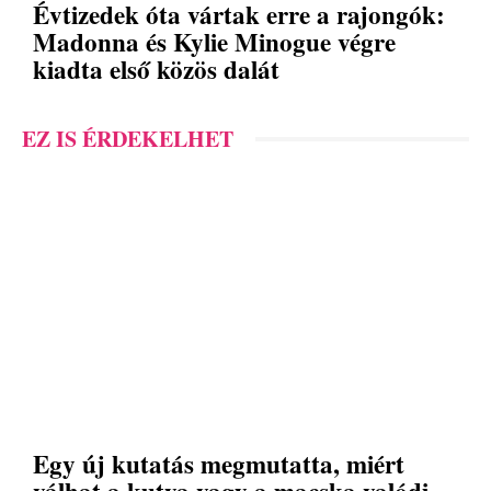
Évtizedek óta vártak erre a rajongók:
Madonna és Kylie Minogue végre
kiadta első közös dalát
EZ IS ÉRDEKELHET
Egy új kutatás megmutatta, miért
válhat a kutya vagy a macska valódi