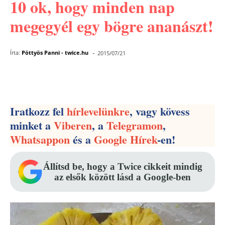
10 ok, hogy minden nap
megegyél egy bögre ananászt!
-
Írta:
Pöttyös Panni - twice.hu
2015/07/21
Facebook
Pinterest
WhatsApp
Iratkozz fel
hírlevelünkre
, vagy kövess
minket a
Viberen
, a
Telegramon
,
Whatsappon
és a
Google Hírek
-en!
Állítsd be, hogy a Twice cikkeit mindig
az elsők között lásd a Google-ben