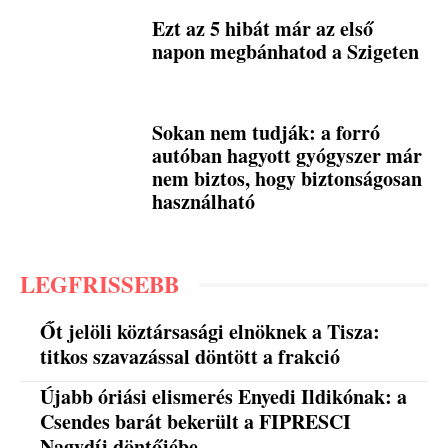
Ezt az 5 hibát már az első
napon megbánhatod a Szigeten
Sokan nem tudják: a forró
autóban hagyott gyógyszer már
nem biztos, hogy biztonságosan
használható
LEGFRISSEBB
Őt jelöli köztársasági elnöknek a Tisza:
titkos szavazással döntött a frakció
Újabb óriási elismerés Enyedi Ildikónak: a
Csendes barát bekerült a FIPRESCI
Nagydíj döntőjébe