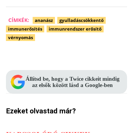
CÍMKÉK:
ananász
gyulladáscsökkentő
immunerősítés
immunrendszer erősítő
vérnyomás
Facebook
Pinterest
WhatsApp
Állítsd be, hogy a Twice cikkeit mindig
az elsők között lásd a Google-ben
Ezeket olvastad már?