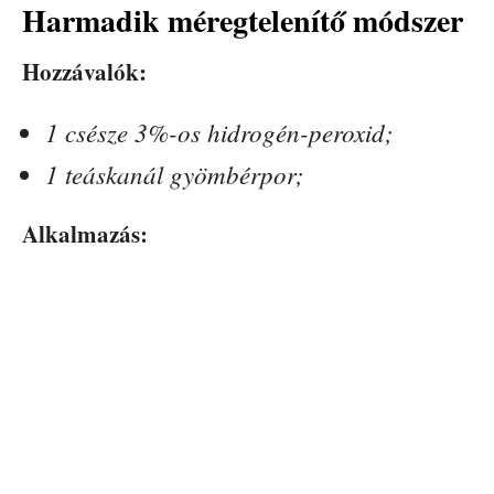
Harmadik méregtelenítő módszer
Hozzávalók:
1 csésze 3%-os hidrogén-peroxid;
1 teáskanál gyömbérpor;
Alkalmazás: