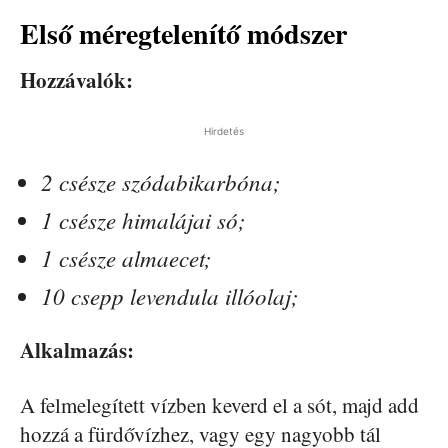
Első méregtelenítő módszer
Hozzávalók:
Hirdetés
2 csésze szódabikarbóna;
1 csésze himalájai só;
1 csésze almaecet;
10 csepp levendula illóolaj;
Alkalmazás:
A felmelegített vízben keverd el a sót, majd add
hozzá a fürdővízhez, vagy egy nagyobb tál