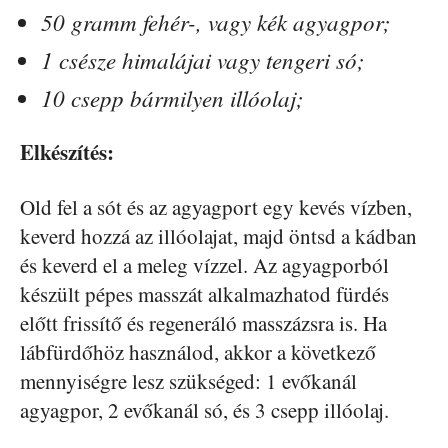
50 gramm fehér-, vagy kék agyagpor;
1 csésze himalájai vagy tengeri só;
10 csepp bármilyen illóolaj;
Elkészítés:
Old fel a sót és az agyagport egy kevés vízben,
keverd hozzá az illóolajat, majd öntsd a kádban
és keverd el a meleg vízzel. Az agyagporból
készült pépes masszát alkalmazhatod fürdés
előtt frissítő és regeneráló masszázsra is. Ha
lábfürdőhöz használod, akkor a következő
mennyiségre lesz szükséged: 1 evőkanál
agyagpor, 2 evőkanál só, és 3 csepp illóolaj.