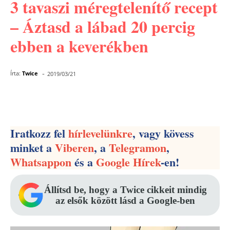
3 tavaszi méregtelenítő recept
– Áztasd a lábad 20 percig
ebben a keverékben
-
Írta:
Twice
2019/03/21
Facebook
Pinterest
WhatsApp
Iratkozz fel
hírlevelünkre
, vagy kövess
minket a
Viberen
, a
Telegramon
,
Whatsappon
és a
Google Hírek
-en!
Állítsd be, hogy a Twice cikkeit mindig
az elsők között lásd a Google-ben