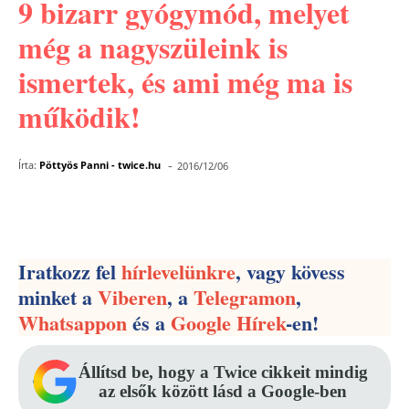
9 bizarr gyógymód, melyet
még a nagyszüleink is
ismertek, és ami még ma is
működik!
-
Írta:
Pöttyös Panni - twice.hu
2016/12/06
Facebook
Pinterest
WhatsApp
Iratkozz fel
hírlevelünkre
, vagy kövess
minket a
Viberen
, a
Telegramon
,
Whatsappon
és a
Google Hírek
-en!
Állítsd be, hogy a Twice cikkeit mindig
az elsők között lásd a Google-ben