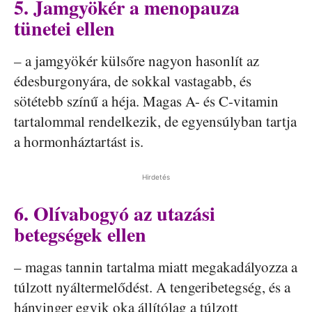
5. Jamgyökér a menopauza
tünetei ellen
– a jamgyökér külsőre nagyon hasonlít az
édesburgonyára, de sokkal vastagabb, és
sötétebb színű a héja. Magas A- és C-vitamin
tartalommal rendelkezik, de egyensúlyban tartja
a hormonháztartást is.
Hirdetés
6. Olívabogyó az utazási
betegségek ellen
– magas tannin tartalma miatt megakadályozza a
túlzott nyáltermelődést. A tengeribetegség, és a
hányinger egyik oka állítólag a túlzott