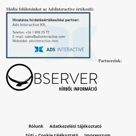
Média felületeinket az AdsInteractive értékesíti:
Partnereink:
Rólunk
Adatkezelési tájékoztató
Süti – Cookie tájékoztató
Impresszum