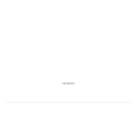
Hirdetés
Facebook
Pinterest
WhatsApp