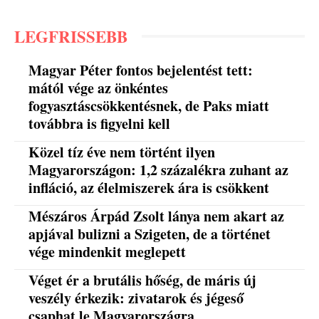
LEGFRISSEBB
Magyar Péter fontos bejelentést tett:
mától vége az önkéntes
fogyasztáscsökkentésnek, de Paks miatt
továbbra is figyelni kell
Közel tíz éve nem történt ilyen
Magyarországon: 1,2 százalékra zuhant az
infláció, az élelmiszerek ára is csökkent
Mészáros Árpád Zsolt lánya nem akart az
apjával bulizni a Szigeten, de a történet
vége mindenkit meglepett
Véget ér a brutális hőség, de máris új
veszély érkezik: zivatarok és jégeső
csaphat le Magyarországra