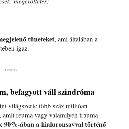
sek, megerőltetés;
megjelenő tüneteket
, ami általában a
tében igaz.
Hirdetés
m, befagyott váll szindróma
nt világszerte több száz millióan
, amit reuma vagy valamilyen trauma
tek 90%-ában a hialuronsavval történő