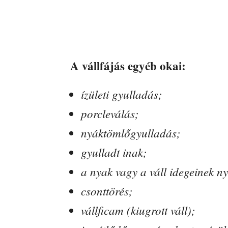
A vállfájás egyéb okai:
ízületi gyulladás;
porcleválás;
nyáktömlőgyulladás;
gyulladt inak;
a nyak vagy a váll idegeinek 
csonttörés;
vállficam (kiugrott váll);