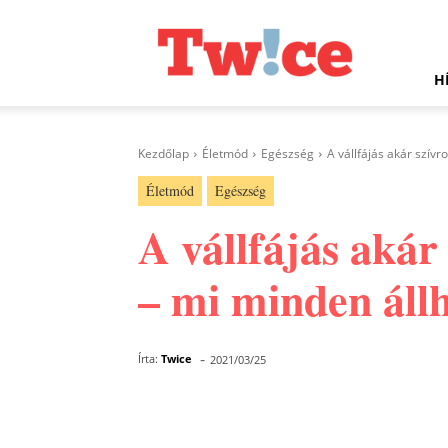
Twice.hu
H
Kezdőlap
Életmód
Egészség
A vállfájás akár szívr
Életmód
Egészség
A vállfájás akár
– mi minden állh
-
Írta:
Twice
2021/03/25
Facebook
Megosztás