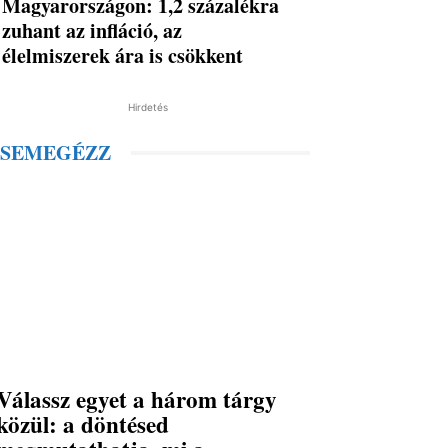
Magyarországon: 1,2 százalékra
zuhant az infláció, az
élelmiszerek ára is csökkent
Hirdetés
SEMEGÉZZ
Válassz egyet a három tárgy
közül: a döntésed