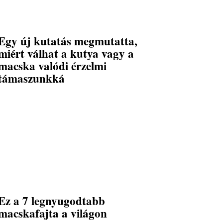
Egy új kutatás megmutatta,
miért válhat a kutya vagy a
macska valódi érzelmi
támaszunkká
Ez a 7 legnyugodtabb
macskafajta a világon