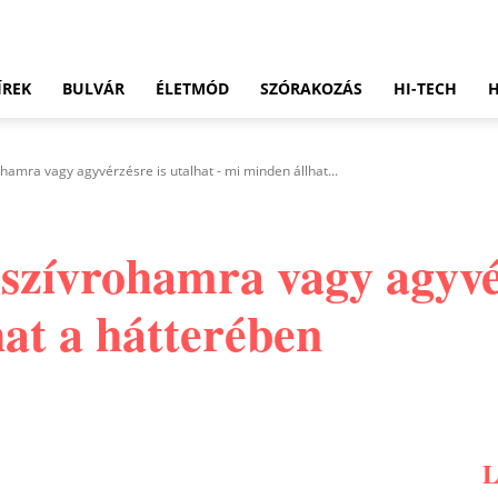
ÍREK
BULVÁR
ÉLETMÓD
SZÓRAKOZÁS
HI-TECH
ohamra vagy agyvérzésre is utalhat - mi minden állhat...
 szívrohamra vagy agyvé
at a hátterében
Pinterest
WhatsApp
Email