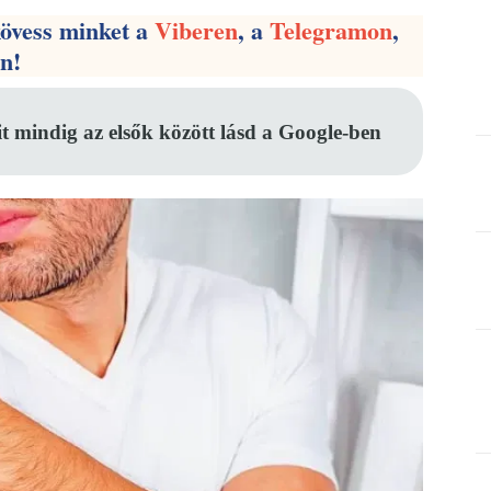
kövess minket a
Viberen
, a
Telegramon
,
en!
it mindig az elsők között lásd a Google-ben