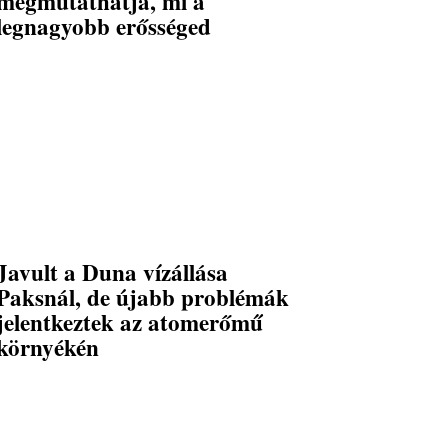
megmutathatja, mi a
legnagyobb erősséged
Javult a Duna vízállása
Paksnál, de újabb problémák
jelentkeztek az atomerőmű
környékén