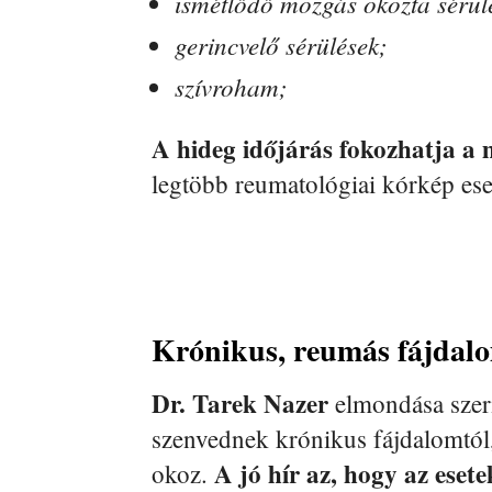
ismétlődő mozgás okozta sérülé
gerincvelő sérülések;
szívroham;
A hideg időjárás fokozhatja a 
legtöbb reumatológiai kórkép ese
Krónikus, reumás fájdalo
Dr. Tarek Nazer
elmondása szeri
szenvednek krónikus fájdalomtól
A jó hír az, hogy az ese
okoz.