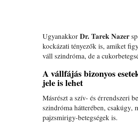
Dr. Tarek Nazer
Ugyanakkor
sp
kockázati tényezők is, amiket fig
váll szindróma, de a cukorbetegsé
A vállfájás bizonyos eset
jele is lehet
Másrészt a szív- és érrendszeri be
szindróma hátterében, csakúgy, m
pajzsmirigy-betegségek is.