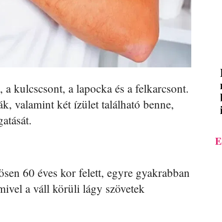
, a kulcscsont, a lapocka és a felkarcsont.
, valamint két ízület található benne,
atását.
E
ösen 60 éves kor felett, egyre gyakrabban
ivel a váll körüli lágy szövetek