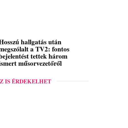
Hosszú hallgatás után
megszólalt a TV2: fontos
bejelentést tettek három
ismert műsorvezetőről
Z IS ÉRDEKELHET