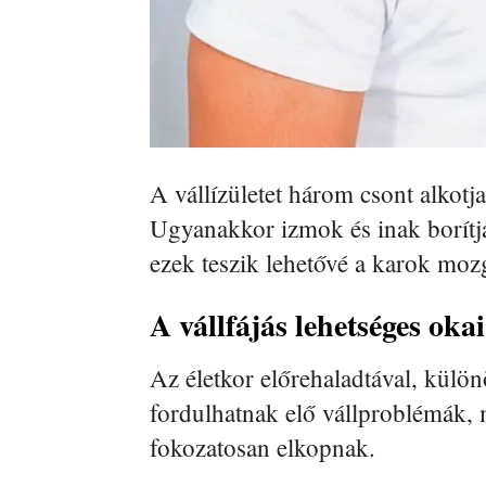
A vállízületet három csont alkotja
Ugyanakkor izmok és inak borítják
ezek teszik lehetővé a karok mozg
A vállfájás lehetséges okai
Az életkor előrehaladtával, külön
fordulhatnak elő vállproblémák, m
fokozatosan elkopnak.