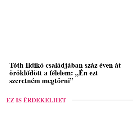
Tóth Ildikó családjában száz éven át
öröklődött a félelem: „Én ezt
szeretném megtörni”
EZ IS ÉRDEKELHET