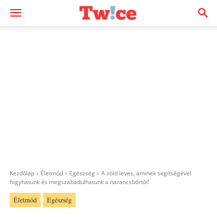
Kezdőlap
Életmód
Egészség
A zöld leves, aminek segítségével
fogyhatunk és megszabadulhatunk a narancsbőrtől!
Életmód
Egészség