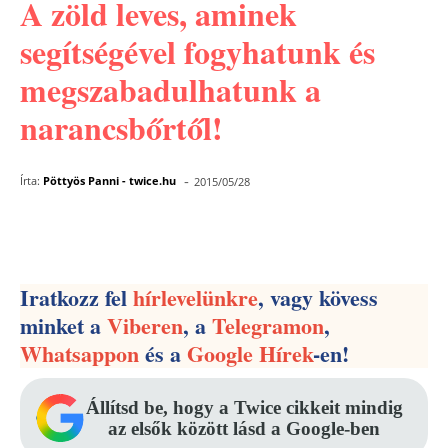
A zöld leves, aminek
segítségével fogyhatunk és
megszabadulhatunk a
narancsbőrtől!
-
Írta:
Pöttyös Panni - twice.hu
2015/05/28
Facebook
Pinterest
WhatsApp
Iratkozz fel
hírlevelünkre
, vagy kövess
minket a
Viberen
, a
Telegramon
,
Whatsappon
és a
Google Hírek
-en!
Állítsd be, hogy a Twice cikkeit mindig
az elsők között lásd a Google-ben