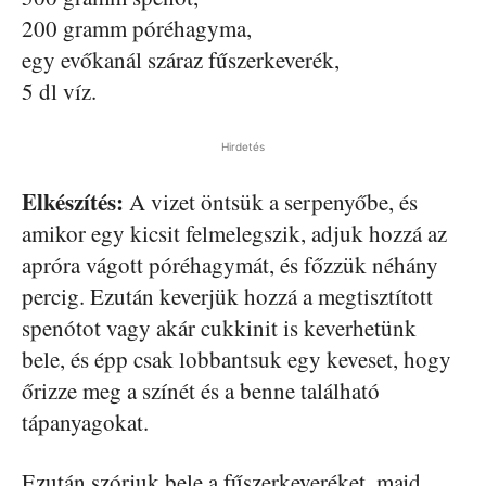
200 gramm póréhagyma,
egy evőkanál száraz fűszerkeverék,
5 dl víz.
Hirdetés
Elkészítés:
A vizet öntsük a serpenyőbe, és
amikor egy kicsit felmelegszik, adjuk hozzá az
apróra vágott póréhagymát, és főzzük néhány
percig. Ezután keverjük hozzá a megtisztított
spenótot vagy akár cukkinit is keverhetünk
bele, és épp csak lobbantsuk egy keveset, hogy
őrizze meg a színét és a benne található
tápanyagokat.
Ezután szórjuk bele a fűszerkeveréket, majd