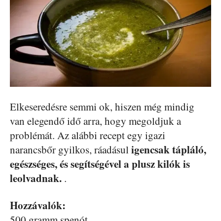
Elkeseredésre semmi ok, hiszen még mindig
van elegendő idő arra, hogy megoldjuk a
problémát. Az alábbi recept egy igazi
igencsak tápláló,
narancsbőr gyilkos, ráadásul
egészséges, és segítségével a plusz kilók is
leolvadnak.
.
Hozzávalók:
500 gramm spenót,