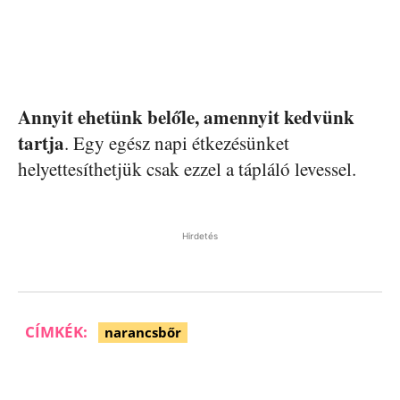
Annyit ehetünk belőle, amennyit kedvünk
tartja
. Egy egész napi étkezésünket
helyettesíthetjük csak ezzel a tápláló levessel.
Hirdetés
CÍMKÉK:
narancsbőr
Facebook
Pinterest
WhatsApp