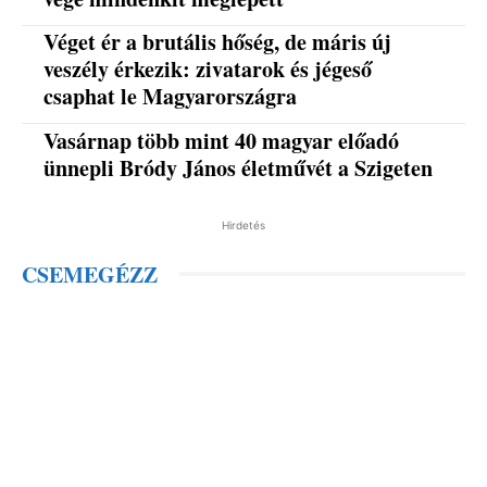
Véget ér a brutális hőség, de máris új
veszély érkezik: zivatarok és jégeső
csaphat le Magyarországra
Vasárnap több mint 40 magyar előadó
ünnepli Bródy János életművét a Szigeten
Hirdetés
CSEMEGÉZZ