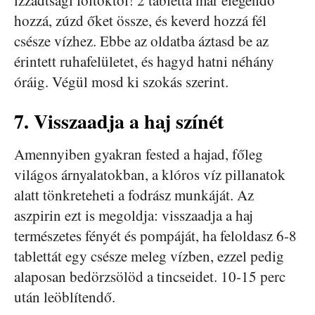
hozzá, zúzd őket össze, és keverd hozzá fél
csésze vízhez. Ebbe az oldatba áztasd be az
érintett ruhafelületet, és hagyd hatni néhány
óráig. Végül mosd ki szokás szerint.
7. Visszaadja a haj színét
Amennyiben gyakran fested a hajad, főleg
világos árnyalatokban, a klóros víz pillanatok
alatt tönkreteheti a fodrász munkáját. Az
aszpirin ezt is megoldja: visszaadja a haj
természetes fényét és pompáját, ha feloldasz 6-8
tablettát egy csésze meleg vízben, ezzel pedig
alaposan bedörzsölöd a tincseidet. 10-15 perc
után leöblítendő.