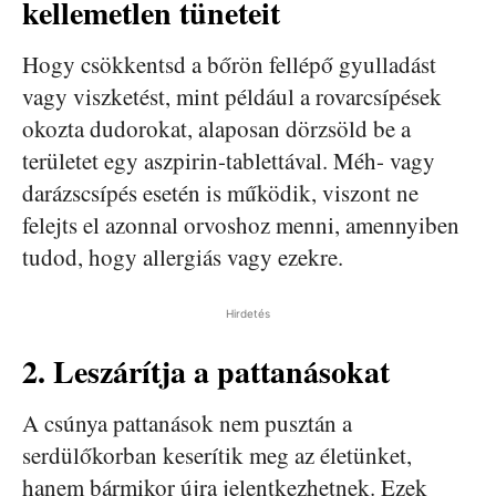
kellemetlen tüneteit
Hogy csökkentsd a bőrön fellépő gyulladást
vagy viszketést, mint például a rovarcsípések
okozta dudorokat, alaposan dörzsöld be a
területet egy aszpirin-tablettával. Méh- vagy
darázscsípés esetén is működik, viszont ne
felejts el azonnal orvoshoz menni, amennyiben
tudod, hogy allergiás vagy ezekre.
Hirdetés
2. Leszárítja a pattanásokat
A csúnya pattanások nem pusztán a
serdülőkorban keserítik meg az életünket,
hanem bármikor újra jelentkezhetnek. Ezek