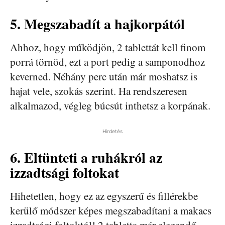
5. Megszabadít a hajkorpától
Ahhoz, hogy működjön, 2 tablettát kell finom
porrá törnöd, ezt a port pedig a samponodhoz
keverned. Néhány perc után már moshatsz is
hajat vele, szokás szerint. Ha rendszeresen
alkalmazod, végleg búcsút inthetsz a korpának.
Hirdetés
6. Eltünteti a ruhákról az
izzadtsági foltokat
Hihetetlen, hogy ez az egyszerű és fillérekbe
kerülő módszer képes megszabadítani a makacs
izzadtsági foltoktól! 2 tabletta már elegendő