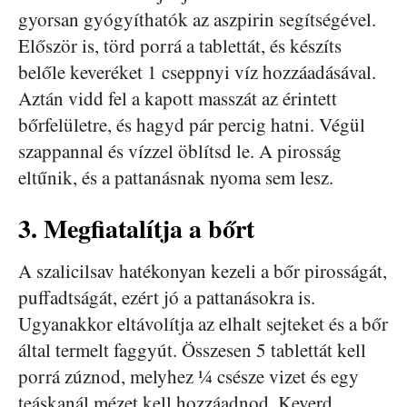
gyorsan gyógyíthatók az aszpirin segítségével.
Először is, törd porrá a tablettát, és készíts
belőle keveréket 1 cseppnyi víz hozzáadásával.
Aztán vidd fel a kapott masszát az érintett
bőrfelületre, és hagyd pár percig hatni. Végül
szappannal és vízzel öblítsd le. A pirosság
eltűnik, és a pattanásnak nyoma sem lesz.
3. Megfiatalítja a bőrt
A szalicilsav hatékonyan kezeli a bőr pirosságát,
puffadtságát, ezért jó a pattanásokra is.
Ugyanakkor eltávolítja az elhalt sejteket és a bőr
által termelt faggyút. Összesen 5 tablettát kell
porrá zúznod, melyhez ¼ csésze vizet és egy
teáskanál mézet kell hozzáadnod. Keverd