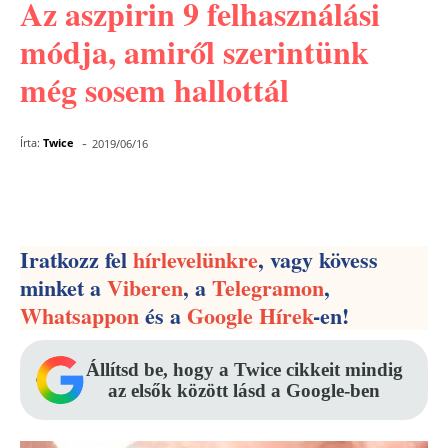
Az aszpirin 9 felhasználási
módja, amiről szerintünk
még sosem hallottál
-
Írta:
Twice
2019/06/16
Facebook
Pinterest
WhatsApp
Iratkozz fel
hírlevelünkre
, vagy kövess
minket a
Viberen
, a
Telegramon
,
Whatsappon
és a
Google Hírek
-en!
Állítsd be, hogy a Twice cikkeit mindig
az elsők között lásd a Google-ben