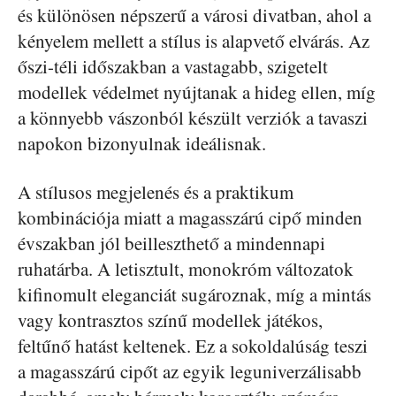
és különösen népszerű a városi divatban, ahol a
kényelem mellett a stílus is alapvető elvárás. Az
őszi-téli időszakban a vastagabb, szigetelt
modellek védelmet nyújtanak a hideg ellen, míg
a könnyebb vászonból készült verziók a tavaszi
napokon bizonyulnak ideálisnak.
A stílusos megjelenés és a praktikum
kombinációja miatt a magasszárú cipő minden
évszakban jól beilleszthető a mindennapi
ruhatárba. A letisztult, monokróm változatok
kifinomult eleganciát sugároznak, míg a mintás
vagy kontrasztos színű modellek játékos,
feltűnő hatást keltenek. Ez a sokoldalúság teszi
a magasszárú cipőt az egyik leguniverzálisabb