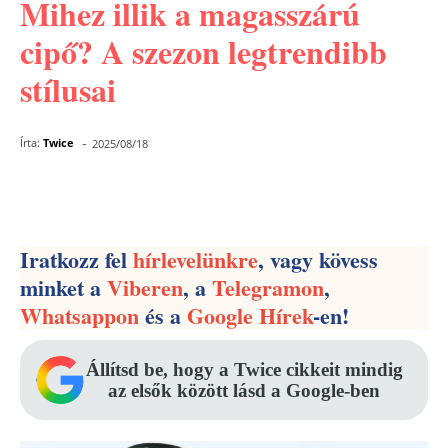
Mihez illik a magasszárú
cipő? A szezon legtrendibb
stílusai
-
Írta:
Twice
2025/08/18
Facebook
Pinterest
WhatsApp
Iratkozz fel
hírlevelünkre
, vagy kövess
minket a
Viberen
, a
Telegramon
,
Whatsappon
és a
Google Hírek
-en!
Állítsd be, hogy a Twice cikkeit mindig
az elsők között lásd a Google-ben