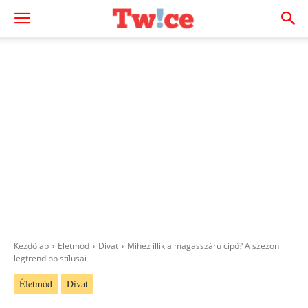
Kezdőlap
Életmód
Divat
Mihez illik a magasszárú cipő? A szezon
legtrendibb stílusai
Életmód
Divat