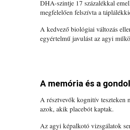
DHA-szintje 17 százalékkal emelke
megfelelően felszívta a táplálékki
A kedvező biológiai változás elle
egyértelmű javulást az agyi műk
A memória és a gondol
A résztvevők kognitív teszteken 
azok, akik placebót kaptak.
Az agyi képalkotó vizsgálatok se