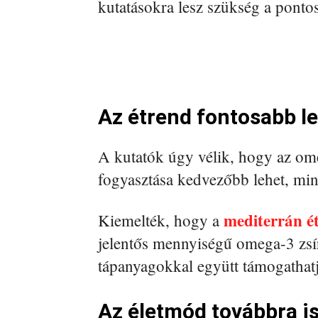
kutatásokra lesz szükség a ponto
Az étrend fontosabb le
A kutatók úgy vélik, hogy az ome
fogyasztása kedvezőbb lehet, min
mediterrán é
Kiemelték, hogy a
jelentős mennyiségű omega-3 zsí
tápanyagokkal együtt támogathatj
Az életmód továbbra i