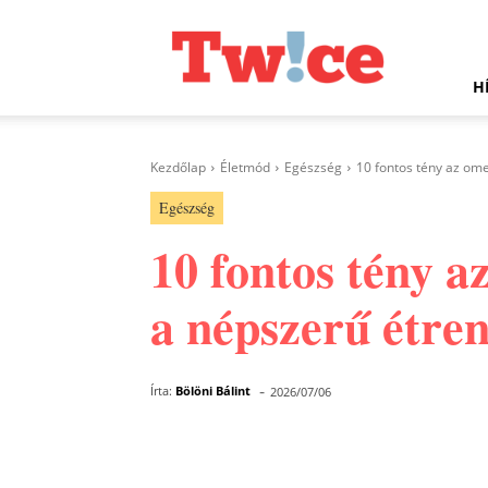
Twice.hu
H
Kezdőlap
Életmód
Egészség
10 fontos tény az omeg
Egészség
10 fontos tény a
a népszerű étren
-
Írta:
Bölöni Bálint
2026/07/06
Facebook
Megosztás