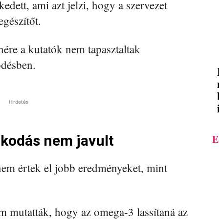
dett, ami azt jelzi, hogy a szervezet
egészítőt.
nére a kutatók nem tapasztaltak
ödésben.
Hirdetés
E
kodás nem javult
nem értek el jobb eredményeket, mint
m mutatták, hogy az omega-3 lassítaná az