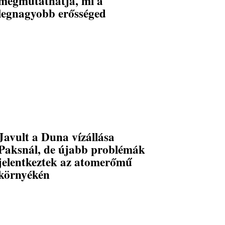
megmutathatja, mi a
legnagyobb erősséged
Javult a Duna vízállása
Paksnál, de újabb problémák
jelentkeztek az atomerőmű
környékén