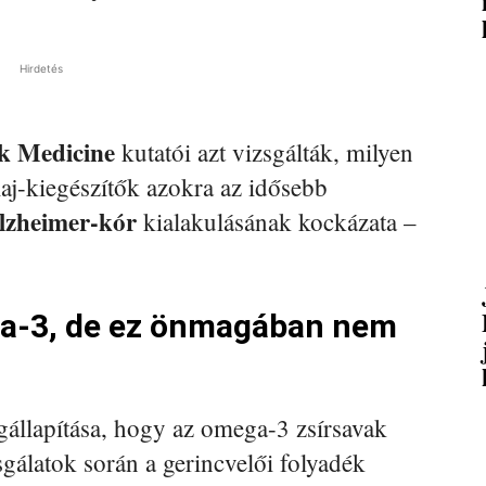
Hirdetés
k Medicine
kutatói azt vizsgálták, milyen
aj-kiegészítők azokra az idősebb
lzheimer-kór
kialakulásának kockázata –
ga-3, de ez önmagában nem
állapítása, hogy az omega-3 zsírsavak
gálatok során a gerincvelői folyadék