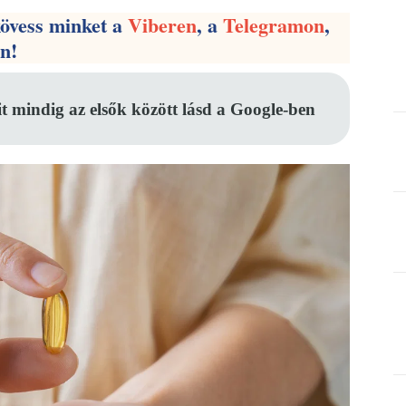
kövess minket a
Viberen
, a
Telegramon
,
en!
it mindig az elsők között lásd a Google-ben