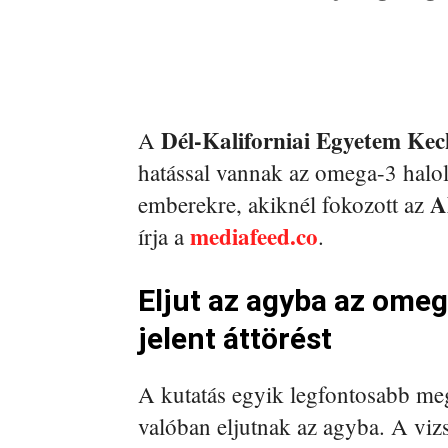
Dél-Kaliforniai Egyetem Kec
A
hatással vannak az omega-3 halol
A
emberekre, akiknél fokozott az
mediafeed.co
írja a
.
Eljut az agyba az ome
jelent áttörést
A kutatás egyik legfontosabb meg
valóban eljutnak az agyba. A vizs