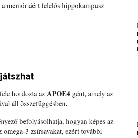
 a memóriáért felelős hippokampusz
 játszhat
APOE4
 fele hordozta az
gént, amely az
val áll összefüggésben.
tényező befolyásolhatja, hogyan képes az
z omega-3 zsírsavakat, ezért további