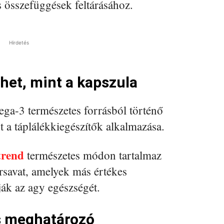
s összefüggések feltárásához.
Hirdetés
het, mint a kapszula
ga-3 természetes forrásból történő
t a táplálékkiegészítők alkalmazása.
trend
természetes módon tartalmaz
rsavat, amelyek más értékes
ák az agy egészségét.
s meghatározó