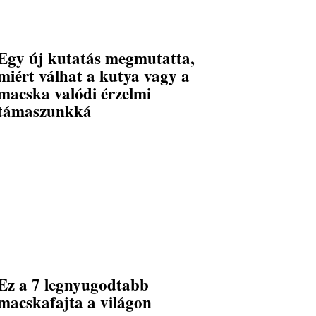
Egy új kutatás megmutatta,
miért válhat a kutya vagy a
macska valódi érzelmi
támaszunkká
Ez a 7 legnyugodtabb
macskafajta a világon