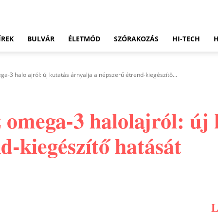
ÍREK
BULVÁR
ÉLETMÓD
SZÓRAKOZÁS
HI-TECH
a-3 halolajról: új kutatás árnyalja a népszerű étrend-kiegészítő...
z omega-3 halolajról: új
d-kiegészítő hatását
Pinterest
WhatsApp
Email