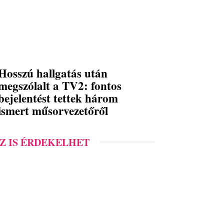
Hosszú hallgatás után
megszólalt a TV2: fontos
bejelentést tettek három
ismert műsorvezetőről
Z IS ÉRDEKELHET