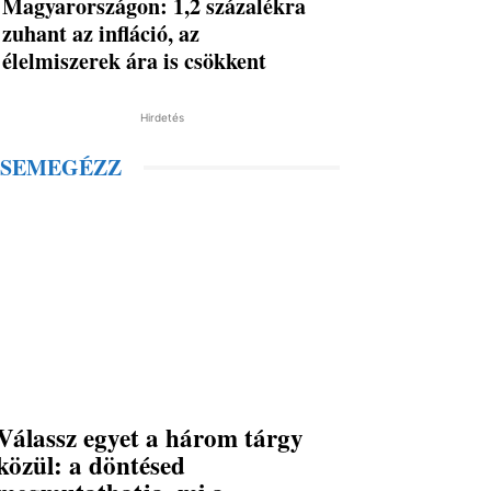
Magyarországon: 1,2 százalékra
zuhant az infláció, az
élelmiszerek ára is csökkent
Hirdetés
SEMEGÉZZ
Válassz egyet a három tárgy
közül: a döntésed