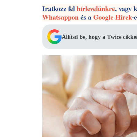
Iratkozz fel
hírlevelünkre
, vagy 
Whatsappon
és a
Google Hírek
-
Állítsd be, hogy a Twice cikke