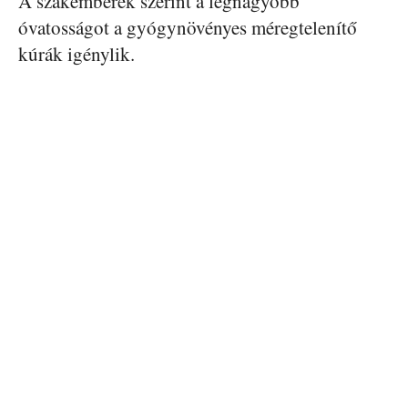
A szakemberek szerint a legnagyobb
óvatosságot a gyógynövényes méregtelenítő
kúrák igénylik.