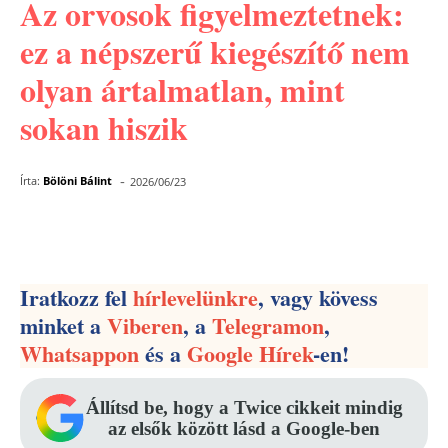
Az orvosok figyelmeztetnek:
ez a népszerű kiegészítő nem
olyan ártalmatlan, mint
sokan hiszik
-
Írta:
Bölöni Bálint
2026/06/23
Facebook
Pinterest
WhatsApp
Iratkozz fel
hírlevelünkre
, vagy kövess
minket a
Viberen
, a
Telegramon
,
Whatsappon
és a
Google Hírek
-en!
Állítsd be, hogy a Twice cikkeit mindig
az elsők között lásd a Google-ben