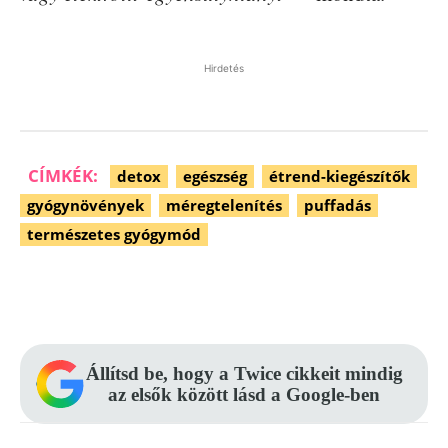
Hirdetés
CÍMKÉK:
detox
egészség
étrend-kiegészítők
gyógynövények
méregtelenítés
puffadás
természetes gyógymód
Facebook
Pinterest
WhatsApp
Állítsd be, hogy a Twice cikkeit mindig
az elsők között lásd a Google-ben