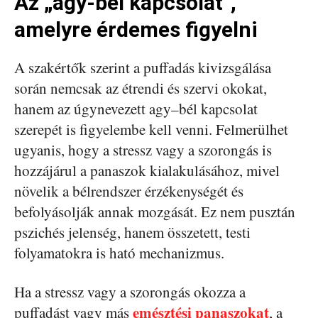
Az „agy-bél kapcsolat”,
amelyre érdemes figyelni
A szakértők szerint a puffadás kivizsgálása
során nemcsak az étrendi és szervi okokat,
hanem az úgynevezett agy–bél kapcsolat
szerepét is figyelembe kell venni. Felmerülhet
ugyanis, hogy a stressz vagy a szorongás is
hozzájárul a panaszok kialakulásához, mivel
növelik a bélrendszer érzékenységét és
befolyásolják annak mozgását. Ez nem pusztán
pszichés jelenség, hanem összetett, testi
folyamatokra is ható mechanizmus.
Ha a stressz vagy a szorongás okozza a
emésztési panaszokat
puffadást vagy más
, a