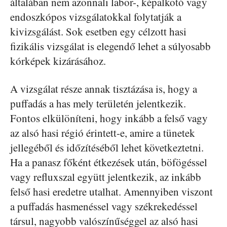
általában nem azonnali labor-, képalkotó vagy
endoszkópos vizsgálatokkal folytatják a
kivizsgálást. Sok esetben egy célzott hasi
fizikális vizsgálat is elegendő lehet a súlyosabb
kórképek kizárásához.
A vizsgálat része annak tisztázása is, hogy a
puffadás a has mely területén jelentkezik.
Fontos elkülöníteni, hogy inkább a felső vagy
az alsó hasi régió érintett-e, amire a tünetek
jellegéből és időzítéséből lehet következtetni.
Ha a panasz főként étkezések után, böfögéssel
vagy refluxszal együtt jelentkezik, az inkább
felső hasi eredetre utalhat. Amennyiben viszont
a puffadás hasmenéssel vagy székrekedéssel
társul, nagyobb valószínűséggel az alsó hasi