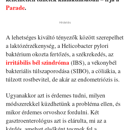
Parade
.
Hirdetés
A lehetséges kiváltó tényezők között szerepelhet
a laktózérzékenység, a Helicobacter pylori
baktérium okozta fertőzés, a székrekedés, az
irritábilis bél szindróma
(IBS), a vékonybél
bakteriális túlszaporodása (SIBO), a cöliákia, a
túlzott rostbevitel, de akár az endometriózis is.
Ugyanakkor azt is érdemes tudni, milyen
módszerekkel küzdhetünk a probléma ellen, és
mikor érdemes orvoshoz fordulni. Két
gasztroenterológus azt is elárulta, mi az a
kérdés, amelyet elsőként tesznek fel a