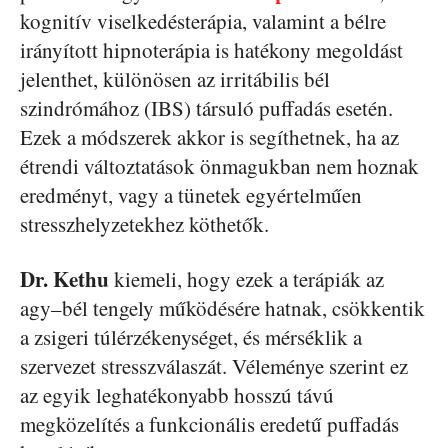
kognitív viselkedésterápia, valamint a bélre
irányított hipnoterápia is hatékony megoldást
jelenthet, különösen az irritábilis bél
szindrómához (IBS) társuló puffadás esetén.
Ezek a módszerek akkor is segíthetnek, ha az
étrendi változtatások önmagukban nem hoznak
eredményt, vagy a tünetek egyértelműen
stresszhelyzetekhez köthetők.
Dr. Kethu
kiemeli, hogy ezek a terápiák az
agy–bél tengely működésére hatnak, csökkentik
a zsigeri túlérzékenységet, és mérséklik a
szervezet stresszválaszát. Véleménye szerint ez
az egyik leghatékonyabb hosszú távú
megközelítés a funkcionális eredetű puffadás