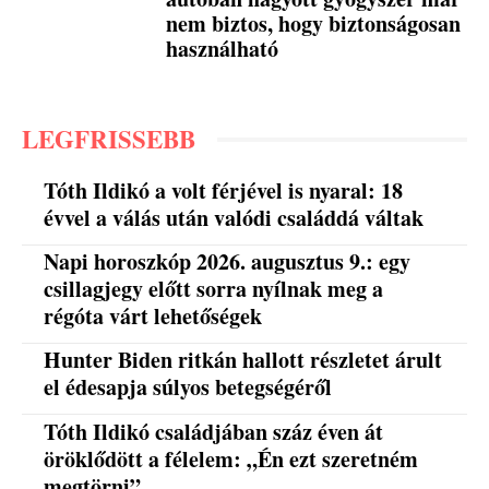
nem biztos, hogy biztonságosan
használható
LEGFRISSEBB
Tóth Ildikó a volt férjével is nyaral: 18
évvel a válás után valódi családdá váltak
Napi horoszkóp 2026. augusztus 9.: egy
csillagjegy előtt sorra nyílnak meg a
régóta várt lehetőségek
Hunter Biden ritkán hallott részletet árult
el édesapja súlyos betegségéről
Tóth Ildikó családjában száz éven át
öröklődött a félelem: „Én ezt szeretném
megtörni”