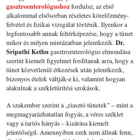
gasztroenterológushoz
fordulsz, az első
alkalommal elsősorban részletes kórelőzmény-
felvétel és fizikai vizsgálat történik. Ilyenkor a
legfontosabb annak feltérképezése, hogy a tünet
Dr.
mikor és milyen mintázatban jelentkezik.
Sripathi Kethu
gasztroenterológus elmondása
szerint kiemelt figyelmet fordítanak arra, hogy a
tünet közvetlenül étkezések után jelentkezik,
bizonyos ételek váltják-e ki, valamint hogyan
alakulnak a székletürítési szokások.
A szakember szerint a „riasztó tünetek” – mint a
megmagyarázhatatlan fogyás, a véres széklet
vagy a tartós hányás – kizárása kiemelt
jelentőségű. Amennyiben ezek nem állnak fenn,