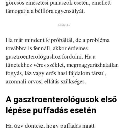
görcsös emésztési panaszok esetén, emellett
támogatja a bélflóra egyensúlyát.
Hirdetés
Ha már mindent kipróbáltál, de a probléma
továbbra is fennáll, akkor érdemes
gasztroenterológushoz fordulni. Ha a
tünetekhez véres széklet, megmagyarázhatatlan
fogyás, láz vagy erős hasi fájdalom társul,
azonnali orvosi ellátás szükséges.
A gasztroenterológusok első
lépése puffadás esetén
Ha úgy döntesz, hogy puffadás miatt