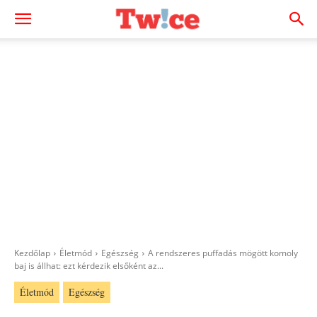
Kezdőlap
Életmód
Egészség
A rendszeres puffadás mögött komoly
baj is állhat: ezt kérdezik elsőként az...
Életmód
Egészség