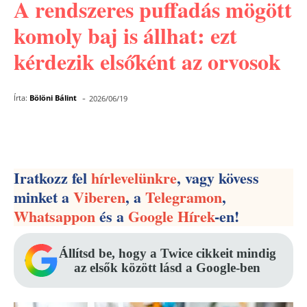
A rendszeres puffadás mögött
komoly baj is állhat: ezt
kérdezik elsőként az orvosok
-
Írta:
Bölöni Bálint
2026/06/19
Facebook
Pinterest
WhatsApp
Iratkozz fel
hírlevelünkre
, vagy kövess
minket a
Viberen
, a
Telegramon
,
Whatsappon
és a
Google Hírek
-en!
Állítsd be, hogy a Twice cikkeit mindig
az elsők között lásd a Google-ben