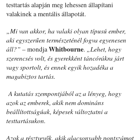
testtartás alapján meg lehessen állapítani
valakinek a mentális állapotát.
„Mi van akkor, ha valaki olyan típusú ember,
aki egyszerűen természeténél fogva egyenesen
Whitbourne
áll?”
– mondja
.
„Lehet, hogy
szerencsés volt, és gyerekként táncórákra járt
vagy sportolt, és ennek egyik hozadéka a
magabiztos tartás.
A kutatás szempontjából az a lényeg, hogy
azok az emberek, akik nem domináns
beállítottságúak, képesek változtatni a
testtartásukon.
Azok a résztvevők, akik alacsonyabb pontszámot