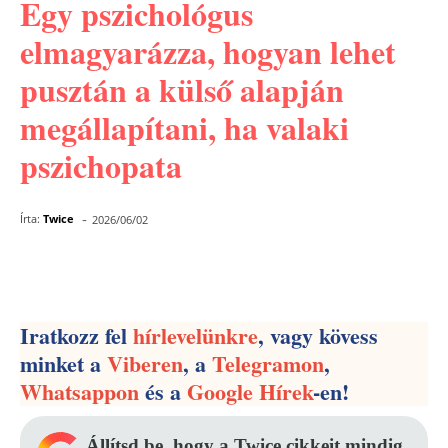
Egy pszichológus
elmagyarázza, hogyan lehet
pusztán a külső alapján
megállapítani, ha valaki
pszichopata
-
Írta:
Twice
2026/06/02
Facebook
Pinterest
WhatsApp
Iratkozz fel
hírlevelünkre
, vagy kövess
minket a
Viberen
, a
Telegramon
,
Whatsappon
és a
Google Hírek
-en!
Állítsd be, hogy a Twice cikkeit mindig