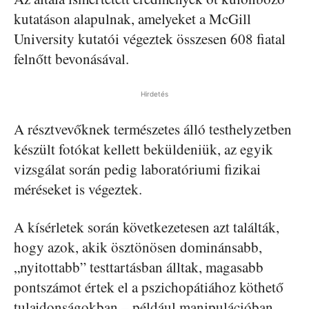
kutatáson alapulnak, amelyeket a McGill
University kutatói végeztek összesen 608 fiatal
felnőtt bevonásával.
Hirdetés
A résztvevőknek természetes álló testhelyzetben
készült fotókat kellett beküldeniük, az egyik
vizsgálat során pedig laboratóriumi fizikai
méréseket is végeztek.
A kísérletek során következetesen azt találták,
hogy azok, akik ösztönösen dominánsabb,
„nyitottabb” testtartásban álltak, magasabb
pontszámot értek el a pszichopátiához köthető
tulajdonságokban – például manipulációban,