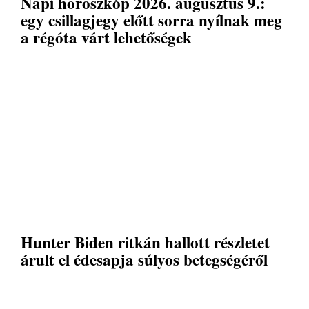
Napi horoszkóp 2026. augusztus 9.:
egy csillagjegy előtt sorra nyílnak meg
a régóta várt lehetőségek
Hunter Biden ritkán hallott részletet
árult el édesapja súlyos betegségéről