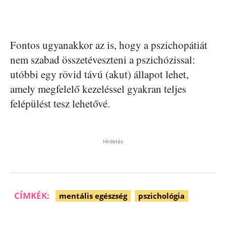
Fontos ugyanakkor az is, hogy a pszichopátiát
nem szabad összetéveszteni a pszichózissal:
utóbbi egy rövid távú (akut) állapot lehet,
amely megfelelő kezeléssel gyakran teljes
felépülést tesz lehetővé.
Hirdetés
CÍMKÉK:
mentális egészség
pszichológia
Facebook
Pinterest
WhatsApp