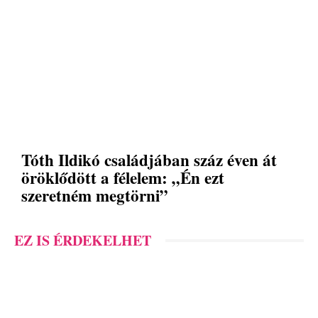
Tóth Ildikó családjában száz éven át
öröklődött a félelem: „Én ezt
szeretném megtörni”
EZ IS ÉRDEKELHET