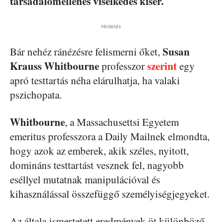
társadalomellenes viselkedés kísér.
Hirdetés
Susan
Bár nehéz ránézésre felismerni őket,
Krauss
Whitbourne
szerint
professzor
egy
apró testtartás néha elárulhatja, ha valaki
pszichopata.
Whitbourne
, a Massachusettsi Egyetem
emeritus professzora a Daily Mailnek elmondta,
hogy azok az emberek, akik széles, nyitott,
domináns testtartást vesznek fel, nagyobb
eséllyel mutatnak manipulációval és
kihasználással összefüggő személyiségjegyeket.
Az általa ismertetett eredmények öt különböző