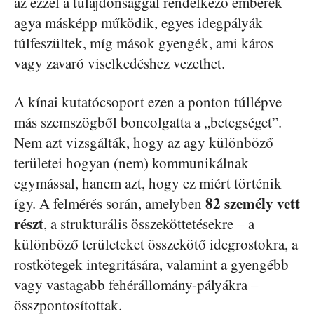
az ezzel a tulajdonsággal rendelkező emberek
agya másképp működik, egyes idegpályák
túlfeszültek, míg mások gyengék, ami káros
vagy zavaró viselkedéshez vezethet.
A kínai kutatócsoport ezen a ponton túllépve
más szemszögből boncolgatta a „betegséget”.
Nem azt vizsgálták, hogy az agy különböző
területei hogyan (nem) kommunikálnak
egymással, hanem azt, hogy ez miért történik
82 személy vett
így. A felmérés során, amelyben
részt
, a strukturális összeköttetésekre – a
különböző területeket összekötő idegrostokra, a
rostkötegek integritására, valamint a gyengébb
vagy vastagabb fehérállomány-pályákra –
összpontosítottak.