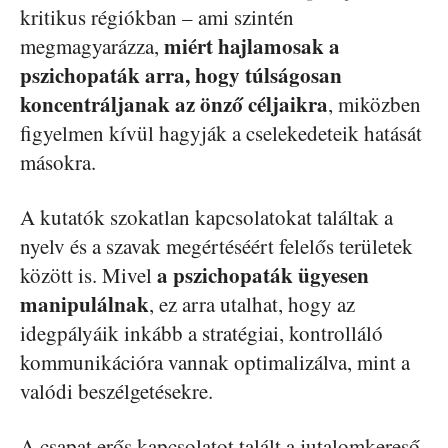
kritikus régiókban – ami szintén
miért hajlamosak a
megmagyarázza,
pszichopaták arra, hogy túlságosan
koncentráljanak az önző céljaikra
, miközben
figyelmen kívül hagyják a cselekedeteik hatását
másokra.
A kutatók szokatlan kapcsolatokat találtak a
nyelv és a szavak megértéséért felelős területek
a pszichopaták ügyesen
között is. Mivel
manipulálnak
, ez arra utalhat, hogy az
idegpályáik inkább a stratégiai, kontrolláló
kommunikációra vannak optimalizálva, mint a
valódi beszélgetésekre.
A csapat erős kapcsolatot talált a jutalomkereső