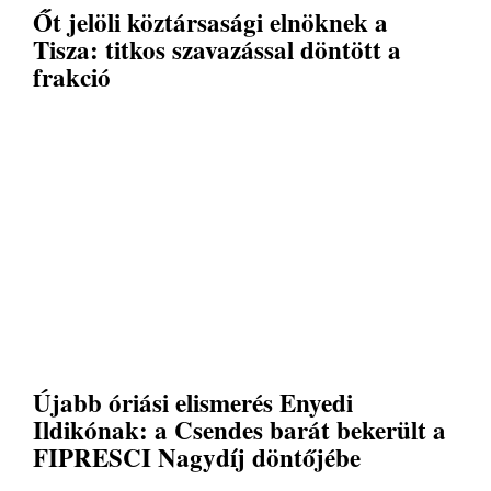
Őt jelöli köztársasági elnöknek a
Tisza: titkos szavazással döntött a
frakció
Újabb óriási elismerés Enyedi
Ildikónak: a Csendes barát bekerült a
FIPRESCI Nagydíj döntőjébe