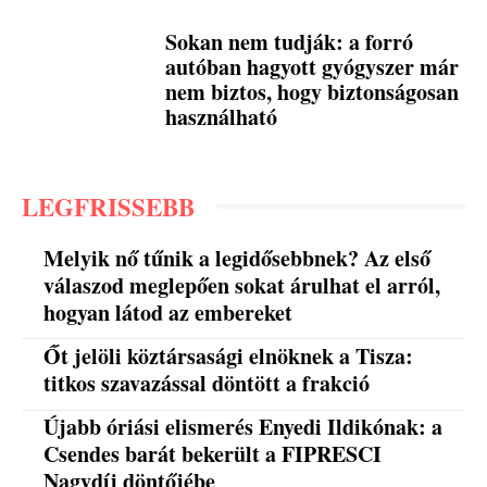
Sokan nem tudják: a forró
autóban hagyott gyógyszer már
nem biztos, hogy biztonságosan
használható
LEGFRISSEBB
Melyik nő tűnik a legidősebbnek? Az első
válaszod meglepően sokat árulhat el arról,
hogyan látod az embereket
Őt jelöli köztársasági elnöknek a Tisza:
titkos szavazással döntött a frakció
Újabb óriási elismerés Enyedi Ildikónak: a
Csendes barát bekerült a FIPRESCI
Nagydíj döntőjébe