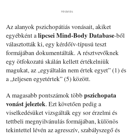
Hirdetés
Az alanyok pszichopátiás vonásait, akiket
lipcsei Mind-Body Database
egyébként a
-ből
választották ki, egy kérdőív-típusú teszt
formájában dokumentálták. A résztvevőknek
egy ötfokozatú skálán kellett értékelniük
magukat, az „egyáltalán nem értek egyet” (1) és
a „teljesen egyetértek” (5) között.
pszichopata
A magasabb pontszámok több
vonást jeleztek
. Ezt követően pedig a
viselkedésüket vizsgálták egy sor érzelmi és
tettbeli megnyilvánulás formájában, különös
tekintettel lévén az agresszív, szabályszegő és