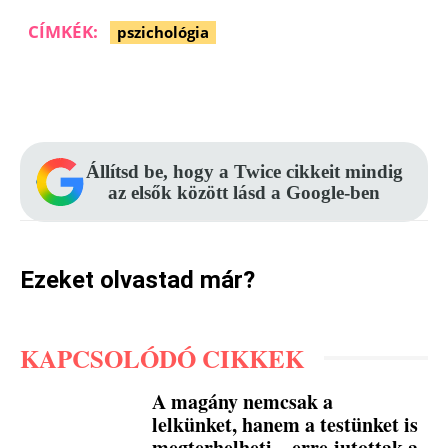
CÍMKÉK:
pszichológia
Facebook
Pinterest
WhatsApp
Állítsd be, hogy a Twice cikkeit mindig
az elsők között lásd a Google-ben
Ezeket olvastad már?
KAPCSOLÓDÓ CIKKEK
A magány nemcsak a
lelkünket, hanem a testünket is
megterhelheti – erre jutottak a