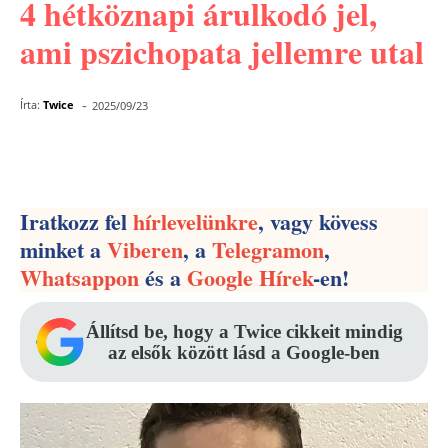
4 hétköznapi árulkodó jel,
ami pszichopata jellemre utal
-
Írta:
Twice
2025/09/23
Facebook
Pinterest
WhatsApp
Iratkozz fel
hírlevelünkre
, vagy kövess
minket a
Viberen
, a
Telegramon
,
Whatsappon
és a
Google Hírek
-en!
Állítsd be, hogy a Twice cikkeit mindig
az elsők között lásd a Google-ben