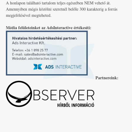
A honlapon található tartalom teljes egészében NEM vehető át.
Amennyiben mégis közölni szeretnél belőle 300 karakterig a forrás
megjelölésével megteheted.
Média felületeinket az AdsInteractive értékesíti:
Partnereink: