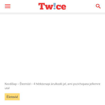
Kezdőlap
Életmód
4 hétköznapi árulkodó jel, ami pszichopata jellemre
utal
Életmód