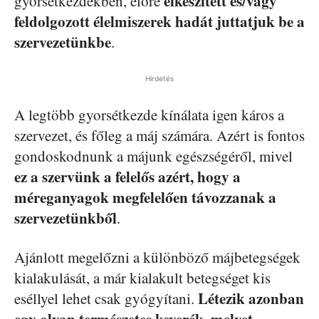
elkészített és/vagy
gyorsétkezdékben, előre
feldolgozott élelmiszerek hadát juttatjuk be a
szervezetünkbe
.
Hirdetés
A legtöbb gyorsétkezde kínálata igen káros a
szervezet, és főleg a máj számára. Azért is fontos
gondoskodnunk a májunk egészségéről, mivel
ez a szervünk a felelős azért, hogy a
méreganyagok megfelelően távozzanak a
szervezetünkből
.
Ajánlott megelőzni a különböző májbetegségek
kialakulását, a már kialakult betegséget kis
Létezik azonban
eséllyel lehet csak gyógyítani.
egy olyan természetes keverék, melyet