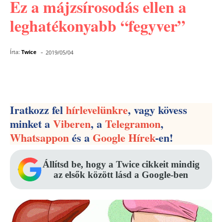
Ez a májzsírosodás ellen a
leghatékonyabb “fegyver”
-
Írta:
Twice
2019/05/04
Facebook
Pinterest
WhatsApp
Iratkozz fel
hírlevelünkre
, vagy kövess
minket a
Viberen
, a
Telegramon
,
Whatsappon
és a
Google Hírek
-en!
Állítsd be, hogy a Twice cikkeit mindig
az elsők között lásd a Google-ben