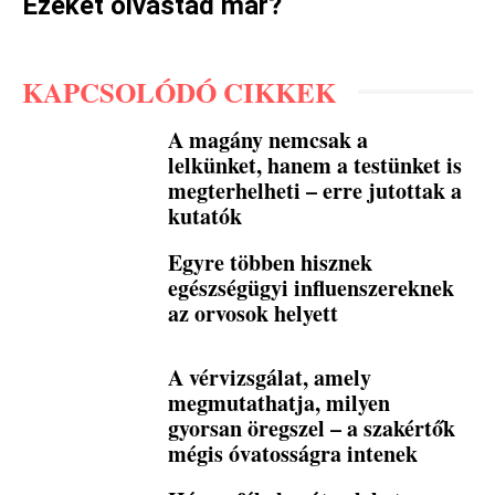
Ezeket olvastad már?
KAPCSOLÓDÓ CIKKEK
A magány nemcsak a
lelkünket, hanem a testünket is
megterhelheti – erre jutottak a
kutatók
Egyre többen hisznek
egészségügyi influenszereknek
az orvosok helyett
A vérvizsgálat, amely
megmutathatja, milyen
gyorsan öregszel – a szakértők
mégis óvatosságra intenek