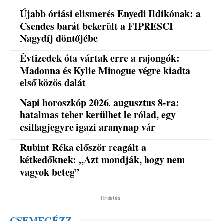
Újabb óriási elismerés Enyedi Ildikónak: a
Csendes barát bekerült a FIPRESCI
Nagydíj döntőjébe
Évtizedek óta vártak erre a rajongók:
Madonna és Kylie Minogue végre kiadta
első közös dalát
Napi horoszkóp 2026. augusztus 8-ra:
hatalmas teher kerülhet le rólad, egy
csillagjegyre igazi aranynap vár
Rubint Réka először reagált a
kétkedőknek: „Azt mondják, hogy nem
vagyok beteg”
Hirdetés
CSEMEGÉZZ