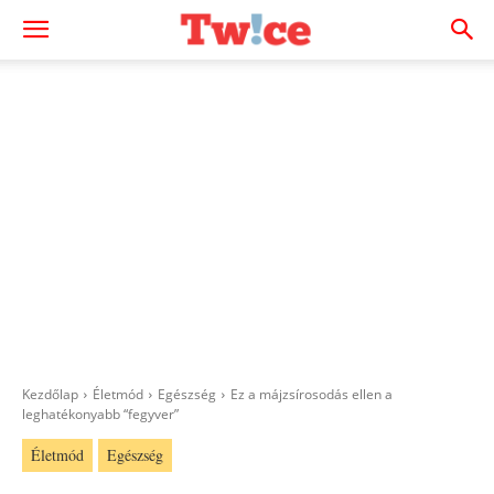
Kezdőlap
Életmód
Egészség
Ez a májzsírosodás ellen a
leghatékonyabb “fegyver”
Életmód
Egészség