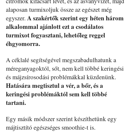
citromok kifacsart levét, és az ásványvizet, majd
alaposan turmixoljuk össze az egészet még
A szakértők szerint egy héten három
egyszer.
alkalommal ajánlott ezt a csodálatos
turmixot fogyasztani, lehetőleg reggel
éhgyomorra.
A céklalé segítségével megszabadulhatunk a
méreganyagoktól, sőt, nem kell többé keringési
és májzsírosodási problémákkal küzdenünk.
Hatására megtisztul a vér, a bőr, és a
keringési problémáktól sem kell többé
tartani.
Egy másik módszer szerint készíthetünk egy
májtisztító egészséges smoothie-t is.