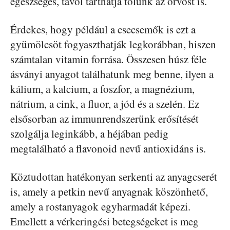
egészséges, távol tarthatja tőlünk az orvost is.
Érdekes, hogy például a csecsemők is ezt a
gyümölcsöt fogyaszthatják legkorábban, hiszen
számtalan vitamin forrása. Összesen húsz féle
ásványi anyagot találhatunk meg benne, ilyen a
kálium, a kalcium, a foszfor, a magnézium,
nátrium, a cink, a fluor, a jód és a szelén. Ez
elsősorban az immunrendszerünk erősítését
szolgálja leginkább, a héjában pedig
megtalálható a flavonoid nevű antioxidáns is.
Köztudottan hatékonyan serkenti az anyagcserét
is, amely a petkin nevű anyagnak köszönhető,
amely a rostanyagok egyharmadát képezi.
Emellett a vérkeringési betegségeket is meg