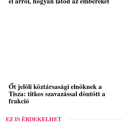
el arról, hogyan látod az embereket
Őt jelöli köztársasági elnöknek a
Tisza: titkos szavazással döntött a
frakció
EZ IS ÉRDEKELHET