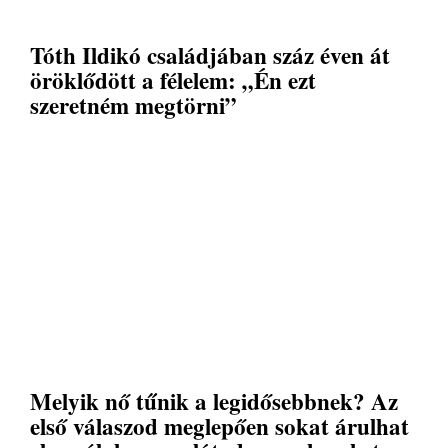
Tóth Ildikó családjában száz éven át
öröklődött a félelem: „Én ezt
szeretném megtörni”
Melyik nő tűnik a legidősebbnek? Az
első válaszod meglepően sokat árulhat