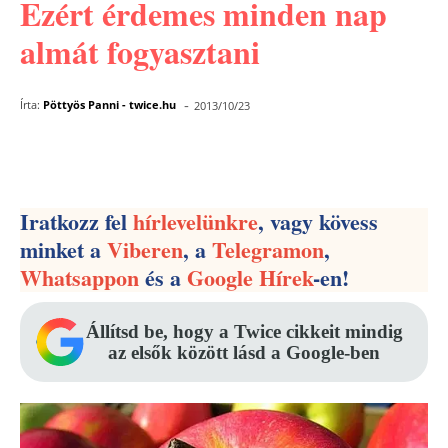
Ezért érdemes minden nap
almát fogyasztani
-
Írta:
Pöttyös Panni - twice.hu
2013/10/23
Facebook
Pinterest
WhatsApp
Iratkozz fel
hírlevelünkre
, vagy kövess
minket a
Viberen
, a
Telegramon
,
Whatsappon
és a
Google Hírek
-en!
Állítsd be, hogy a Twice cikkeit mindig
az elsők között lásd a Google-ben