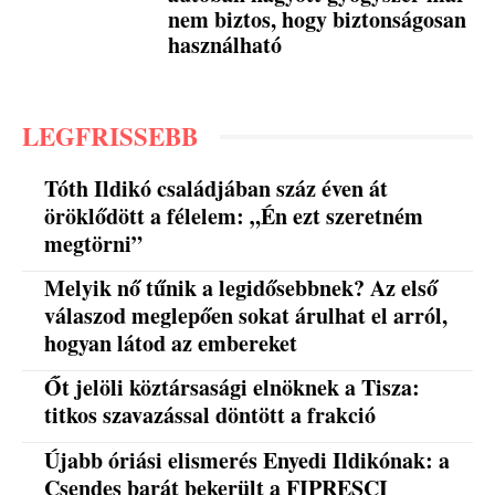
nem biztos, hogy biztonságosan
használható
LEGFRISSEBB
Tóth Ildikó családjában száz éven át
öröklődött a félelem: „Én ezt szeretném
megtörni”
Melyik nő tűnik a legidősebbnek? Az első
válaszod meglepően sokat árulhat el arról,
hogyan látod az embereket
Őt jelöli köztársasági elnöknek a Tisza:
titkos szavazással döntött a frakció
Újabb óriási elismerés Enyedi Ildikónak: a
Csendes barát bekerült a FIPRESCI