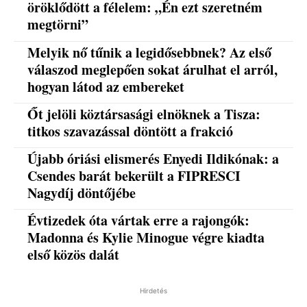
öröklődött a félelem: „Én ezt szeretném
megtörni”
Melyik nő tűnik a legidősebbnek? Az első
válaszod meglepően sokat árulhat el arról,
hogyan látod az embereket
Őt jelöli köztársasági elnöknek a Tisza:
titkos szavazással döntött a frakció
Újabb óriási elismerés Enyedi Ildikónak: a
Csendes barát bekerült a FIPRESCI
Nagydíj döntőjébe
Évtizedek óta vártak erre a rajongók:
Madonna és Kylie Minogue végre kiadta
első közös dalát
Hirdetés