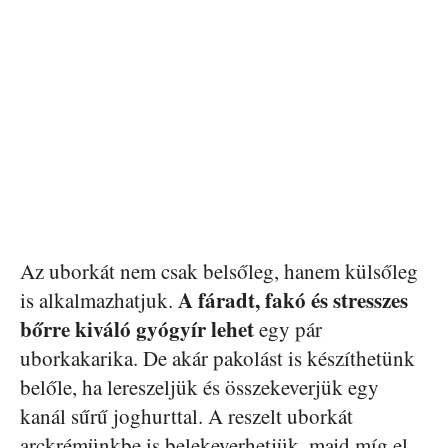
Az uborkát nem csak belsőleg, hanem külsőleg
A fáradt, fakó és stresszes
is alkalmazhatjuk.
bőrre kiváló gyógyír lehet
egy pár
uborkakarika. De akár pakolást is készíthetünk
belőle, ha lereszeljük és összekeverjük egy
kanál sűrű joghurttal. A reszelt uborkát
arckrémünkbe is belekeverhetjük, majd míg el