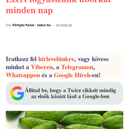
minden nap
-
Írta:
Pöttyös Panni - twice.hu
2014/06/26
Facebook
Pinterest
WhatsApp
Iratkozz fel
hírlevelünkre
, vagy kövess
minket a
Viberen
, a
Telegramon
,
Whatsappon
és a
Google Hírek
-en!
Állítsd be, hogy a Twice cikkeit mindig
az elsők között lásd a Google-ben