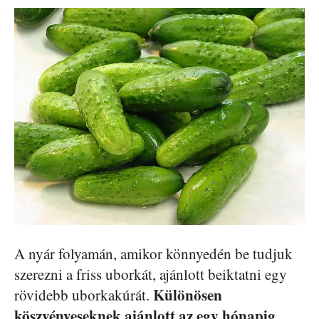
A nyár folyamán, amikor könnyedén be tudjuk
szerezni a friss uborkát, ajánlott beiktatni egy
Különösen
rövidebb uborkakúrát.
köszvényeseknek ajánlott az egy hónapig