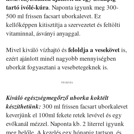
tartó ivólé-kúra
. Naponta igyunk meg 300-
500 ml frissen facsart uborkalevet. Ez
kellőképpen kitisztítja a szervezetet és feltölti
vitaminnal, ásványi anyaggal.
feloldja a vesekövet
Mivel kiváló vízhajtó és
is,
ezért ajánlott minél nagyobb mennyiségben
uborkát fogyasztani a vesebetegeknek is.
Hirdetés
Kiváló egészségmegőrző uborka koktélt
készíthetünk:
300 ml frissen facsart uborkalevet
keverjünk el 100ml fekete retek levével és egy
evőkanál mézzel. Naponta kb. 2 literrel igyunk
meg belőle. A kezelés egy hónapig tartson, és