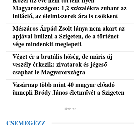
Közel tíz éve nem történt ilyen
Magyarországon: 1,2 százalékra zuhant az
infláció, az élelmiszerek ára is csökkent
Mészáros Árpád Zsolt lánya nem akart az
apjával bulizni a Szigeten, de a történet
vége mindenkit meglepett
Véget ér a brutális hőség, de máris új
veszély érkezik: zivatarok és jégeső
csaphat le Magyarországra
Vasárnap több mint 40 magyar előadó
ünnepli Bródy János életművét a Szigeten
Hirdetés
CSEMEGÉZZ