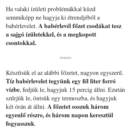
Ha valaki ízületi problémákkal küzd
semmiképp ne hagyja ki étrendjéből a
A babérlevél főzet csodákat tesz
babérlevelet.
a sajgó ízületekkel, és a megkopott
csontokkal.
Hirdetés
Készítsük el az alábbi főzetet, nagyon egyszerű.
Tíz babérlevelet tegyünk egy fél liter forró
vízbe
, fedjük le, hagyjuk 15 percig állni. Ezután
szűrjük le, öntsük egy termoszba, és hagyjuk
A főzetet osszuk három
két órán át állni.
egyenlő részre, és három napon keresztül
fogyasszuk
.