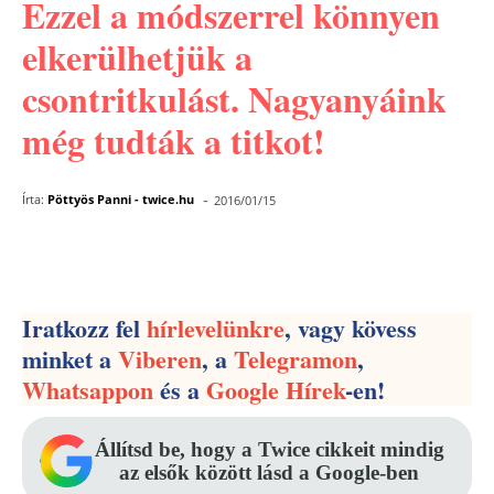
Ezzel a módszerrel könnyen
elkerülhetjük a
csontritkulást. Nagyanyáink
még tudták a titkot!
-
Írta:
Pöttyös Panni - twice.hu
2016/01/15
Facebook
Pinterest
WhatsApp
Iratkozz fel
hírlevelünkre
, vagy kövess
minket a
Viberen
, a
Telegramon
,
Whatsappon
és a
Google Hírek
-en!
Állítsd be, hogy a Twice cikkeit mindig
az elsők között lásd a Google-ben