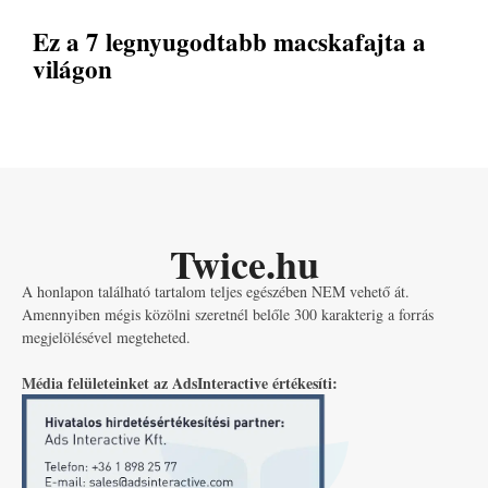
Ez a 7 legnyugodtabb macskafajta a
világon
Twice.hu
A honlapon található tartalom teljes egészében NEM vehető át.
Amennyiben mégis közölni szeretnél belőle 300 karakterig a forrás
megjelölésével megteheted.
Média felületeinket az AdsInteractive értékesíti: