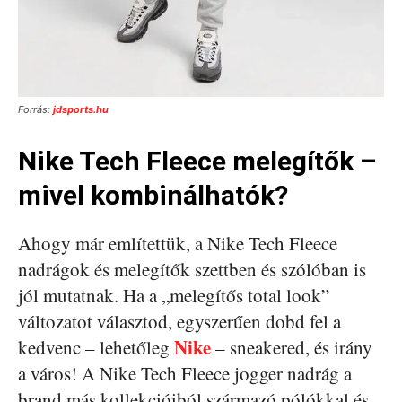
Forrás:
jdsports.hu
Nike Tech Fleece melegítők –
mivel kombinálhatók?
Ahogy már említettük, a Nike Tech Fleece
nadrágok és melegítők szettben és szólóban is
jól mutatnak. Ha a „melegítős total look”
változatot választod, egyszerűen dobd fel a
Nike
kedvenc – lehetőleg
– sneakered, és irány
a város! A Nike Tech Fleece jogger nadrág a
brand más kollekcióiból származó pólókkal és