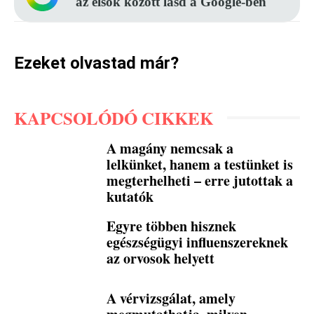
az elsők között lásd a Google-ben
Ezeket olvastad már?
KAPCSOLÓDÓ CIKKEK
A magány nemcsak a
lelkünket, hanem a testünket is
megterhelheti – erre jutottak a
kutatók
Egyre többen hisznek
egészségügyi influenszereknek
az orvosok helyett
A vérvizsgálat, amely