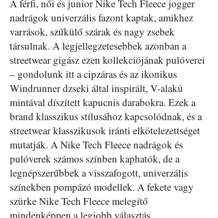
A férfi, női és junior Nike Tech Fleece jogger
nadrágok univerzális fazont kaptak, amikhez
varrások, szűkülő szárak és nagy zsebek
társulnak. A legjellegzetesebbek azonban a
streetwear gigász ezen kollekciójának pulóverei
– gondolunk itt a cipzáras és az ikonikus
Windrunner dzseki által inspirált, V-alakú
mintával díszített kapucnis darabokra. Ezek a
brand klasszikus stílusához kapcsolódnak, és a
streetwear klasszikusok iránti elkötelezettséget
mutatják. A Nike Tech Fleece nadrágok és
pulóverek számos színben kaphatók, de a
legnépszerűbbek a visszafogott, univerzális
színekben pompázó modellek. A fekete vagy
szürke Nike Tech Fleece melegítő
mindenképpen a legjobb választás.