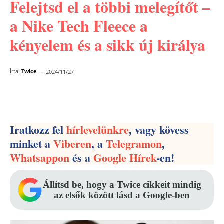
Felejtsd el a többi melegítőt –
a Nike Tech Fleece a
kényelem és a sikk új királya
-
Írta:
Twice
2024/11/27
Facebook
Pinterest
WhatsApp
Iratkozz fel
hírlevelünkre
, vagy kövess
minket a
Viberen
, a
Telegramon
,
Whatsappon
és a
Google Hírek
-en!
Állítsd be, hogy a Twice cikkeit mindig
az elsők között lásd a Google-ben