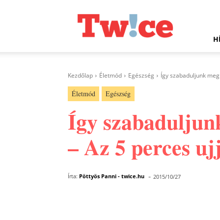
Twice.hu
H
Kezdőlap
Életmód
Egészség
Így szabaduljunk meg 
Életmód
Egészség
Így szabaduljunk
– Az 5 perces u
-
Írta:
Pöttyös Panni - twice.hu
2015/10/27
Facebook
Megosztás