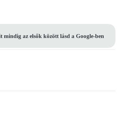
Pinterest
WhatsApp
Email
it mindig az elsők között lásd a Google-ben