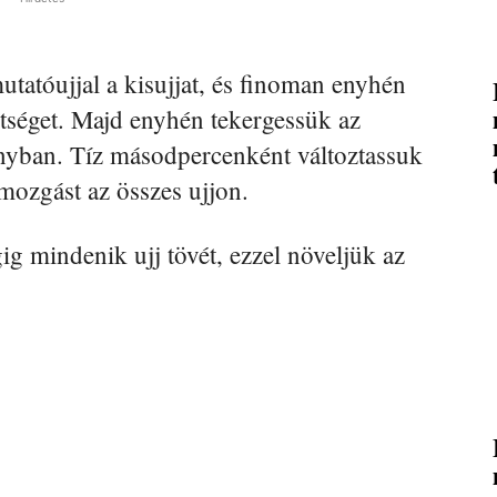
tatóujjal a kisujjat, és finoman enyhén
tséget. Majd enyhén tekergessük az
ányban. Tíz másodpercenként változtassuk
 mozgást az összes ujjon.
 mindenik ujj tövét, ezzel növeljük az