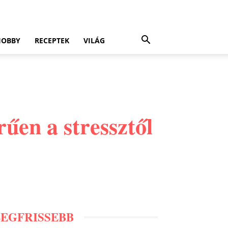
HOBBY
RECEPTEK
VILÁG
űen a stressztől
LEGFRISSEBB