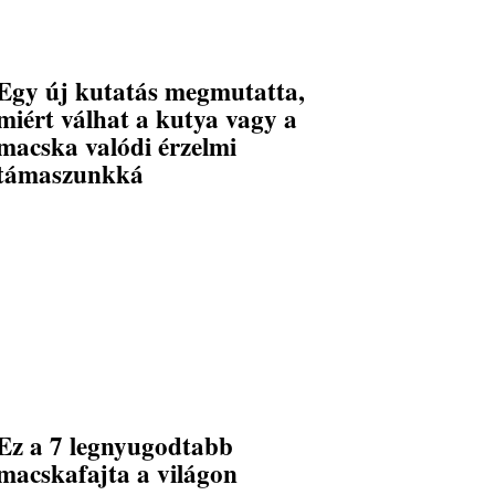
Egy új kutatás megmutatta,
miért válhat a kutya vagy a
macska valódi érzelmi
támaszunkká
Ez a 7 legnyugodtabb
macskafajta a világon