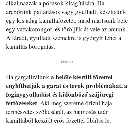
alkalmazzák a pórusok kitágítására. Ha
arcbőrünk pattanásos vagy gyulladt, készítsünk
egy kis adag kamillafőzetet, majd mártsunk bele
egy vattakorongot, és töröljük át vele az arcunk.
A fáradt, gyulladt szemekre is gyógyír lehet a
kamillás borogatás.
Hirdetés
a belőle készült főzettel
Ha gargalizálunk
enyhíthetjük a garat és torok problémákat, a
fogínygyulladást és különböző szájüregi
fertőzéseket
. Aki meg szeretné őrizni haja
természetes szőkeségét, az hajmosás után
kamillából készült erős főzettel öblítse le.