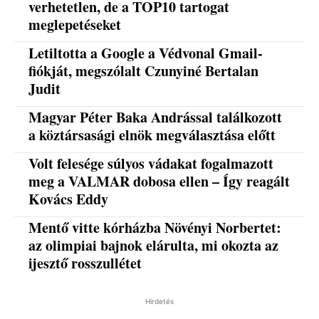
verhetetlen, de a TOP10 tartogat
meglepetéseket
Letiltotta a Google a Védvonal Gmail-
fiókját, megszólalt Czunyiné Bertalan
Judit
Magyar Péter Baka Andrással találkozott
a köztársasági elnök megválasztása előtt
Volt felesége súlyos vádakat fogalmazott
meg a VALMAR dobosa ellen – Így reagált
Kovács Eddy
Mentő vitte kórházba Növényi Norbertet:
az olimpiai bajnok elárulta, mi okozta az
ijesztő rosszullétet
Hirdetés