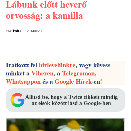
Lábunk előtt heverő
orvosság: a kamilla
-
Írta:
Twice
2014/06/06
Facebook
Pinterest
WhatsApp
Iratkozz fel
hírlevelünkre
, vagy kövess
minket a
Viberen
, a
Telegramon
,
Whatsappon
és a
Google Hírek
-en!
Állítsd be, hogy a Twice cikkeit mindig
az elsők között lásd a Google-ben