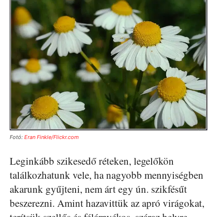
Fotó:
Eran Finkle/Flickr.com
Leginkább szikesedő réteken, legelőkön
találkozhatunk vele, ha nagyobb mennyiségben
akarunk gyűjteni, nem árt egy ún. szikfésűt
beszerezni. Amint hazavittük az apró virágokat,