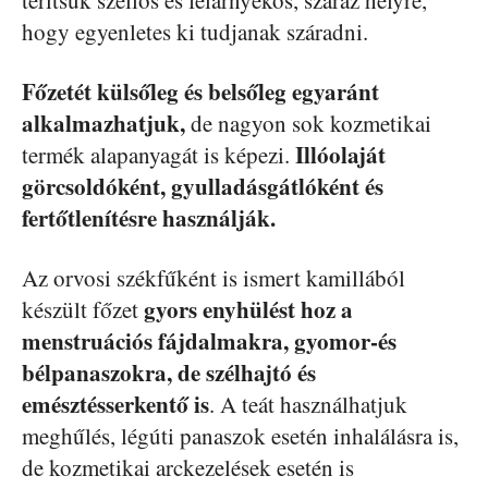
terítsük szellős és félárnyékos, száraz helyre,
hogy egyenletes ki tudjanak száradni.
Főzetét külsőleg és belsőleg egyaránt
alkalmazhatjuk,
de nagyon sok kozmetikai
Illóolaját
termék alapanyagát is képezi.
görcsoldóként, gyulladásgátlóként és
fertőtlenítésre használják.
Az orvosi székfűként is ismert kamillából
gyors enyhülést hoz a
készült főzet
menstruációs fájdalmakra, gyomor-és
bélpanaszokra, de szélhajtó és
emésztésserkentő is
. A teát használhatjuk
meghűlés, légúti panaszok esetén inhalálásra is,
de kozmetikai arckezelések esetén is