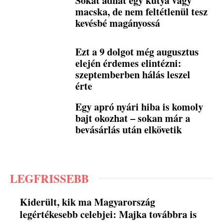
Sokat adhat egy kutya vagy
macska, de nem feltétlenül tesz
kevésbé magányossá
Ezt a 9 dolgot még augusztus
elején érdemes elintézni:
szeptemberben hálás leszel
érte
Egy apró nyári hiba is komoly
bajt okozhat – sokan már a
bevásárlás után elkövetik
LEGFRISSEBB
Kiderült, kik ma Magyarország
legértékesebb celebjei: Majka továbbra is