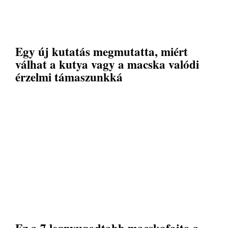
Egy új kutatás megmutatta, miért
válhat a kutya vagy a macska valódi
érzelmi támaszunkká
Ez a 7 legnyugodtabb macskafajta a