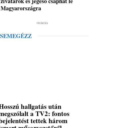
zivatarok és jégeső csaphat le
Magyarországra
Hirdetés
SEMEGÉZZ
Hosszú hallgatás után
megszólalt a TV2: fontos
bejelentést tettek három
ismert műsorvezetőről