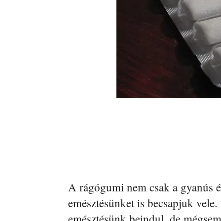
A rágógumi nem csak a gyanús és 
emésztésünket is becsapjuk vele
emésztésünk beindul, de mégsem