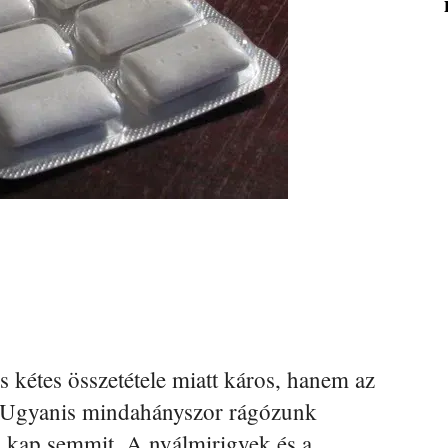
kétes összetétele miatt káros, hanem az
. Ugyanis mindahányszor rágózunk
 kap semmit. A nyálmirigyek és a