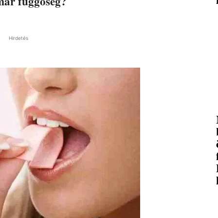
már függőség?
Hirdetés