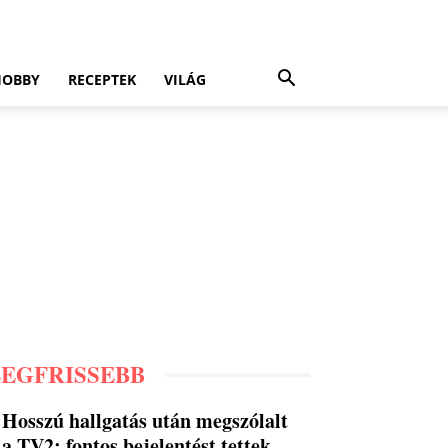
HOBBY
RECEPTEK
VILÁG
LEGFRISSEBB
Hosszú hallgatás után megszólalt
a TV2: fontos bejelentést tettek