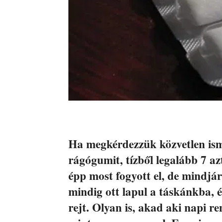
Ha megkérdezzük közvetlen ism
rágógumit, tízből legalább 7 a
épp most fogyott el, de mindjá
mindig ott lapul a táskánkba, 
rejt. Olyan is, akad aki napi re