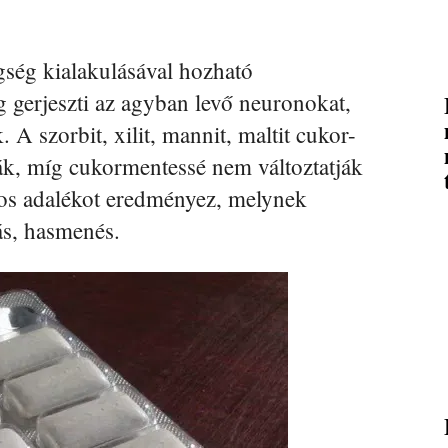
gség kialakulásával hozható
g gerjeszti az agyban levő neuronokat,
 A szorbit, xilit, mannit, maltit cukor-
ják, míg cukormentessé nem változtatják
ros adalékot eredményez, melynek
ás, hasmenés.