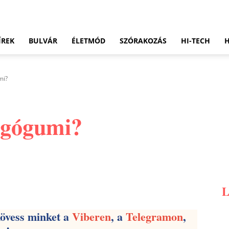
ÍREK
BULVÁR
ÉLETMÓD
SZÓRAKOZÁS
HI-TECH
mi?
ágógumi?
Pinterest
WhatsApp
Email
kövess minket a
Viberen
, a
Telegramon
,