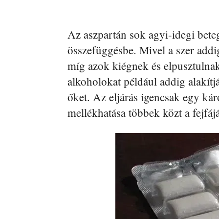
Az aszpartán sok agyi-idegi bete
összefüggésbe. Mivel a szer addi
míg azok kiégnek és elpusztulnak.
alkoholokat például addig alakít
őket. Az eljárás igencsak egy ká
mellékhatása többek közt a fejfáj