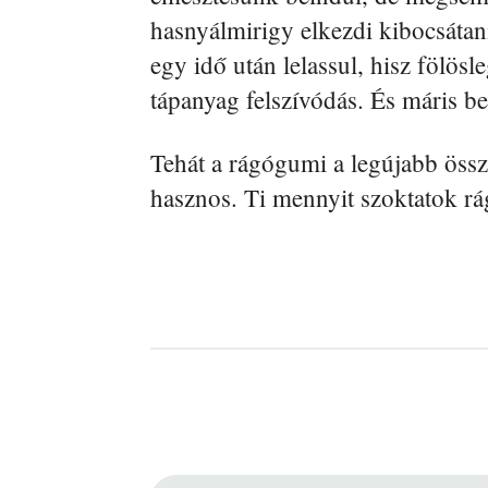
hasnyálmirigy elkezdi kibocsátan
egy idő után lelassul, hisz fölösl
tápanyag felszívódás. És máris b
Tehát a rágógumi a legújabb öss
hasznos. Ti mennyit szoktatok r
Facebook
Megosztás