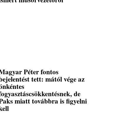
Magyar Péter fontos
bejelentést tett: mától vége az
önkéntes
fogyasztáscsökkentésnek, de
Paks miatt továbbra is figyelni
kell