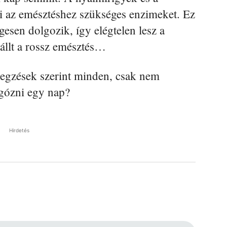
i az emésztéshez szükséges enzimeket. Ez
egesen dolgozik, így elégtelen lesz a
eállt a rossz emésztés…
zegzések szerint minden, csak nem
ágózni egy nap?
Hirdetés
Pinterest
WhatsApp
Email