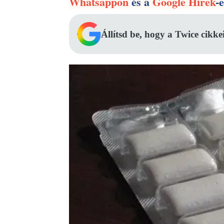
Whatsappon
és a
Google Hírek
-
Állítsd be, hogy a Twice cikke