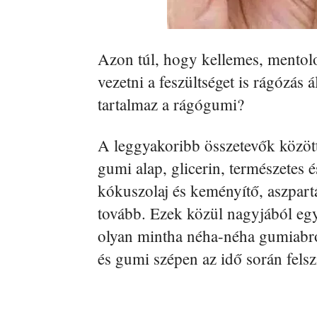
Azon túl, hogy kellemes, mentolo
vezetni a feszültséget is rágózás 
tartalmaz a rágógumi?
A leggyakoribb összetevők között e
gumi alap, glicerin, természetes 
kókuszolaj és keményítő, aszpartá
tovább. Ezek közül nagyjából egy
olyan mintha néha-néha gumiabr
és gumi szépen az idő során felsz