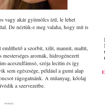
s vagy akár gyümölcs ízű, le lehet
által. De néztük-e meg valaha, hogy mit is
mlíthető a szorbit, xilit, mannit, maltit,
és mesterséges aromák, hidrogénezett
m-aceszulfámsó, szója lecitin és így
ik sem egészsége, például a gumi alap
E
oncsot rágogatnánk. A műanyag, kőolaj
ívódik a szervezetbe.
Hirdetés