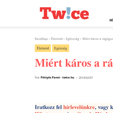
Twice.hu
H
Kezdőlap
Életmód
Egészség
Miért káros a rágógu
Életmód
Egészség
Miért káros a r
-
Írta:
Pöttyös Panni - twice.hu
2014/02/07
Facebook
Megosztás
Iratkozz fel
hírlevelünkre
, vagy 