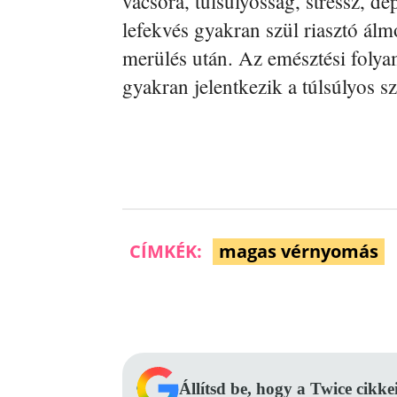
vacsora, túlsúlyosság, stressz, de
lefekvés gyakran szül riasztó ál
merülés után. Az emésztési foly
gyakran jelentkezik a túlsúlyos s
CÍMKÉK:
magas vérnyomás
Facebook
Megosztás
Állítsd be, hogy a Twice cikke