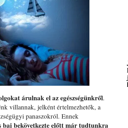
olgokat árulnak el az egészségünkről
.
nk villannak, jelként értelmezhetők, a
szségügyi panaszokról. Ennek
s baj bekövetkezte előtt már tudtunkra