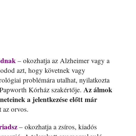
adnak
– okozhatja az Alzheimer vagy a
modod azt, hogy követnek vagy
lógiai problémára utalhat, nyilatkozta
Az álmok
 Papworth Kórház szakértője.
üneteinek a jelentkezése előtt már
t az orvos.
riadsz
– okozhatja a zsíros, kiadós