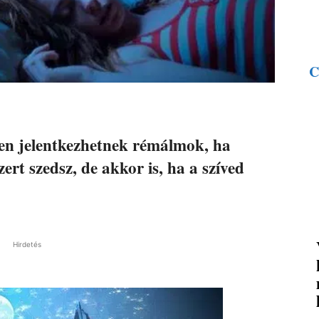
C
sen jelentkezhetnek rémálmok, ha
rt szedsz, de akkor is, ha a szíved
Hirdetés