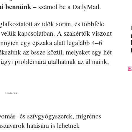
ni bennünk
– számol be a DailyMail.
alkoztatott az idők során, és többféle
 velük kapcsolatban. A szakértők viszont
nyien egy éjszaka alatt legalább 4–6
ékszünk az össze közül, melyeket egy hét
égügyi problémára utalhatnak az álmaink,
E
Hirdetés
yomás- és szívgyógyszerek, migrénes
uszavarok hatására is lehetnek