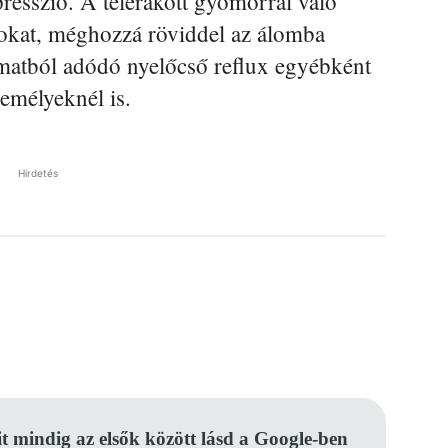
presszió. A telerakott gyomorral való
mokat, méghozzá röviddel az álomba
amatból adódó nyelőcső reflux egyébként
zemélyeknél is.
Hirdetés
Pinterest
WhatsApp
Email
it mindig az elsők között lásd a Google-ben