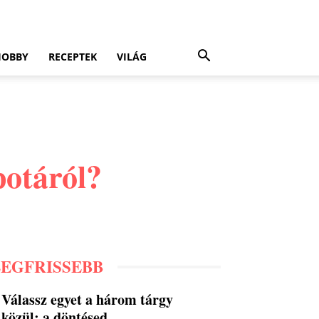
HOBBY
RECEPTEK
VILÁG
potáról?
LEGFRISSEBB
Válassz egyet a három tárgy
közül: a döntésed