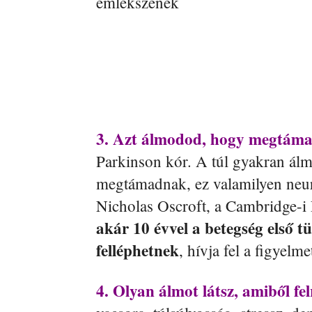
emlékszenek
3. Azt álmodod, hogy megtám
Parkinson kór. A túl gyakran ál
megtámadnak, ez valamilyen neuro
Nicholas Oscroft, a Cambridge-i
akár 10 évvel a betegség első t
felléphetnek
, hívja fel a figyelme
4. Olyan álmot látsz, amiből fel