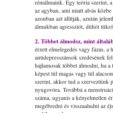
rémálmaink. Egy teória szerint, 
az agyban, ami miatt alvás közb
azonban azt állítják, azután jelen
álmukban agressziót, dühöt tükrö
2. Többet álmodsz, mint általá
érzett elmelegedés vagy fázás, a
antidepresszánsok szedésének fe
hajlamosak többet álmodni, ha a
képest túl magas vagy túl alacso
szerint, akkor tud a szerveztünk 
nyugovóra. Továbbá a menstruáci
száma, ugyanis a kényelmetlen ér
megébredni és visszaaludni az éj