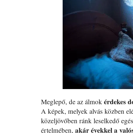
érdekes d
Meglepő, de az álmok
A képek, melyek alvás közben elé
közeljövőben ránk leselkedő egé
akár évekkel a való
értelmében,