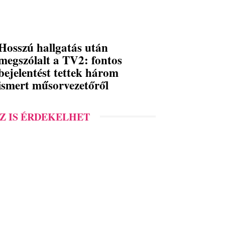
Hosszú hallgatás után
megszólalt a TV2: fontos
bejelentést tettek három
ismert műsorvezetőről
Z IS ÉRDEKELHET