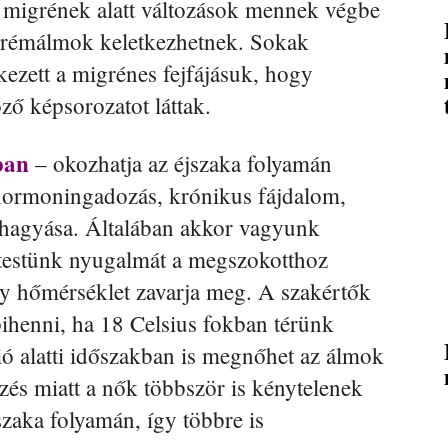
a migrének alatt változások mennek végbe
e rémálmok keletkezhetnek. Sokak
tkezett a migrénes fejfájásuk, hogy
ző képsorozatot láttak.
ban
– okozhatja az éjszaka folyamán
 hormoningadozás, krónikus fájdalom,
lhagyása. Általában akkor vagyunk
 testünk nyugalmát a megszokotthoz
ny hőmérséklet zavarja meg. A szakértők
pihenni, ha 18 Celsius fokban térünk
ó alatti időszakban is megnőhet az álmok
zés miatt a nők többször is kénytelenek
szaka folyamán, így többre is