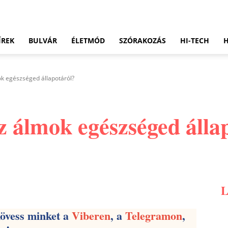
ÍREK
BULVÁR
ÉLETMÓD
SZÓRAKOZÁS
HI-TECH
ok egészséged állapotáról?
z álmok egészséged álla
Pinterest
WhatsApp
Email
kövess minket a
Viberen
, a
Telegramon
,