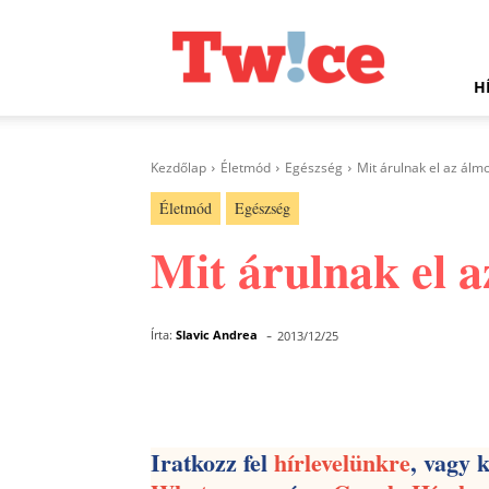
Twice.hu
H
Kezdőlap
Életmód
Egészség
Mit árulnak el az álm
Életmód
Egészség
Mit árulnak el a
-
Írta:
Slavic Andrea
2013/12/25
Facebook
Megosztás
Iratkozz fel
hírlevelünkre
, vagy 