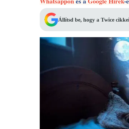
Whatsappon
és a
Google Hírek
-
Állítsd be, hogy a Twice cikke