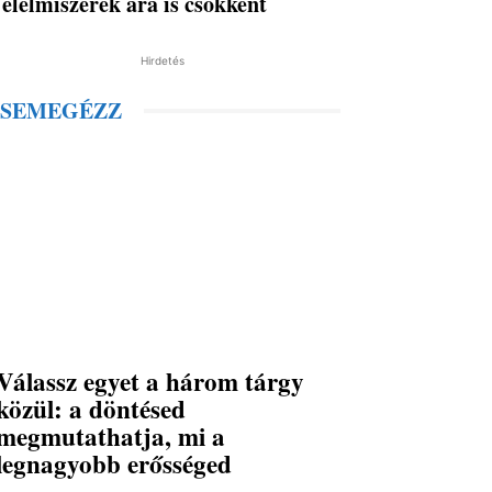
élelmiszerek ára is csökkent
Hirdetés
SEMEGÉZZ
Válassz egyet a három tárgy
közül: a döntésed
megmutathatja, mi a
legnagyobb erősséged