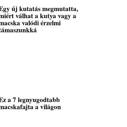
Egy új kutatás megmutatta,
miért válhat a kutya vagy a
macska valódi érzelmi
támaszunkká
Ez a 7 legnyugodtabb
macskafajta a világon