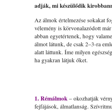
adják, mi készülődik kirobban
Az álmok értelmezése sokakat fogl
vélemény is körvonalazódott már
abban egyetértenek, hogy valamen
álmot látunk, de csak 2–3-ra eml
alatt láttunk. Íme milyen egészs
ha gyakran látjuk őket.
1. Rémálmok
– okozhatják vérn
fejfájások, álmatlanság. Szívritm