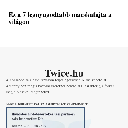
Ez a 7 legnyugodtabb macskafajta a
világon
Twice.hu
A honlapon található tartalom teljes egészében NEM vehető át.
Amennyiben mégis közölni szeretnél belőle 300 karakterig a forrás
megjelölésével megteheted.
Média felületeinket az AdsInteractive értékesíti: