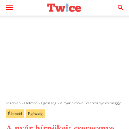
Kezdőlap
Életmód
Egészség
A nyár hírnökei: cseresznye és meggy
Életmód
Egészség
A nyár hírnökei: cseresznye