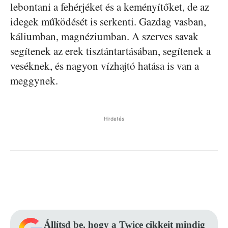
lebontani a fehérjéket és a keményítőket, de az
idegek működését is serkenti. Gazdag vasban,
káliumban, magnéziumban. A szerves savak
segítenek az erek tisztántartásában, segítenek a
veséknek, és nagyon vízhajtó hatása is van a
meggynek.
Hirdetés
Facebook
Pinterest
WhatsApp
Állítsd be, hogy a Twice cikkeit mindig