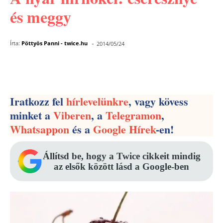
és meggy
-
Írta:
Pöttyös Panni - twice.hu
2014/05/24
Facebook
Pinterest
WhatsApp
Iratkozz fel
hírlevelünkre
, vagy kövess
minket a
Viberen
, a
Telegramon
,
Whatsappon
és a
Google Hírek
-en!
Állítsd be, hogy a Twice cikkeit mindig
az elsők között lásd a Google-ben