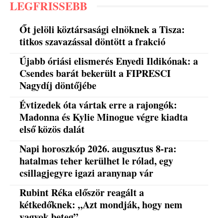
LEGFRISSEBB
Őt jelöli köztársasági elnöknek a Tisza:
titkos szavazással döntött a frakció
Újabb óriási elismerés Enyedi Ildikónak: a
Csendes barát bekerült a FIPRESCI
Nagydíj döntőjébe
Évtizedek óta vártak erre a rajongók:
Madonna és Kylie Minogue végre kiadta
első közös dalát
Napi horoszkóp 2026. augusztus 8-ra:
hatalmas teher kerülhet le rólad, egy
csillagjegyre igazi aranynap vár
Rubint Réka először reagált a
kétkedőknek: „Azt mondják, hogy nem
vagyok beteg”