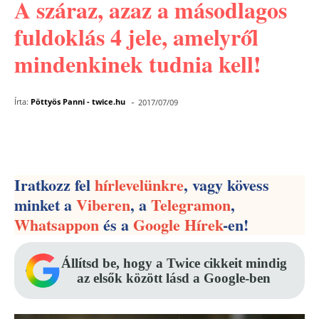
A száraz, azaz a másodlagos
fuldoklás 4 jele, amelyről
mindenkinek tudnia kell!
-
Írta:
Pöttyös Panni - twice.hu
2017/07/09
Facebook
Pinterest
WhatsApp
Iratkozz fel
hírlevelünkre
, vagy kövess
minket a
Viberen
, a
Telegramon
,
Whatsappon
és a
Google Hírek
-en!
Állítsd be, hogy a Twice cikkeit mindig
az elsők között lásd a Google-ben