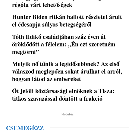
régóta várt lehetőségek
Hunter Biden ritkán hallott részletet árult
el édesapja súlyos betegségéről
Tóth Ildikó családjában száz éven át
öröklődött a félelem: „Én ezt szeretném
megtörni”
Melyik nő tűnik a legidősebbnek? Az első
válaszod meglepően sokat árulhat el arról,
hogyan látod az embereket
Őt jelöli köztársasági elnöknek a Tisza:
titkos szavazással döntött a frakció
Hirdetés
CSEMEGÉZZ