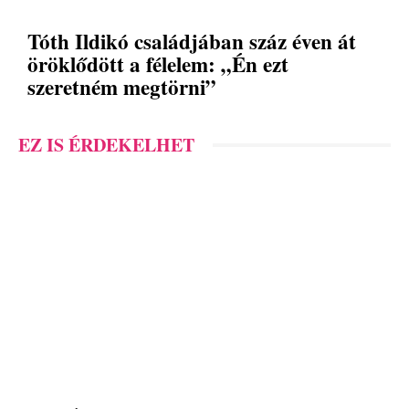
Tóth Ildikó családjában száz éven át
öröklődött a félelem: „Én ezt
szeretném megtörni”
EZ IS ÉRDEKELHET