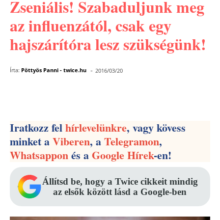
Zseniális! Szabaduljunk meg
az influenzától, csak egy
hajszárítóra lesz szükségünk!
-
Írta:
Pöttyös Panni - twice.hu
2016/03/20
Facebook
Pinterest
WhatsApp
Iratkozz fel
hírlevelünkre
, vagy kövess
minket a
Viberen
, a
Telegramon
,
Whatsappon
és a
Google Hírek
-en!
Állítsd be, hogy a Twice cikkeit mindig
az elsők között lásd a Google-ben