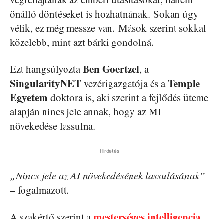
önálló döntéseket is hozhatnának. Sokan úgy
vélik, ez még messze van. Mások szerint sokkal
közelebb, mint azt bárki gondolná.
Ben Goertzel
Ezt hangsúlyozta
, a
SingularityNET
Temple
vezérigazgatója és a
Egyetem
doktora is, aki szerint a fejlődés üteme
alapján nincs jele annak, hogy az MI
növekedése lassulna.
Hirdetés
„Nincs jele az AI növekedésének lassulásának”
– fogalmazott.
mesterséges intelligencia
A szakértő szerint a