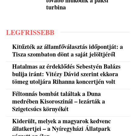
tovább működik a paksi
turbina
LEGFRISSEBB
Kitűzték az államfőválasztás időpontját: a
Tisza szombaton dönt a saját jelöltjéről
Hatalmas az érdeklődés Sebestyén Balázs
bulija iránt: Vitézy Dávid szerint ekkora
tömeg utoljára Rihanna koncertjén volt
Féltonnás bombát találtak a Duna
medrében Kisoroszinál – lezárták a
Szigetcsúcs környékét
Kiderült, melyek a magyarok kedvenc
állatkertjei – a Nyíregyházi Állatpark