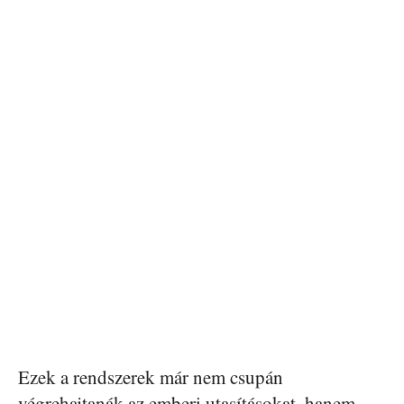
Ezek a rendszerek már nem csupán
végrehajtanák az emberi utasításokat, hanem