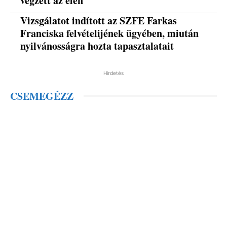
végzett az élen
Vizsgálatot indított az SZFE Farkas
Franciska felvételijének ügyében, miután
nyilvánosságra hozta tapasztalatait
Hirdetés
CSEMEGÉZZ