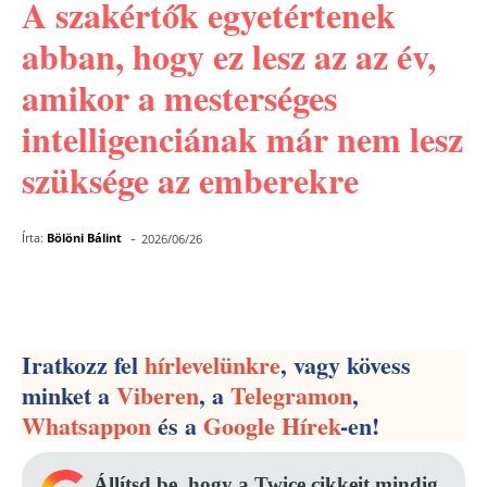
A szakértők egyetértenek
abban, hogy ez lesz az az év,
amikor a mesterséges
intelligenciának már nem lesz
szüksége az emberekre
-
Írta:
Bölöni Bálint
2026/06/26
Facebook
Pinterest
WhatsApp
Iratkozz fel
hírlevelünkre
, vagy kövess
minket a
Viberen
, a
Telegramon
,
Whatsappon
és a
Google Hírek
-en!
Állítsd be, hogy a Twice cikkeit mindig