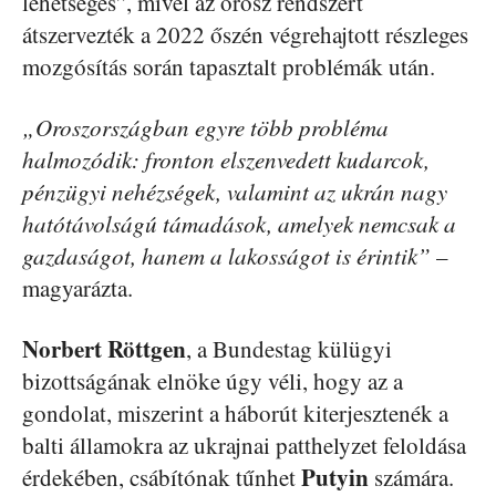
lehetséges”, mivel az orosz rendszert
átszervezték a 2022 őszén végrehajtott részleges
mozgósítás során tapasztalt problémák után.
„Oroszországban egyre több probléma
halmozódik: fronton elszenvedett kudarcok,
pénzügyi nehézségek, valamint az ukrán nagy
hatótávolságú támadások, amelyek nemcsak a
gazdaságot, hanem a lakosságot is érintik”
–
magyarázta.
Norbert
Röttgen
, a Bundestag külügyi
bizottságának elnöke úgy véli, hogy az a
gondolat, miszerint a háborút kiterjesztenék a
balti államokra az ukrajnai patthelyzet feloldása
Putyin
érdekében, csábítónak tűnhet
számára.