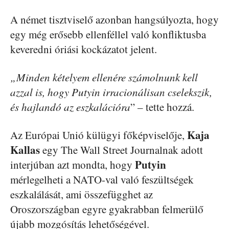
A német tisztviselő azonban hangsúlyozta, hogy
egy még erősebb ellenféllel való konfliktusba
keveredni óriási kockázatot jelent.
„Minden kételyem ellenére számolnunk kell
azzal is, hogy Putyin irracionálisan cselekszik,
és hajlandó az eszkalációra
” – tette hozzá.
Kaja
Az Európai Unió külügyi főképviselője,
Kallas
egy The Wall Street Journalnak adott
Putyin
interjúban azt mondta, hogy
mérlegelheti a NATO-val való feszültségek
eszkalálását, ami összefügghet az
Oroszországban egyre gyakrabban felmerülő
újabb mozgósítás lehetőségével.