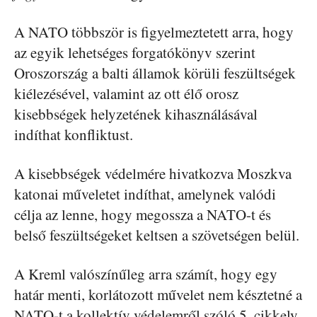
A NATO többször is figyelmeztetett arra, hogy
az egyik lehetséges forgatókönyv szerint
Oroszország a balti államok körüli feszültségek
kiélezésével, valamint az ott élő orosz
kisebbségek helyzetének kihasználásával
indíthat konfliktust.
A kisebbségek védelmére hivatkozva Moszkva
katonai műveletet indíthat, amelynek valódi
célja az lenne, hogy megossza a NATO-t és
belső feszültségeket keltsen a szövetségen belül.
A Kreml valószínűleg arra számít, hogy egy
határ menti, korlátozott művelet nem késztetné a
NATO-t a kollektív védelemről szóló 5. cikkely