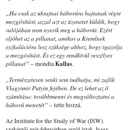
„Ha csak az ukrajnai háborúra hajtanak végre
mozgósítást, azzal azt az üzenetet küldik, hogy
valójában nem nyerik meg a háborút. Ezért
eljöhet az a pillanat, amikor a Kremlnek
eszkalációra lesz szüksége ahhoz, hogy igazolja
a mozgósítást. És ez egy rendkívül veszélyes
Kallas
pillanat”
– mondta
.
„Természetesen senki sem tudhatja, mi zajlik
Vlagyimir Putyin fejében. De ez lehet az ő
számítása: továbbmenni és megváltoztatni a
háború menetét”
– tette hozzá.
Az Institute for the Study of War (ISW)
szakértői már februárban arról írtak, hogy