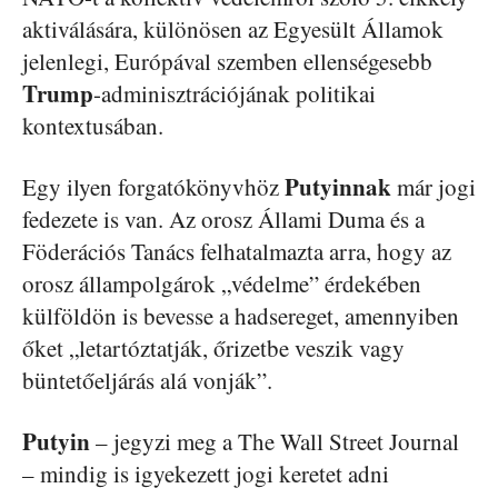
aktiválására, különösen az Egyesült Államok
jelenlegi, Európával szemben ellenségesebb
Trump
-adminisztrációjának politikai
kontextusában.
Putyinnak
Egy ilyen forgatókönyvhöz
már jogi
fedezete is van. Az orosz Állami Duma és a
Föderációs Tanács felhatalmazta arra, hogy az
orosz állampolgárok „védelme” érdekében
külföldön is bevesse a hadsereget, amennyiben
őket „letartóztatják, őrizetbe veszik vagy
büntetőeljárás alá vonják”.
Putyin
– jegyzi meg a The Wall Street Journal
– mindig is igyekezett jogi keretet adni