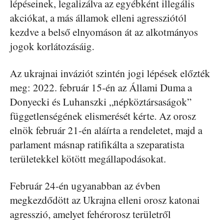
lépéseinek, legalizálva az egyébként illegális
akciókat, a más államok elleni agressziótól
kezdve a belső elnyomáson át az alkotmányos
jogok korlátozásáig.
Az ukrajnai inváziót szintén jogi lépések előzték
meg: 2022. február 15-én az Állami Duma a
Donyecki és Luhanszki „népköztársaságok”
függetlenségének elismerését kérte. Az orosz
elnök február 21-én aláírta a rendeletet, majd a
parlament másnap ratifikálta a szeparatista
területekkel kötött megállapodásokat.
Február 24-én ugyanabban az évben
megkezdődött az Ukrajna elleni orosz katonai
agresszió, amelyet fehérorosz területről