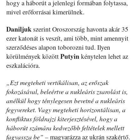
hogy a háborút a jelenlegi formában folytassa,
mivel erőforrásai kimerülnek.
Daniljuk
szerint Oroszország havonta akár 35
ezer katonát is veszít, ami több, mint amennyit
szerződéses alapon toborozni tud. Ilyen
Putyin
körülmények között
kénytelen lehet az
eszkalációra.
„Ezt megteheti vertikálisan, az erőszak
fokozásával, beleértve a nukleáris zsarolást is,
anélkül hogy ténylegesen bevetné a nukleáris
fegyvereket. Vagy megteheti horizontálisan, a
konfliktus földrajzi kiterjesztésével, hogy a
háborút számára kedvezőbb feltételek mellett
fagyassza be”
– magyarázza az ukrán szakértő.