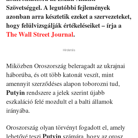
Szövetséggel. A legutóbbi fejlemények
azonban arra késztetik ezeket a szervezeteket,
hogy felülvizsgálják értékeléseiket – írja a
The Wall Street Journal
.
Hirdetés
Miközben Oroszország beleragadt az ukrajnai
háborúba, és ott több katonát veszít, mint
amennyit szerződéses alapon toborozni tud,
Putyin
rendszere a jelek szerint újabb
eszkaláció felé mozdult el a balti államok
irányába.
Oroszország olyan törvényt fogadott el, amely
Putyin
lehetővé teszi
számára, hogy az orosz