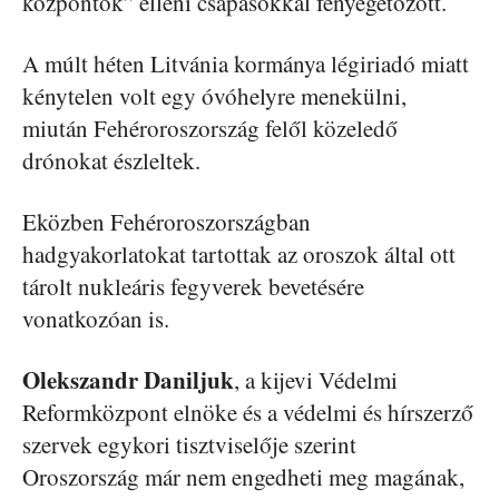
központok” elleni csapásokkal fenyegetőzött.
A múlt héten Litvánia kormánya légiriadó miatt
kénytelen volt egy óvóhelyre menekülni,
miután Fehéroroszország felől közeledő
drónokat észleltek.
Eközben Fehéroroszországban
hadgyakorlatokat tartottak az oroszok által ott
tárolt nukleáris fegyverek bevetésére
vonatkozóan is.
Olekszandr
Daniljuk
, a kijevi Védelmi
Reformközpont elnöke és a védelmi és hírszerző
szervek egykori tisztviselője szerint
Oroszország már nem engedheti meg magának,