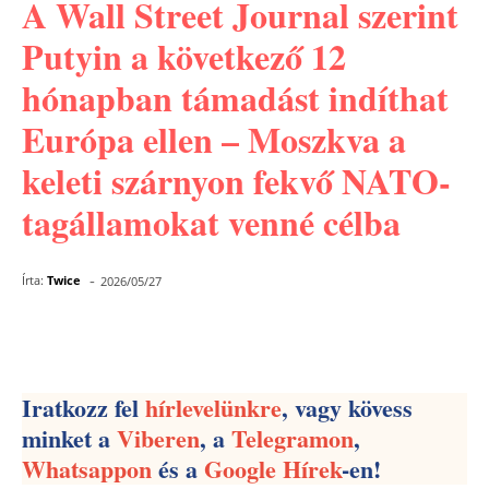
A Wall Street Journal szerint
Putyin a következő 12
hónapban támadást indíthat
Európa ellen – Moszkva a
keleti szárnyon fekvő NATO-
tagállamokat venné célba
-
Írta:
Twice
2026/05/27
Facebook
Pinterest
WhatsApp
Iratkozz fel
hírlevelünkre
, vagy kövess
minket a
Viberen
, a
Telegramon
,
Whatsappon
és a
Google Hírek
-en!