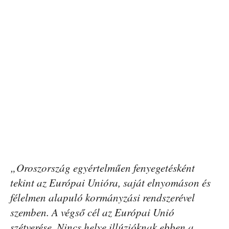
„Oroszország egyértelműen fenyegetésként
tekint az Európai Unióra, saját elnyomáson és
félelmen alapuló kormányzási rendszerével
szemben. A végső cél az Európai Unió
szétverése. Nincs helye illúzióknak ebben a