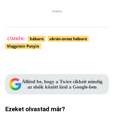
Hirdetés
CÍMKÉK:
háború
ukrán-orosz háború
Vlagyimir Putyin
Facebook
Pinterest
WhatsApp
Állítsd be, hogy a Twice cikkeit mindig
az elsők között lásd a Google-ben
Ezeket olvastad már?