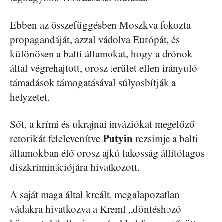
Ebben az összefüggésben Moszkva fokozta
propagandáját, azzal vádolva Európát, és
különösen a balti államokat, hogy a drónok
által végrehajtott, orosz terület ellen irányuló
támadások támogatásával súlyosbítják a
helyzetet.
Sőt, a krími és ukrajnai inváziókat megelőző
Putyin
retorikát felelevenítve
rezsimje a balti
államokban élő orosz ajkú lakosság állítólagos
diszkriminációjára hivatkozott.
A saját maga által kreált, megalapozatlan
vádakra hivatkozva a Kreml „döntéshozó