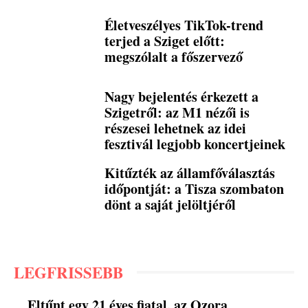
Életveszélyes TikTok-trend
terjed a Sziget előtt:
megszólalt a főszervező
Nagy bejelentés érkezett a
Szigetről: az M1 nézői is
részesei lehetnek az idei
fesztivál legjobb koncertjeinek
Kitűzték az államfőválasztás
időpontját: a Tisza szombaton
dönt a saját jelöltjéről
LEGFRISSEBB
Eltűnt egy 21 éves fiatal, az Ozora