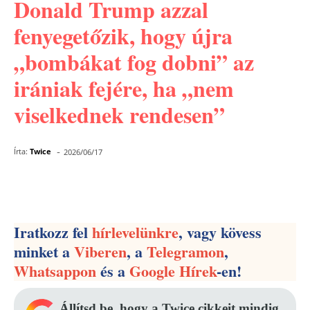
Donald Trump azzal
fenyegetőzik, hogy újra
„bombákat fog dobni” az
irániak fejére, ha „nem
viselkednek rendesen”
-
Írta:
Twice
2026/06/17
Facebook
Pinterest
WhatsApp
Iratkozz fel
hírlevelünkre
, vagy kövess
minket a
Viberen
, a
Telegramon
,
Whatsappon
és a
Google Hírek
-en!
Állítsd be, hogy a Twice cikkeit mindig