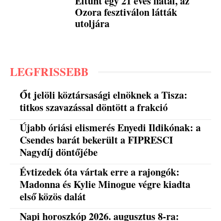
Eltűnt egy 21 éves fiatal, az
Ozora fesztiválon látták
utoljára
LEGFRISSEBB
Őt jelöli köztársasági elnöknek a Tisza:
titkos szavazással döntött a frakció
Újabb óriási elismerés Enyedi Ildikónak: a
Csendes barát bekerült a FIPRESCI
Nagydíj döntőjébe
Évtizedek óta vártak erre a rajongók:
Madonna és Kylie Minogue végre kiadta
első közös dalát
Napi horoszkóp 2026. augusztus 8-ra: