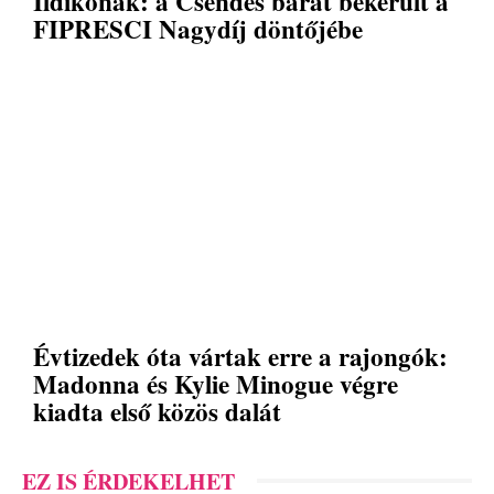
Ildikónak: a Csendes barát bekerült a
FIPRESCI Nagydíj döntőjébe
Évtizedek óta vártak erre a rajongók:
Madonna és Kylie Minogue végre
kiadta első közös dalát
EZ IS ÉRDEKELHET