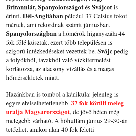
Britanniát, Spanyolországot
Svájcot
és
is
Dél-Angliában
érinti.
például 37 Celsius fokot
mértek, ami rekordnak számít júniusban.
Spanyolországban
a hőmérők higanyszála 44
fok fölé kúsztak, ezért több településen is
Svájc
szigorú intézkedéseket vezettek be.
pedig
a folyókból, tavakból való vízkitermelést
korlátozza, az alacsony vízállás és a magas
hőmérsékletek miatt.
Hazánkban is tombol a kánikula: jelenleg is
37 fok körüli meleg
egyre elviselhetetlenebb,
uralja Magyarországot
, de jövő héten még
melegebb várható. A hőhullám június 29-30-án
tetőzhet, amikor akár 40 fok feletti