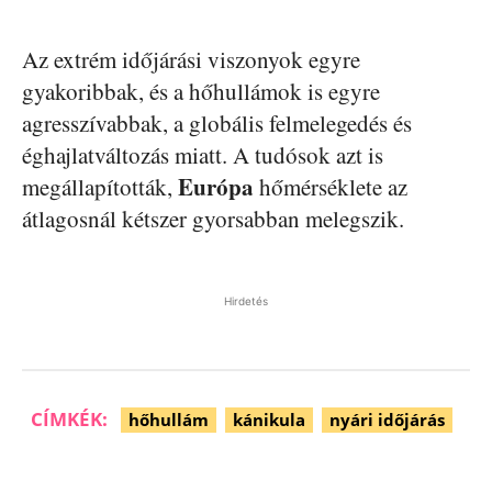
Az extrém időjárási viszonyok egyre
gyakoribbak, és a hőhullámok is egyre
agresszívabbak, a globális felmelegedés és
éghajlatváltozás miatt. A tudósok azt is
Európa
megállapították,
hőmérséklete az
átlagosnál kétszer gyorsabban melegszik.
Hirdetés
CÍMKÉK:
hőhullám
kánikula
nyári időjárás
Facebook
Pinterest
WhatsApp