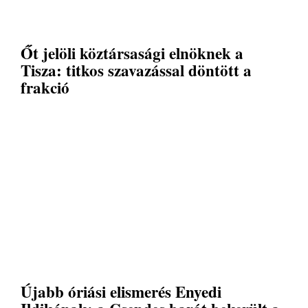
Őt jelöli köztársasági elnöknek a
Tisza: titkos szavazással döntött a
frakció
Újabb óriási elismerés Enyedi