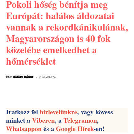
Pokoli hőség bénítja meg
Európát: halálos áldozatai
vannak a rekordkánikulának,
Magyarországon is 40 fok
közelébe emelkedhet a
hőmérséklet
-
Írta:
Bölöni Bálint
2026/06/24
Facebook
Pinterest
WhatsApp
Iratkozz fel
hírlevelünkre
, vagy kövess
minket a
Viberen
, a
Telegramon
,
Whatsappon
és a
Google Hírek
-en!