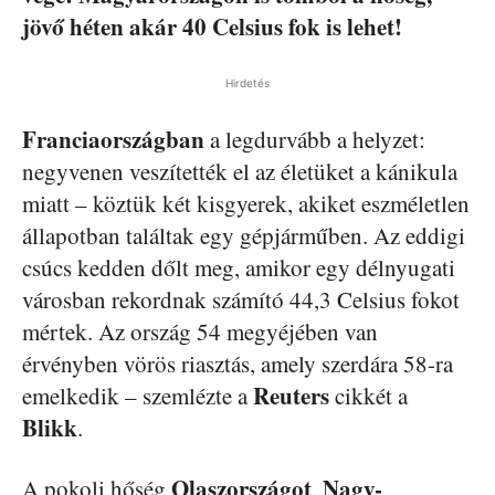
jövő héten akár 40 Celsius fok is lehet!
Hirdetés
Franciaországban
a legdurvább a helyzet:
negyvenen veszítették el az életüket a kánikula
miatt – köztük két kisgyerek, akiket eszméletlen
állapotban találtak egy gépjárműben. Az eddigi
csúcs kedden dőlt meg, amikor egy délnyugati
városban rekordnak számító 44,3 Celsius fokot
mértek. Az ország 54 megyéjében van
érvényben vörös riasztás, amely szerdára 58-ra
Reuters
emelkedik – szemlézte a
cikkét a
Blikk
.
Olaszországot
Nagy-
A pokoli hőség
,