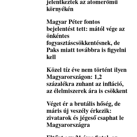
jelentkeztek az atomerőmű
környékén
Magyar Péter fontos
bejelentést tett: mától vége az
önkéntes
fogyasztáscsökkentésnek, de
Paks miatt továbbra is figyelni
kell
Közel tíz éve nem történt ilyen
Magyarországon: 1,2
százalékra zuhant az infláció,
az élelmiszerek ára is csökkent
Véget ér a brutális hőség, de
máris új veszély érkezik:
zivatarok és jégeső csaphat le
Magyarországra