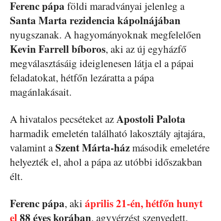
Ferenc pápa
földi maradványai jelenleg a
Santa Marta rezidencia kápolnájában
nyugszanak. A hagyományoknak megfelelően
Kevin Farrell bíboros
, aki az új egyházfő
megválasztásáig ideiglenesen látja el a pápai
feladatokat, hétfőn lezáratta a pápa
magánlakásait.
Apostoli Palota
A hivatalos pecséteket az
harmadik emeletén található lakosztály ajtajára,
Szent Márta-ház
valamint a
második emeletére
helyezték el, ahol a pápa az utóbbi időszakban
élt.
Ferenc pápa
április 21-én, hétfőn hunyt
, aki
el
88 éves korában
, agyvérzést szenvedett,