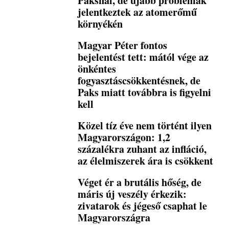
Paksnál, de újabb problémák
jelentkeztek az atomerőmű
környékén
Magyar Péter fontos
bejelentést tett: mától vége az
önkéntes
fogyasztáscsökkentésnek, de
Paks miatt továbbra is figyelni
kell
Közel tíz éve nem történt ilyen
Magyarországon: 1,2
százalékra zuhant az infláció,
az élelmiszerek ára is csökkent
Véget ér a brutális hőség, de
máris új veszély érkezik:
zivatarok és jégeső csaphat le
Magyarországra