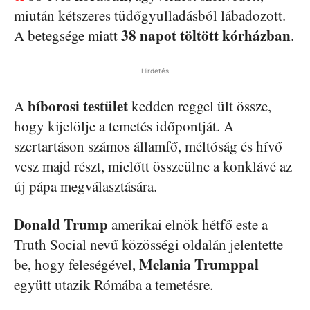
miután kétszeres tüdőgyulladásból lábadozott.
38 napot töltött kórházban
A betegsége miatt
.
Hirdetés
bíborosi testület
A
kedden reggel ült össze,
hogy kijelölje a temetés időpontját. A
szertartáson számos államfő, méltóság és hívő
vesz majd részt, mielőtt összeülne a konklávé az
új pápa megválasztására.
Donald Trump
amerikai elnök hétfő este a
Truth Social nevű közösségi oldalán jelentette
Melania Trumppal
be, hogy feleségével,
együtt utazik Rómába a temetésre.