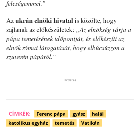
feleségemmel.”
ukrán elnöki hivatal
Az
is közölte, hogy
zajlanak az előkészületek:
„Az elnökség várja a
pápa temetésének időpontját, és előkészíti az
elnök római látogatását, hogy elbúcsúzzon a
szuverén pápától.”
Hirdetés
CÍMKÉK:
Ferenc pápa
gyász
halál
katolikus egyház
temetés
Vatikán