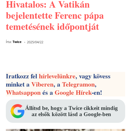
Hivatalos: A Vatikán
bejelentette Ferenc pápa
temetésének időpontját
-
Írta:
Twice
2025/04/22
Facebook
Pinterest
WhatsApp
Iratkozz fel
hírlevelünkre
, vagy kövess
minket a
Viberen
, a
Telegramon
,
Whatsappon
és a
Google Hírek
-en!
Állítsd be, hogy a Twice cikkeit mindig
az elsők között lásd a Google-ben