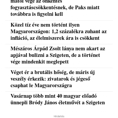
mától vége az önkéntes
fogyasztáscsökkentésnek, de Paks miatt
továbbra is figyelni kell
Közel tíz éve nem történt ilyen
Magyarországon: 1,2 százalékra zuhant az
infláció, az élelmiszerek ára is csökkent
Mészáros Árpád Zsolt lánya nem akart az
apjával bulizni a Szigeten, de a történet
vége mindenkit meglepett
Véget ér a brutális hőség, de máris új
veszély érkezik: zivatarok és jégeső
csaphat le Magyarországra
Vasárnap több mint 40 magyar előadó
ünnepli Bródy János életművét a Szigeten
Hirdetés