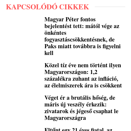
KAPCSOLÓDÓ CIKKEK
Magyar Péter fontos
bejelentést tett: mától vége az
önkéntes
fogyasztáscsökkentésnek, de
Paks miatt továbbra is figyelni
kell
Közel tíz éve nem történt ilyen
Magyarországon: 1,2
százalékra zuhant az infláció,
az élelmiszerek ára is csökkent
Véget ér a brutális hőség, de
máris új veszély érkezik:
zivatarok és jégeső csaphat le
Magyarországra
Eltűnt egy 21 éves fiatal, az