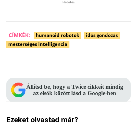
Hirdetés
CÍMKÉK:
humanoid robotok
idős gondozás
mesterséges intelligencia
Facebook
Pinterest
WhatsApp
Állítsd be, hogy a Twice cikkeit mindig
az elsők között lásd a Google-ben
Ezeket olvastad már?