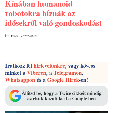
Kínában humanoid
robotokra bíznák az
idősekről való gondoskodást
-
Írta:
Twice
2025/01/24
Facebook
Pinterest
WhatsApp
Iratkozz fel
hírlevelünkre
, vagy kövess
minket a
Viberen
, a
Telegramon
,
Whatsappon
és a
Google Hírek
-en!
Állítsd be, hogy a Twice cikkeit mindig
az elsők között lásd a Google-ben