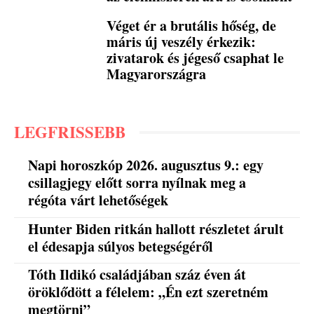
Véget ér a brutális hőség, de
máris új veszély érkezik:
zivatarok és jégeső csaphat le
Magyarországra
LEGFRISSEBB
Napi horoszkóp 2026. augusztus 9.: egy
csillagjegy előtt sorra nyílnak meg a
régóta várt lehetőségek
Hunter Biden ritkán hallott részletet árult
el édesapja súlyos betegségéről
Tóth Ildikó családjában száz éven át
öröklődött a félelem: „Én ezt szeretném
megtörni”