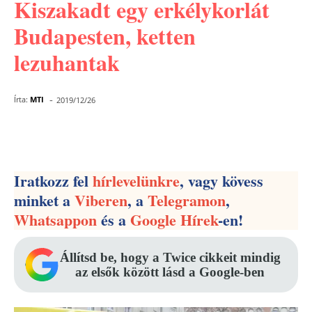
Kiszakadt egy erkélykorlát
Budapesten, ketten
lezuhantak
-
Írta:
MTI
2019/12/26
Facebook
Pinterest
WhatsApp
Iratkozz fel
hírlevelünkre
, vagy kövess
minket a
Viberen
, a
Telegramon
,
Whatsappon
és a
Google Hírek
-en!
Állítsd be, hogy a Twice cikkeit mindig
az elsők között lásd a Google-ben