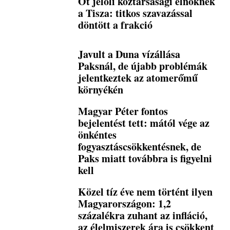
Őt jelöli köztársasági elnöknek
a Tisza: titkos szavazással
döntött a frakció
Javult a Duna vízállása
Paksnál, de újabb problémák
jelentkeztek az atomerőmű
környékén
Magyar Péter fontos
bejelentést tett: mától vége az
önkéntes
fogyasztáscsökkentésnek, de
Paks miatt továbbra is figyelni
kell
Közel tíz éve nem történt ilyen
Magyarországon: 1,2
százalékra zuhant az infláció,
az élelmiszerek ára is csökkent