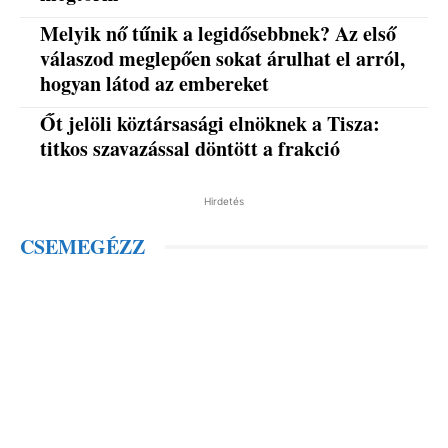
Melyik nő tűnik a legidősebbnek? Az első
válaszod meglepően sokat árulhat el arról,
hogyan látod az embereket
Őt jelöli köztársasági elnöknek a Tisza:
titkos szavazással döntött a frakció
Hirdetés
CSEMEGÉZZ