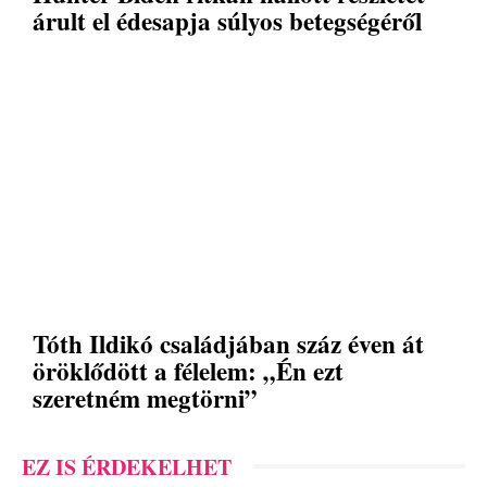
árult el édesapja súlyos betegségéről
Tóth Ildikó családjában száz éven át
öröklődött a félelem: „Én ezt
szeretném megtörni”
EZ IS ÉRDEKELHET