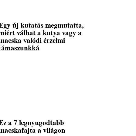
Egy új kutatás megmutatta,
miért válhat a kutya vagy a
macska valódi érzelmi
támaszunkká
Ez a 7 legnyugodtabb
macskafajta a világon