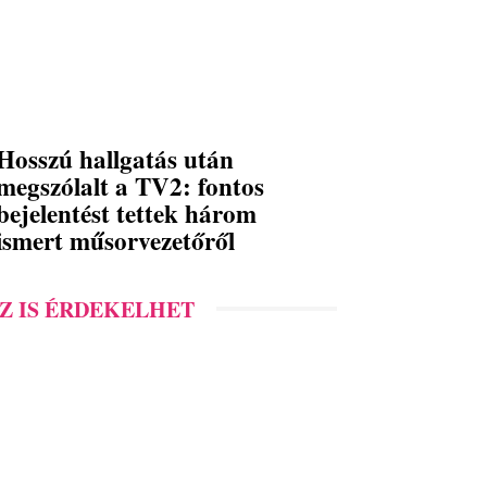
Hosszú hallgatás után
megszólalt a TV2: fontos
bejelentést tettek három
ismert műsorvezetőről
Z IS ÉRDEKELHET