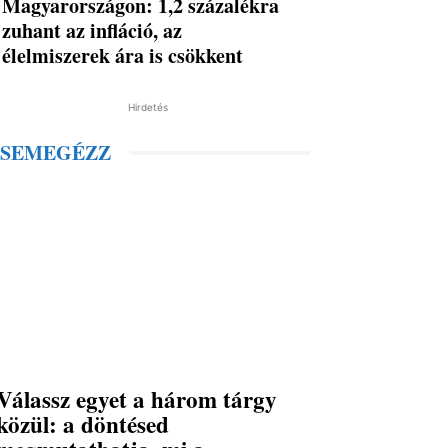
Magyarországon: 1,2 százalékra
zuhant az infláció, az
élelmiszerek ára is csökkent
Hirdetés
SEMEGÉZZ
Válassz egyet a három tárgy
közül: a döntésed