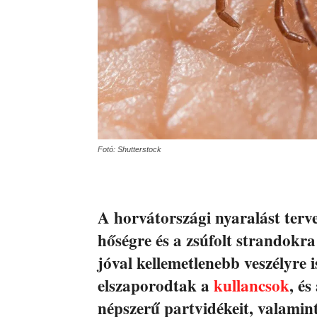
Fotó: Shutterstock
A horvátországi nyaralást ter
hőségre és a zsúfolt strandokr
jóval kellemetlenebb veszélyre 
elszaporodtak a
kullancsok
, é
népszerű partvidékeit, valamint 