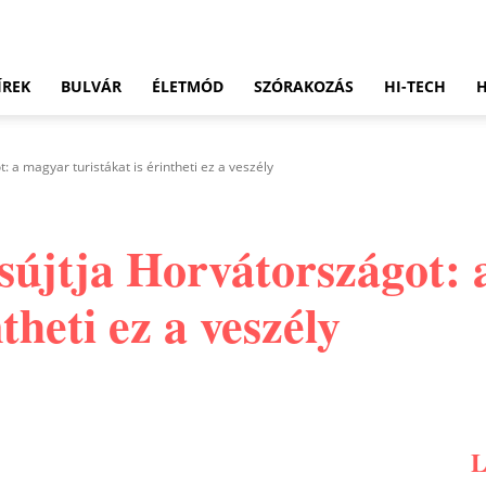
ÍREK
BULVÁR
ÉLETMÓD
SZÓRAKOZÁS
HI-TECH
: a magyar turistákat is érintheti ez a veszély
 sújtja Horvátországot:
ntheti ez a veszély
Pinterest
WhatsApp
Email