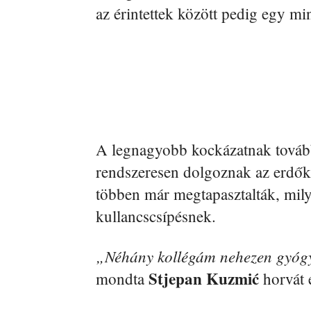
az érintettek között pedig egy m
A legnagyobb kockázatnak tovább
rendszeresen dolgoznak az erdők
többen már megtapasztalták, mil
kullancscsípésnek.
„Néhány kollégám nehezen gyógyu
Stjepan Kuzmić
mondta
horvát 