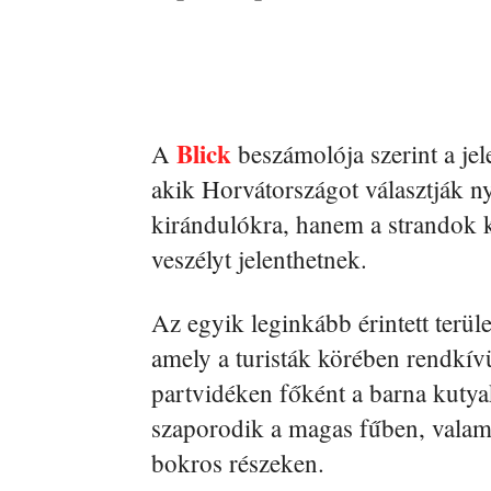
Blick
A
beszámolója szerint a je
akik Horvátországot választják n
kirándulókra, hanem a strandok k
veszélyt jelenthetnek.
Az egyik leginkább érintett terül
amely a turisták körében rendkívü
partvidéken főként a barna kuty
szaporodik a magas fűben, valami
bokros részeken.