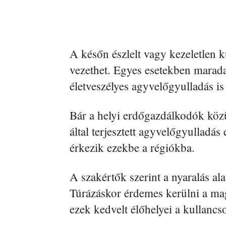
A későn észlelt vagy kezeletlen 
vezethet. Egyes esetekben marad
életveszélyes agyvelőgyulladás is
Bár a helyi erdőgazdálkodók köz
által terjesztett agyvelőgyulladás
érkezik ezekbe a régiókba.
A szakértők szerint a nyaralás al
Túrázáskor érdemes kerülni a mag
ezek kedvelt élőhelyei a kullancs