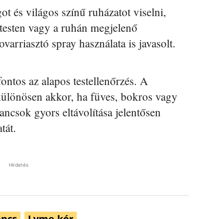
ot és világos színű ruházatot viselni,
 testen vagy a ruhán megjelenő
ovarriasztó spray használata is javasolt.
ontos az alapos testellenőrzés. A
, különösen akkor, ha füves, bokros vagy
lancsok gyors eltávolítása jelentősen
tát.
Hirdetés
ancs
Lyme-kór