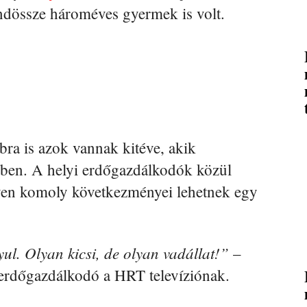
indössze hároméves gyermek is volt.
ra is azok vannak kitéve, akik
ben. A helyi erdőgazdálkodók közül
yen komoly következményei lehetnek egy
l. Olyan kicsi, de olyan vadállat!”
–
erdőgazdálkodó a HRT televíziónak.