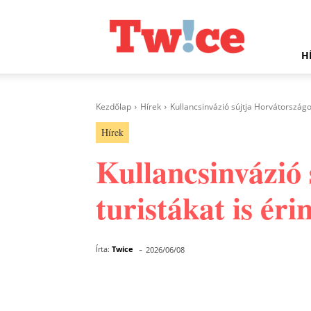
Twice.hu
H
Kezdőlap
Hírek
Kullancsinvázió sújtja Horvátországot
Hírek
Kullancsinvázió
turistákat is éri
-
Írta:
Twice
2026/06/08
Facebook
Megosztás