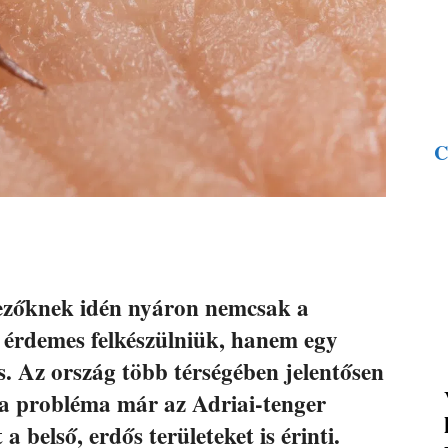
C
vezőknek idén nyáron nemcsak a
a érdemes felkészülniük, hanem egy
is. Az ország több térségében jelentősen
s a probléma már az Adriai-tenger
a belső, erdős területeket is érinti.