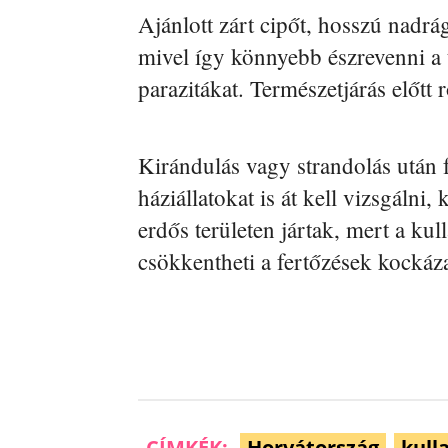
Ajánlott zárt cipőt, hosszú nadrág
mivel így könnyebb észrevenni a
parazitákat. Természetjárás előtt r
Kirándulás vagy strandolás után f
háziállatokat is át kell vizsgálni
erdős területen jártak, mert a kul
csökkentheti a fertőzések kockáza
CÍMKÉK:
Horvátország
kull