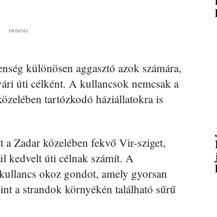
Hirdetés
lenség különösen aggasztó azok számára,
yári úti célként. A kullancsok nemcsak a
özelében tartózkodó háziállatokra is
et a Zadar közelében fekvő Vir-sziget,
l kedvelt úti célnak számít. A
akullancs okoz gondot, amely gyorsan
nt a strandok környékén található sűrű