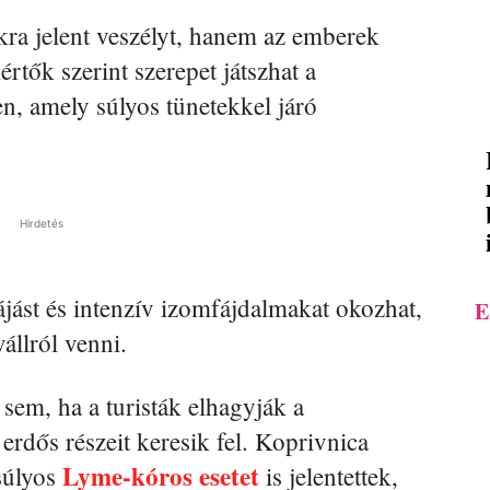
kra jelent veszélyt, hanem az emberek
értők szerint szerepet játszhat a
en, amely súlyos tünetekkel járó
Hirdetés
ájást és intenzív izomfájdalmakat okozhat,
E
állról venni.
em, ha a turisták elhagyják a
erdős részeit keresik fel. Koprivnica
Lyme-kóros esetet
súlyos
is jelentettek,