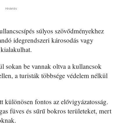
Hirdetés
kullancscsípés súlyos szövődményekhez
andó idegrendszeri károsodás vagy
 kialakulhat.
ül sokan be vannak oltva a kullancsok
 ellen, a turisták többsége védelem nélkül
att különösen fontos az elővigyázatosság.
as füves és sűrű bokros területeket, mert
oknak.