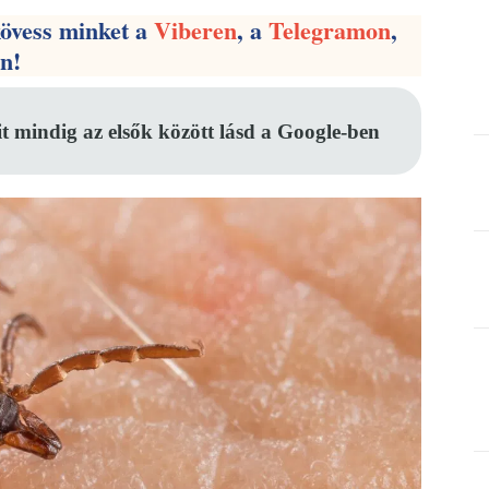
kövess minket a
Viberen
, a
Telegramon
,
en!
it mindig az elsők között lásd a Google-ben