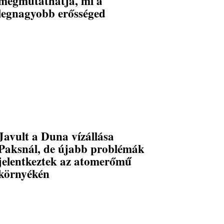
megmutathatja, mi a
legnagyobb erősséged
Javult a Duna vízállása
Paksnál, de újabb problémák
jelentkeztek az atomerőmű
környékén