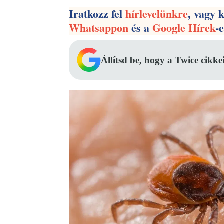
Iratkozz fel
hírlevelünkre
, vagy 
Whatsappon
és a
Google Hírek
-
Állítsd be, hogy a Twice cikke