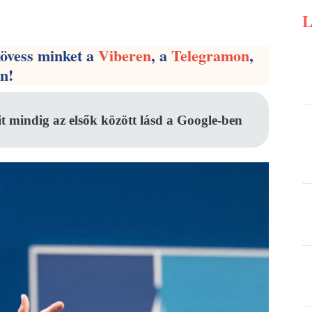
Pinterest
WhatsApp
Email
kövess minket a
Viberen
, a
Telegramon
,
en!
it mindig az elsők között lásd a Google-ben