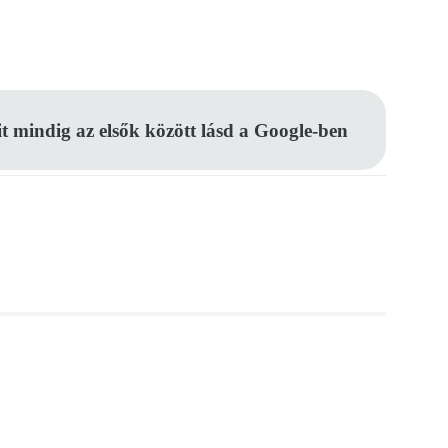
Pinterest
WhatsApp
Email
it mindig az elsők között lásd a Google-ben