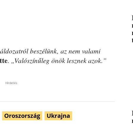
 áldozatról beszélünk, az nem valami
tte
„Valószínűleg önök lesznek azok.”
.
Hirdetés
Oroszország
Ukrajna