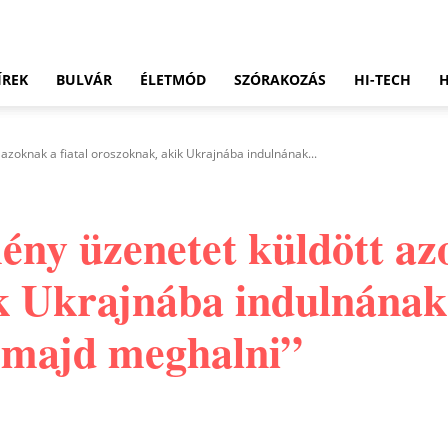
ÍREK
BULVÁR
ÉLETMÓD
SZÓRAKOZÁS
HI-TECH
azoknak a fiatal oroszoknak, akik Ukrajnába indulnának...
ny üzenetet küldött azo
k Ukrajnába indulnának
 majd meghalni”