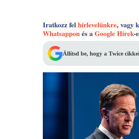
Facebook
Megosztás
Iratkozz fel
hírlevelünkre
, vagy 
Whatsappon
és a
Google Hírek
-
Állítsd be, hogy a Twice cikke