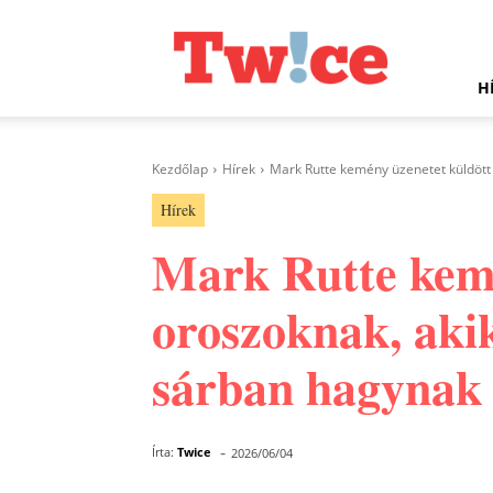
Twice.hu
H
Kezdőlap
Hírek
Mark Rutte kemény üzenetet küldött 
Hírek
Mark Rutte kemé
oroszoknak, aki
sárban hagynak
-
Írta:
Twice
2026/06/04