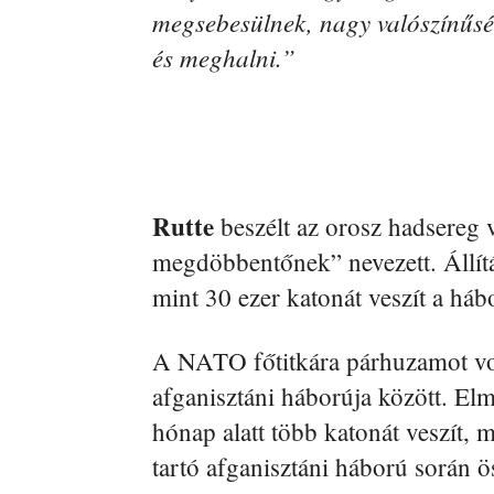
megsebesülnek, nagy valószínűsé
és meghalni.”
Rutte
beszélt az orosz hadsereg v
megdöbbentőnek” nevezett. Állít
mint 30 ezer katonát veszít a há
A NATO főtitkára párhuzamot vont
afganisztáni háborúja között. E
hónap alatt több katonát veszít, 
tartó afganisztáni háború során ös