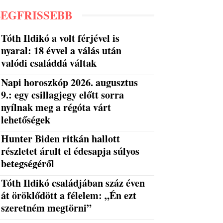
LEGFRISSEBB
Tóth Ildikó a volt férjével is
nyaral: 18 évvel a válás után
valódi családdá váltak
Napi horoszkóp 2026. augusztus
9.: egy csillagjegy előtt sorra
nyílnak meg a régóta várt
lehetőségek
Hunter Biden ritkán hallott
részletet árult el édesapja súlyos
betegségéről
Tóth Ildikó családjában száz éven
át öröklődött a félelem: „Én ezt
szeretném megtörni”