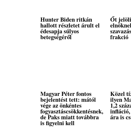
Hunter Biden ritkán
Őt jelöl
hallott részletet árult el
elnöknek
édesapja súlyos
szavazás
betegségéről
frakció
Magyar Péter fontos
Közel tí
bejelentést tett: mától
ilyen M
vége az önkéntes
1,2 száz
fogyasztáscsökkentésnek,
infláció
de Paks miatt továbbra
ára is c
is figyelni kell