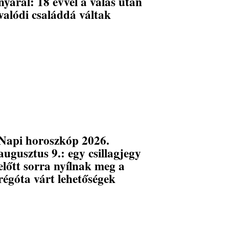
nyaral: 18 évvel a válás után
valódi családdá váltak
Napi horoszkóp 2026.
augusztus 9.: egy csillagjegy
előtt sorra nyílnak meg a
régóta várt lehetőségek