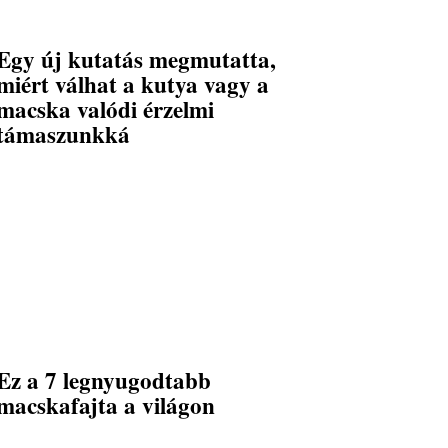
Egy új kutatás megmutatta,
miért válhat a kutya vagy a
macska valódi érzelmi
támaszunkká
Ez a 7 legnyugodtabb
macskafajta a világon