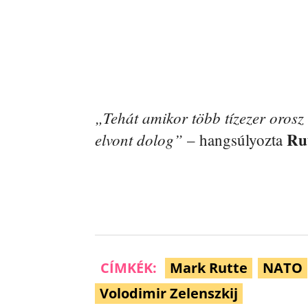
„Tehát amikor több tízezer orosz
Ru
elvont dolog”
– hangsúlyozta
CÍMKÉK:
Mark Rutte
NATO
Volodimir Zelenszkij