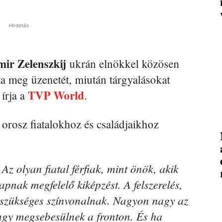
Hirdetés
mir
Zelenszkij
ukrán elnökkel közösen
zta meg üzenetét, miután tárgyalásokat
TVP World
 írja a
.
orosz fiatalokhoz és családjaikhoz
Az olyan fiatal férfiak, mint önök, akik
pnak megfelelő kiképzést. A felszerelés,
 szükséges színvonalnak. Nagyon nagy az
gy megsebesülnek a fronton. És ha