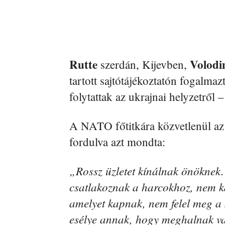
Rutte
Volodi
szerdán, Kijevben,
tartott sajtótájékoztatón fogalma
folytattak az ukrajnai helyzetről –
A NATO főtitkára közvetlenül az 
fordulva azt mondta:
„Rossz üzletet kínálnak önöknek. 
csatlakoznak a harcokhoz, nem ka
amelyet kapnak, nem felel meg a
esélye annak, hogy meghalnak va