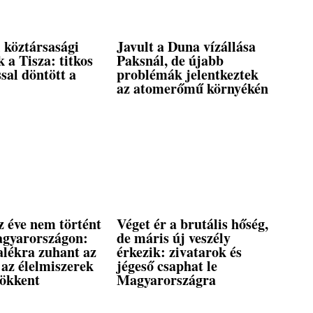
i köztársasági
Javult a Duna vízállása
 a Tisza: titkos
Paksnál, de újabb
sal döntött a
problémák jelentkeztek
az atomerőmű környékén
z éve nem történt
Véget ér a brutális hőség,
agyarországon:
de máris új veszély
alékra zuhant az
érkezik: zivatarok és
, az élelmiszerek
jégeső csaphat le
sökkent
Magyarországra