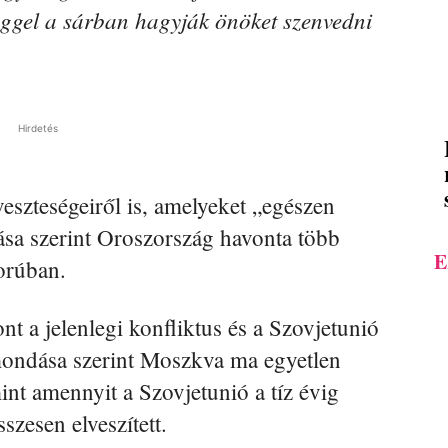
ggel a sárban hagyják önöket szenvedni
Hirdetés
eszteségeiről is, amelyeket „egészen
ása szerint Oroszország havonta több
E
borúban.
 a jelenlegi konfliktus és a Szovjetunió
lmondása szerint Moszkva ma egyetlen
mint amennyit a Szovjetunió a tíz évig
szesen elveszített.