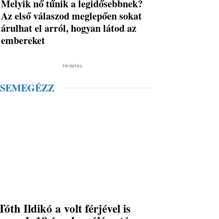
Melyik nő tűnik a legidősebbnek?
Az első válaszod meglepően sokat
árulhat el arról, hogyan látod az
embereket
Hirdetés
SEMEGÉZZ
Tóth Ildikó a volt férjével is