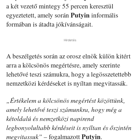
a két vezető mintegy 55 percen keresztül
Putyin
egyeztetett, amely során
informális
formában is átadta jókívánságait.
Hirdetés
A beszélgetés során az orosz elnök külön kitért
arra a kölcsönös megértésre, amely szerinte
lehetővé teszi számukra, hogy a legösszetettebb
nemzetközi kérdéseket is nyíltan megvitassák.
„Értékelem a kölcsönös megértést közöttünk,
amely lehetővé teszi számunkra, hogy még a
kétoldalú és nemzetközi napirend
legbonyolultabb kérdéseit is nyíltan és őszintén
Putyin
megvitassuk”
– fogalmazott
.