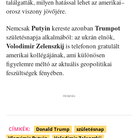
találgatták, milyen hatással lehet az amerikai–
orosz viszony jövőjére.
Putyin
Trumpot
Nemcsak
kereste azonban
születésnapja alkalmából: az ukrán elnök,
Volodimir Zelenszkij
is telefonon gratulált
amerikai kollégájának, ami különösen
figyelemre méltó az aktuális geopolitikai
feszültségek fényében.
Hirdetés
CÍMKÉK:
Donald Trump
születésnap
Vlagyimir Putyin
Volodimir Zelenszkij