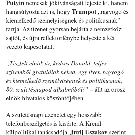
Putyin
nemcsak jókívánságait fejezte ki, hanem
Trumpot
hangsúlyozta azt is, hogy
„ragyogó és
kiemelkedő személyiségnek és politikusnak”
tartja. Az üzenet gyorsan bejárta a nemzetközi
sajtót, és újra reflektorfénybe helyezte a két
vezető kapcsolatát.
„Tisztelt elnök úr, kedves Donald, teljes
szívemből gratulálok neked, egy ilyen ragyogó
és kiemelkedő személyiségnek és politikusnak,
80. születésnapod alkalmából!”
– állt az orosz
elnök hivatalos köszöntőjében.
A születésnapi üzenetet egy hosszabb
telefonbeszélgetés is kísérte. A Kreml
Jurij Uszakov
külpolitikai tanácsadója,
szerint