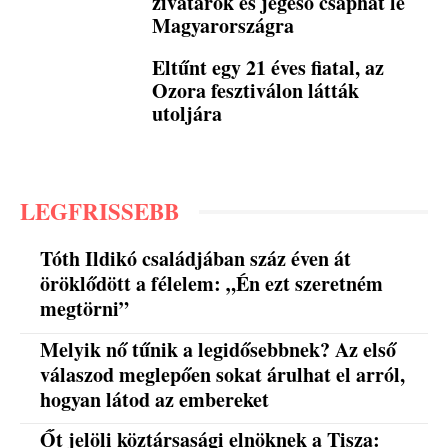
zivatarok és jégeső csaphat le
Magyarországra
Eltűnt egy 21 éves fiatal, az
Ozora fesztiválon látták
utoljára
LEGFRISSEBB
Tóth Ildikó családjában száz éven át
öröklődött a félelem: „Én ezt szeretném
megtörni”
Melyik nő tűnik a legidősebbnek? Az első
válaszod meglepően sokat árulhat el arról,
hogyan látod az embereket
Őt jelöli köztársasági elnöknek a Tisza: