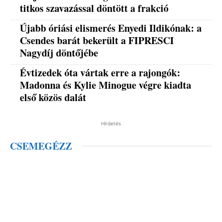
titkos szavazással döntött a frakció
Újabb óriási elismerés Enyedi Ildikónak: a
Csendes barát bekerült a FIPRESCI
Nagydíj döntőjébe
Évtizedek óta vártak erre a rajongók:
Madonna és Kylie Minogue végre kiadta
első közös dalát
Hirdetés
CSEMEGÉZZ