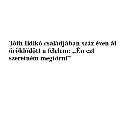
Tóth Ildikó családjában száz éven át
öröklődött a félelem: „Én ezt
szeretném megtörni”