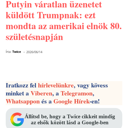
Putyin váratlan üzenetet
küldött Trumpnak: ezt
mondta az amerikai elnök 80.
születésnapján
-
Írta:
Twice
2026/06/14
Facebook
Pinterest
WhatsApp
Iratkozz fel
hírlevelünkre
, vagy kövess
minket a
Viberen
, a
Telegramon
,
Whatsappon
és a
Google Hírek
-en!
Állítsd be, hogy a Twice cikkeit mindig
az elsők között lásd a Google-ben