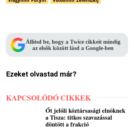
Facebook
Pinterest
WhatsApp
Állítsd be, hogy a Twice cikkeit mindig
az elsők között lásd a Google-ben
Ezeket olvastad már?
KAPCSOLÓDÓ CIKKEK
Őt jelöli köztársasági elnöknek
a Tisza: titkos szavazással
döntött a frakció