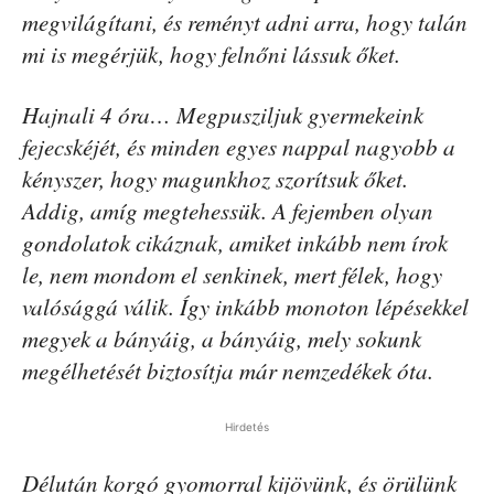
megvilágítani, és reményt adni arra, hogy talán
mi is megérjük, hogy felnőni lássuk őket.
Hajnali 4 óra… Megpusziljuk gyermekeink
fejecskéjét, és minden egyes nappal nagyobb a
kényszer, hogy magunkhoz szorítsuk őket.
Addig, amíg megtehessük. A fejemben olyan
gondolatok cikáznak, amiket inkább nem írok
le, nem mondom el senkinek, mert félek, hogy
valósággá válik. Így inkább monoton lépésekkel
megyek a bányáig, a bányáig, mely sokunk
megélhetését biztosítja már nemzedékek óta.
Hirdetés
Délután korgó gyomorral kijövünk, és örülünk