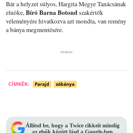
Bár a helyzet súlyos, Hargita Megye Tanácsának
Bíró Barna Botond
elnöke,
szakértők
véleményére hivatkozva azt mondta, van remény
a bánya megmentésére.
Hirdetés
CÍMKÉK:
Parajd
sóbánya
Facebook
Pinterest
WhatsApp
Állítsd be, hogy a Twice cikkeit mindig
az elsők között lásd a Google-ben