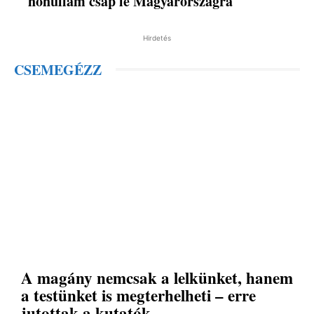
hőhullám csap le Magyarországra
Hirdetés
CSEMEGÉZZ
A magány nemcsak a lelkünket, hanem
a testünket is megterhelheti – erre
jutottak a kutatók