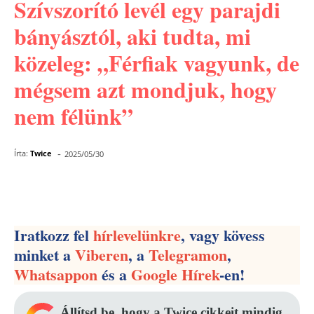
Szívszorító levél egy parajdi
bányásztól, aki tudta, mi
közeleg: „Férfiak vagyunk, de
mégsem azt mondjuk, hogy
nem félünk”
-
Írta:
Twice
2025/05/30
Facebook
Pinterest
WhatsApp
Iratkozz fel
hírlevelünkre
, vagy kövess
minket a
Viberen
, a
Telegramon
,
Whatsappon
és a
Google Hírek
-en!
Állítsd be, hogy a Twice cikkeit mindig