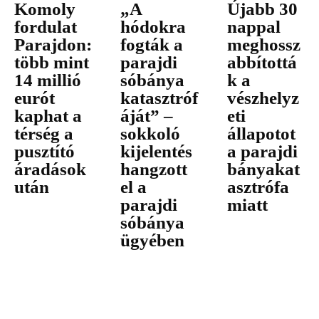
Komoly
„A
Újabb 30
fordulat
hódokra
nappal
Parajdon:
fogták a
meghossz
több mint
parajdi
abbítottá
14 millió
sóbánya
k a
eurót
katasztróf
vészhelyz
kaphat a
áját” –
eti
térség a
sokkoló
állapotot
pusztító
kijelentés
a parajdi
áradások
hangzott
bányakat
után
el a
asztrófa
parajdi
miatt
sóbánya
ügyében