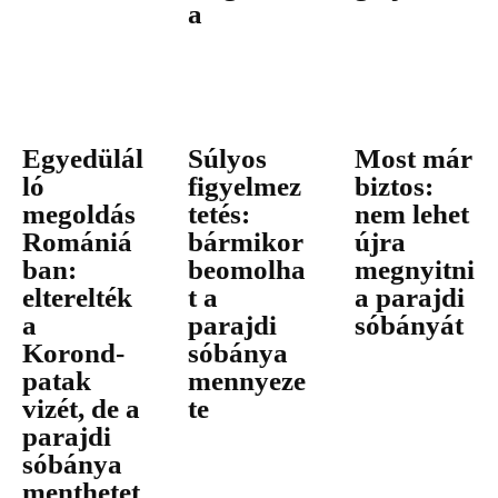
a
Egyedülál
Súlyos
Most már
ló
figyelmez
biztos:
megoldás
tetés:
nem lehet
Romániá
bármikor
újra
ban:
beomolha
megnyitni
elterelték
t a
a parajdi
a
parajdi
sóbányát
Korond-
sóbánya
patak
mennyeze
vizét, de a
te
parajdi
sóbánya
menthetet