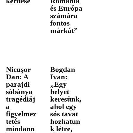
kérdése
Románia
és Európa
számára
fontos
márkát”
Nicușor
Bogdan
Dan: A
Ivan:
parajdi
„Egy
sóbánya
helyet
tragédiáj
keresünk,
a
ahol egy
figyelmez
sós tavat
tetés
hozhatun
mindann
k létre,