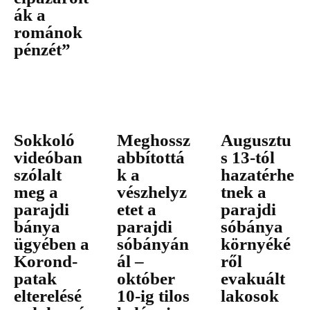
ák a
románok
pénzét”
Sokkoló
Meghossz
Augusztu
videóban
abbítottá
s 13-tól
szólalt
k a
hazatérhe
meg a
vészhelyz
tnek a
parajdi
etet a
parajdi
bánya
parajdi
sóbánya
ügyében a
sóbányán
környéké
Korond-
ál –
ről
patak
október
evakuált
elterelésé
10-ig tilos
lakosok