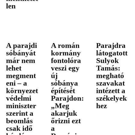
len
A parajdi
A román
Parajdra
sóbányát
kormány
látogatott
már nem
fontolóra
Sulyok
lehet
veszi egy
Tamás:
megment
új
megható
eni – a
sóbánya
szavakat
környezet
építését
intézett a
védelmi
Parajdon:
székelyek
miniszter
„Meg
hez
szerint a
akarjuk
beomlás
őrizni ezt
csak idő
a