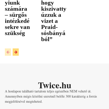
yiunk
hogy
számára
kiszivatty
– sürgős
úzzuk a
intézkedé
vizet a
sekre van
Praid-
szükség
sósbányá
ból”
Twice.hu
A honlapon található tartalom teljes egészében NEM vehető át.
Amennyiben mégis közölni szeretnél belőle 300 karakterig a forrás
megjelölésével megteheted.