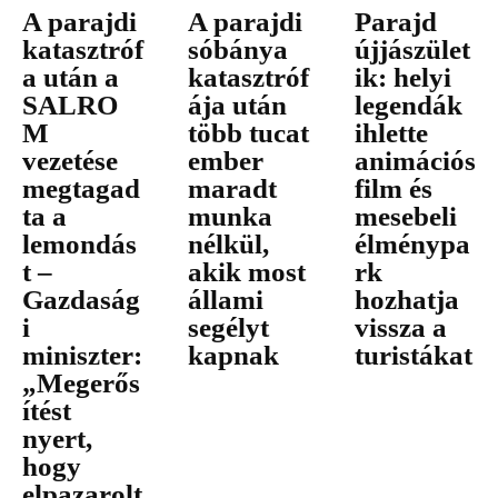
A parajdi
A parajdi
Parajd
katasztróf
sóbánya
újjászület
a után a
katasztróf
ik: helyi
SALRO
ája után
legendák
M
több tucat
ihlette
vezetése
ember
animációs
megtagad
maradt
film és
ta a
munka
mesebeli
lemondás
nélkül,
élménypa
t –
akik most
rk
Gazdaság
állami
hozhatja
i
segélyt
vissza a
miniszter:
kapnak
turistákat
„Megerős
ítést
nyert,
hogy
elpazarolt