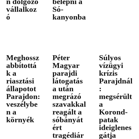
n dolgozó
belépni a
vállalkoz
Só-
ó
kanyonba
Meghossz
Péter
Súlyos
abbítottá
Magyar
vízügyi
k a
parajdi
krízis
riasztási
látogatás
Parajdnál
állapotot
a után
:
Parajdon:
megrázó
megsérült
veszélybe
szavakkal
a
n a
reagált a
Korond-
környék
sóbányát
patak
ért
ideiglenes
tragédiár
gátja