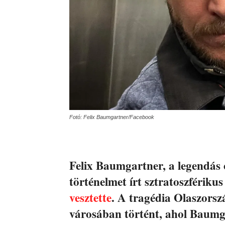
Fotó: Felix Baumgartner/Facebook
Felix Baumgartner, a legendás 
történelmet írt sztratoszfériku
vesztette
. A tragédia Olaszorsz
városában történt, ahol Baumga