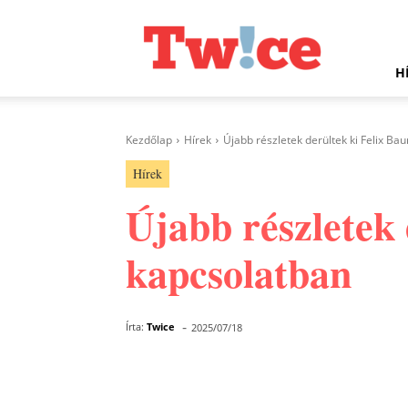
Twice.hu
H
Kezdőlap
Hírek
Újabb részletek derültek ki Felix B
Hírek
Újabb részletek 
kapcsolatban
-
Írta:
Twice
2025/07/18
Facebook
Megosztás