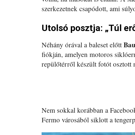
szerkezetnek csapódott, ami súlyos
Utolsó posztja: „Túl er
Bau
Néhány órával a baleset előtt
fiókján, amelyen motoros siklóer
repülőtérről készült fotót osztott 
Nem sokkal korábban a Facebooko
Fermo városából siklott a tengerpa