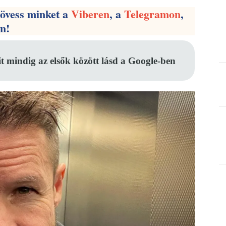
kövess minket a
Viberen
, a
Telegramon
,
en!
it mindig az elsők között lásd a Google-ben