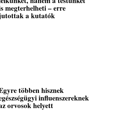
lelkünket, hanem a testünket
is megterhelheti – erre
jutottak a kutatók
Egyre többen hisznek
egészségügyi influenszereknek
az orvosok helyett