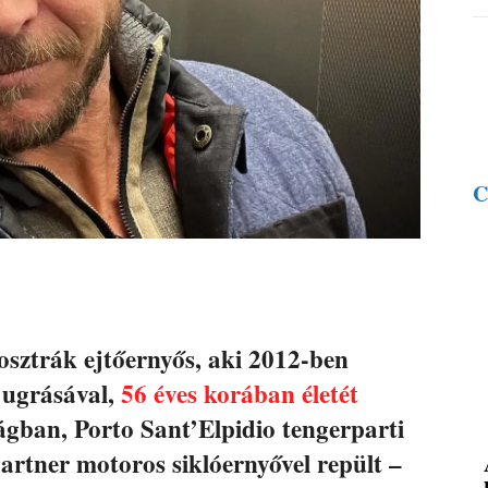
C
osztrák ejtőernyős, aki 2012-ben
s ugrásával,
56 éves korában életét
ágban, Porto Sant’Elpidio tengerparti
rtner motoros siklóernyővel repült –