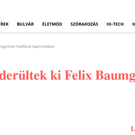
ÍREK
BULVÁR
ÉLETMÓD
SZÓRAKOZÁS
HI-TECH
aumgartner halálával kapcsolatban
derültek ki Felix Baumg
Pinterest
WhatsApp
Email