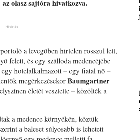
d
az olasz sajtóra hivatkozva.
Hirdetés
rtoló a levegőben hirtelen rosszul lett,
rnyő felett, és egy szálloda medencéjébe
egy hotelalkalmazott – egy fiatal nő –
Baumgartner
 mentők megérkezésekor
lyszínen életét vesztette – közölték a
odtak a medence környékén, köztük
rint a baleset súlyosabb is lehetett
iklóernyő egy medence melletti fa