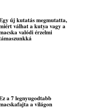
Egy új kutatás megmutatta,
miért válhat a kutya vagy a
macska valódi érzelmi
támaszunkká
Ez a 7 legnyugodtabb
macskafajta a világon