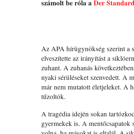
számolt be róla a
Der Standar
Az APA hírügynökség szerint a spo
elveszítette az irányítást a siklóe
zuhant. A zuhanás következtében 
nyaki sérüléseket szenvedett. A
már nem mutatott életjeleket. A he
tűzoltók.
A tragédia idején sokan tartózk
gyermekek is. A mentőcsapatok sze
volna, ha másokat is eltalál. A s