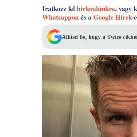
Iratkozz fel
hírlevelünkre
, vagy 
Whatsappon
és a
Google Hírek
-
Állítsd be, hogy a Twice cikke