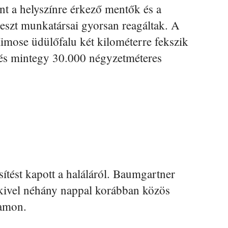
nt a helyszínre érkező mentők és a
reszt munkatársai gyorsan reagáltak. A
Mimose üdülőfalu két kilométerre fekszik
 és mintegy 30.000 négyzetméteres
sítést kapott a haláláról. Baumgartner
akivel néhány nappal korábban közös
ramon.