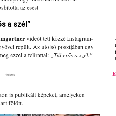
bította az esést.
ős a szél”
mgartner
videót tett közzé Instagram-
nyővel repült. Az utolsó posztjában egy
„Túl erős a szél.”
meg ezzel a felirattal:
E
Hirdetés
n is publikált képeket, amelyeken
rt fölött.