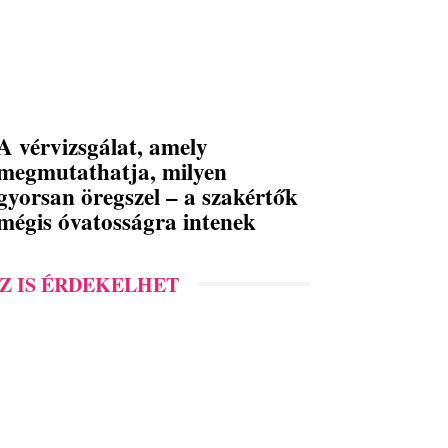
A vérvizsgálat, amely
megmutathatja, milyen
gyorsan öregszel – a szakértők
mégis óvatosságra intenek
Z IS ÉRDEKELHET