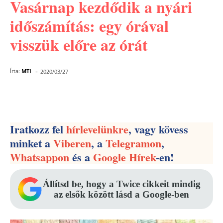
Vasárnap kezdődik a nyári
időszámítás: egy órával
visszük előre az órát
-
Írta:
MTI
2020/03/27
Facebook
Pinterest
WhatsApp
Iratkozz fel
hírlevelünkre
, vagy kövess
minket a
Viberen
, a
Telegramon
,
Whatsappon
és a
Google Hírek
-en!
Állítsd be, hogy a Twice cikkeit mindig
az elsők között lásd a Google-ben