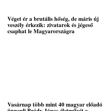
Véget ér a brutális hőség, de máris új
veszély érkezik: zivatarok és jégeső
csaphat le Magyarországra
Vasárnap több mint 40 magyar előadó
ünnepli Bródy János életművét a