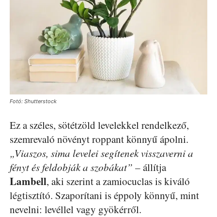
Fotó: Shutterstock
Ez a széles, sötétzöld levelekkel rendelkező,
szemrevaló növényt roppant könnyű ápolni.
„Viaszos, sima levelei segítenek visszaverni a
fényt és feldobják a szobákat”
– állítja
Lambell
, aki szerint a zamiocuclas is kiváló
légtisztító. Szaporítani is éppoly könnyű, mint
nevelni: levéllel vagy gyökérről.