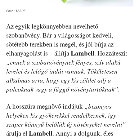
Fotó: 123RF
Az egyik legkönnyebben nevelhető
szobanövény. Bár a világosságot kedveli,
sötétebb terekben is megél, és jól bírja az
Lambell
elhanyagolást is – állítja
. Hozzáteszi:
„ennek a szobanövénynek fényes, szív alakú
levelei és lelógó indái vannak. Tökéletesen
alkalmas arra, hogy egy kis zöldet adj a
polcoknak vagy a függő növénytartóknak”.
A hosszúra megnövő indájuk
„bizonyos
helyeken kis gyökerekkel rendelkeznek, így
szuper könnyű belőlük új növényeket nevelni”
–
Lambell
árulja el
. Annyi a dolgunk, éles