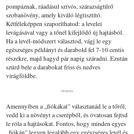
pompáznak, ráadásul szívós, szárazságtűrő
szobanövény, amely kiváló légtisztító.
Kétféleképpen szaporíthatod: a levelei
levágásával vagy a tőnél kifejlődő új hajtásból.
Ha a levél-módszert választod, vágj le egy
egészséges példányt és darabold fel 7-10 centis
részekre, majd hagyd pár napig száradni. Ezután
szúrd bele a darabokat friss és nedves
virágföldbe.
Hirdetés
Amennyiben a „fiókákat” választanád le a tőről,
vedd ki a növényt a cserépből, és óvatosan fejtsd
le róla a hajtásokat. Fontos, hogy minden egyes
„fiókán” legyen legalább egy egészséges levél és