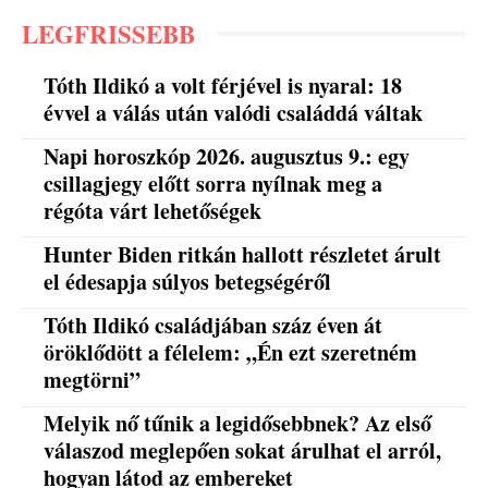
LEGFRISSEBB
Tóth Ildikó a volt férjével is nyaral: 18
évvel a válás után valódi családdá váltak
Napi horoszkóp 2026. augusztus 9.: egy
csillagjegy előtt sorra nyílnak meg a
régóta várt lehetőségek
Hunter Biden ritkán hallott részletet árult
el édesapja súlyos betegségéről
Tóth Ildikó családjában száz éven át
öröklődött a félelem: „Én ezt szeretném
megtörni”
Melyik nő tűnik a legidősebbnek? Az első
válaszod meglepően sokat árulhat el arról,
hogyan látod az embereket