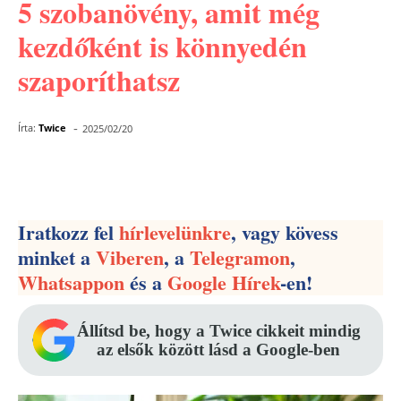
5 szobanövény, amit még
kezdőként is könnyedén
szaporíthatsz
-
Írta:
Twice
2025/02/20
Facebook
Pinterest
WhatsApp
Iratkozz fel
hírlevelünkre
, vagy kövess
minket a
Viberen
, a
Telegramon
,
Whatsappon
és a
Google Hírek
-en!
Állítsd be, hogy a Twice cikkeit mindig
az elsők között lásd a Google-ben