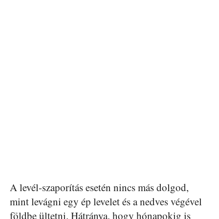
A levél-szaporítás esetén nincs más dolgod,
mint levágni egy ép levelet és a nedves végével
földbe ültetni. Hátránya, hogy hónapokig is