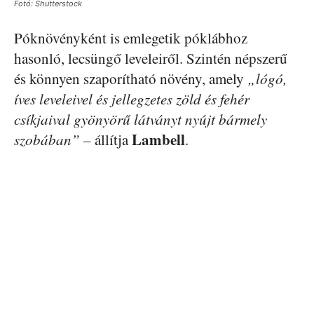
Fotó: Shutterstock
Póknövényként is emlegetik póklábhoz
hasonló, lecsüngő leveleiről. Szintén népszerű
és könnyen szaporítható növény, amely
„lógó,
íves leveleivel és jellegzetes zöld és fehér
csíkjaival gyönyörű látványt nyújt bármely
Lambell
szobában”
– állítja
.