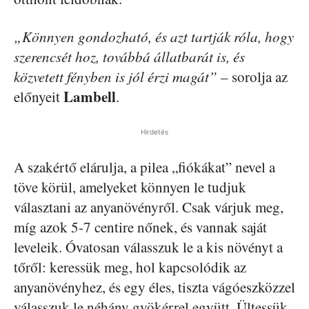
„Könnyen gondozható, és azt tartják róla, hogy
szerencsét hoz, továbbá állatbarát is, és
közvetett fényben is jól érzi magát”
– sorolja az
Lambell
előnyeit
.
Hirdetés
A szakértő elárulja, a pilea „fiókákat” nevel a
töve körül, amelyeket könnyen le tudjuk
választani az anyanövényről. Csak várjuk meg,
míg azok 5-7 centire nőnek, és vannak saját
leveleik. Óvatosan válasszuk le a kis növényt a
tőről: keressük meg, hol kapcsolódik az
anyanövényhez, és egy éles, tiszta vágóeszközzel
válasszuk le néhány gyökérrel együtt. Ültessük