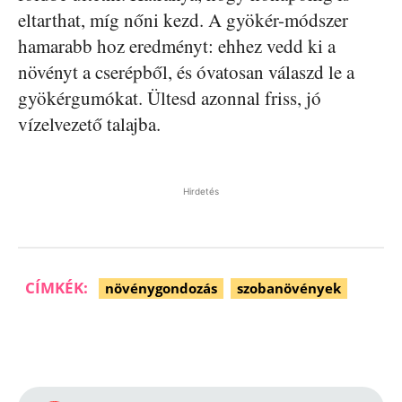
eltarthat, míg nőni kezd. A gyökér-módszer
hamarabb hoz eredményt: ehhez vedd ki a
növényt a cserépből, és óvatosan válaszd le a
gyökérgumókat. Ültesd azonnal friss, jó
vízelvezető talajba.
Hirdetés
CÍMKÉK:
növénygondozás
szobanövények
Facebook
Pinterest
WhatsApp