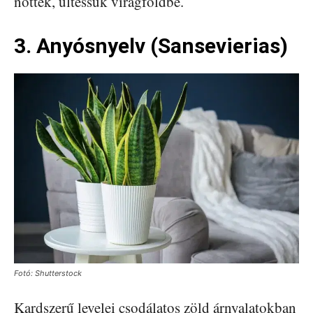
nőttek, ültessük virágföldbe.
3. Anyósnyelv (Sansevierias)
Fotó: Shutterstock
Kardszerű levelei csodálatos zöld árnyalatokban