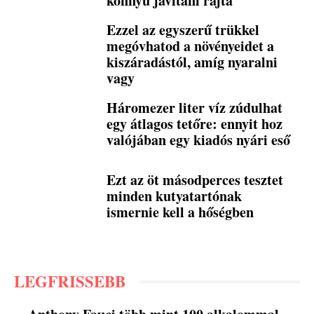
könnyű javítani rajta
Ezzel az egyszerű trükkel
megóvhatod a növényeidet a
kiszáradástól, amíg nyaralni
vagy
Háromezer liter víz zúdulhat
egy átlagos tetőre: ennyit hoz
valójában egy kiadós nyári eső
Ezt az öt másodperces tesztet
minden kutyatartónak
ismernie kell a hőségben
LEGFRISSEBB