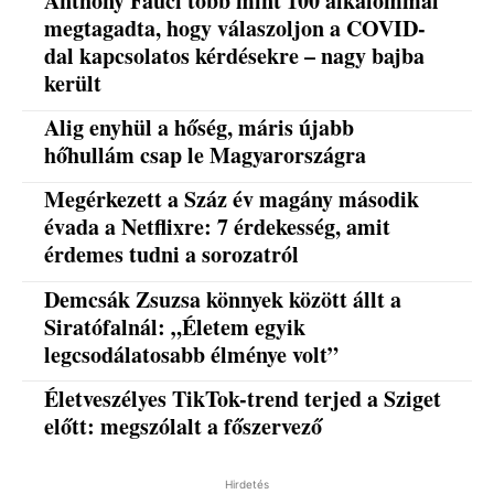
Anthony Fauci több mint 100 alkalommal
megtagadta, hogy válaszoljon a COVID-
dal kapcsolatos kérdésekre – nagy bajba
került
Alig enyhül a hőség, máris újabb
hőhullám csap le Magyarországra
Megérkezett a Száz év magány második
évada a Netflixre: 7 érdekesség, amit
érdemes tudni a sorozatról
Demcsák Zsuzsa könnyek között állt a
Siratófalnál: „Életem egyik
legcsodálatosabb élménye volt”
Életveszélyes TikTok-trend terjed a Sziget
előtt: megszólalt a főszervező
Hirdetés