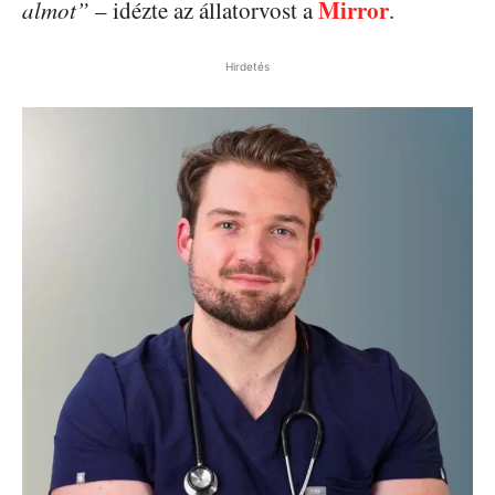
Mirror
almot”
– idézte az állatorvost a
.
Hirdetés