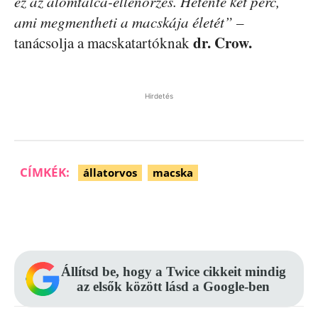
ez az alomtálca-ellenőrzés. Hetente két perc,
ami megmentheti a macskája életét” –
dr. Crow.
tanácsolja a macskatartóknak
Hirdetés
CÍMKÉK:
állatorvos
macska
Facebook
Pinterest
WhatsApp
Állítsd be, hogy a Twice cikkeit mindig
az elsők között lásd a Google-ben