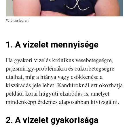
Fotó: Instagram
1. A vizelet mennyisége
Ha gyakori vizelés krónikus vesebetegségre,
pajzsmirigy-problémákra és cukorbetegségre
utalhat, míg a hiánya vagy csökkenése a
kiszáradás jele lehet. Kandúroknál ezt okozhatja
például korai húgyúti elzáródás is, amelyet
mindenképp érdemes alaposabban kivizsgálni.
2. A vizelet gyakorisága