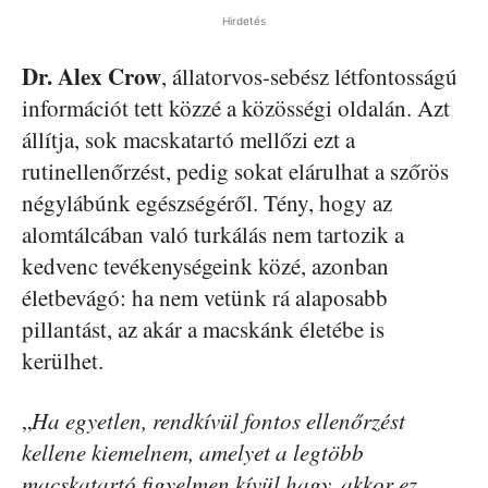
Hirdetés
Dr. Alex Crow
, állatorvos-sebész létfontosságú
információt tett közzé a közösségi oldalán. Azt
állítja, sok macskatartó mellőzi ezt a
rutinellenőrzést, pedig sokat elárulhat a szőrös
négylábúnk egészségéről. Tény, hogy az
alomtálcában való turkálás nem tartozik a
kedvenc tevékenységeink közé, azonban
életbevágó: ha nem vetünk rá alaposabb
pillantást, az akár a macskánk életébe is
kerülhet.
„
Ha egyetlen, rendkívül fontos ellenőrzést
kellene kiemelnem, amelyet a legtöbb
macskatartó figyelmen kívül hagy, akkor ez