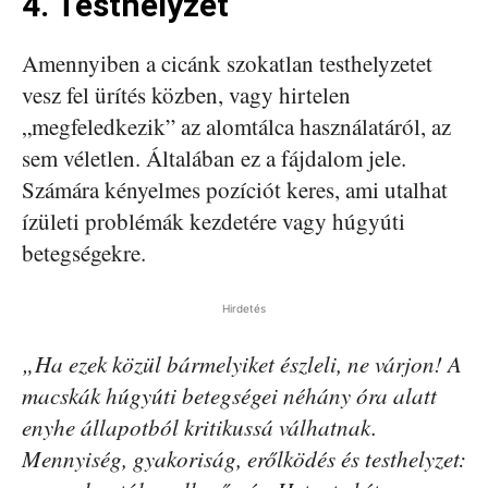
4. Testhelyzet
Amennyiben a cicánk szokatlan testhelyzetet
vesz fel ürítés közben, vagy hirtelen
„megfeledkezik” az alomtálca használatáról, az
sem véletlen. Általában ez a fájdalom jele.
Számára kényelmes pozíciót keres, ami utalhat
ízületi problémák kezdetére vagy húgyúti
betegségekre.
Hirdetés
„Ha ezek közül bármelyiket észleli, ne várjon! A
macskák húgyúti betegségei néhány óra alatt
enyhe állapotból kritikussá válhatnak.
Mennyiség, gyakoriság, erőlködés és testhelyzet: