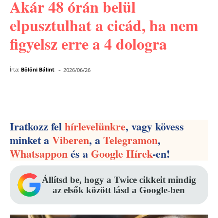
Akár 48 órán belül
elpusztulhat a cicád, ha nem
figyelsz erre a 4 dologra
-
Írta:
Bölöni Bálint
2026/06/26
Facebook
Pinterest
WhatsApp
Iratkozz fel
hírlevelünkre
, vagy kövess
minket a
Viberen
, a
Telegramon
,
Whatsappon
és a
Google Hírek
-en!
Állítsd be, hogy a Twice cikkeit mindig
az elsők között lásd a Google-ben