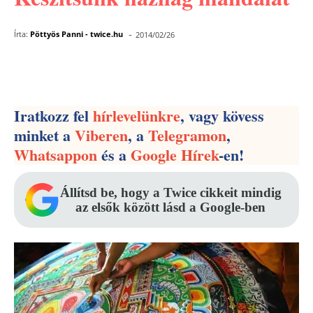
-
Írta:
Pöttyös Panni - twice.hu
2014/02/26
Facebook
Pinterest
WhatsApp
Iratkozz fel
hírlevelünkre
, vagy kövess
minket a
Viberen
, a
Telegramon
,
Whatsappon
és a
Google Hírek
-en!
Állítsd be, hogy a Twice cikkeit mindig
az elsők között lásd a Google-ben