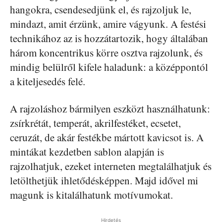
hangokra, csendesedjünk el, és rajzoljuk le,
mindazt, amit érzünk, amire vágyunk. A festési
technikához az is hozzátartozik, hogy általában
három koncentrikus körre osztva rajzolunk, és
mindig belülről kifele haladunk: a középpontól
a kiteljesedés felé.
A rajzoláshoz bármilyen eszközt használhatunk:
zsírkrétát, temperát, akrilfestéket, ecsetet,
ceruzát, de akár festékbe mártott kavicsot is. A
mintákat kezdetben sablon alapján is
rajzolhatjuk, ezeket interneten megtalálhatjuk és
letölthetjük ihletődésképpen. Majd idővel mi
magunk is kitalálhatunk motívumokat.
Hirdetés