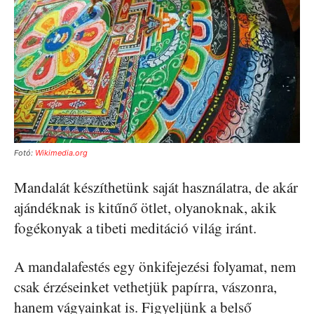
Fotó:
Wikimedia.org
Mandalát készíthetünk saját használatra, de akár
ajándéknak is kitűnő ötlet, olyanoknak, akik
fogékonyak a tibeti meditáció világ iránt.
A mandalafestés egy önkifejezési folyamat, nem
csak érzéseinket vethetjük papírra, vászonra,
hanem vágyainkat is. Figyeljünk a belső