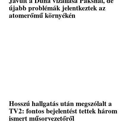
Javult a Duna vízállása Paksnál, de
újabb problémák jelentkeztek az
atomerőmű környékén
Hosszú hallgatás után megszólalt a
TV2: fontos bejelentést tettek három
ismert műsorvezetőről