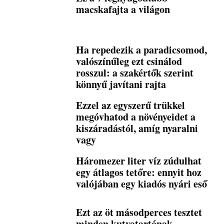
macskafajta a világon
Ha repedezik a paradicsomod,
valószínűleg ezt csinálod
rosszul: a szakértők szerint
könnyű javítani rajta
Ezzel az egyszerű trükkel
megóvhatod a növényeidet a
kiszáradástól, amíg nyaralni
vagy
Háromezer liter víz zúdulhat
egy átlagos tetőre: ennyit hoz
valójában egy kiadós nyári eső
Ezt az öt másodperces tesztet
minden kutyatartónak