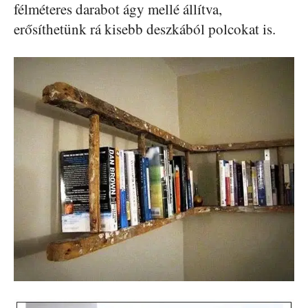
félméteres darabot ágy mellé állítva,
erősíthetünk rá kisebb deszkából polcokat is.