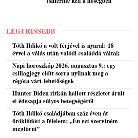
ismernie kell a hőségben
LEGFRISSEBB
Tóth Ildikó a volt férjével is nyaral: 18
évvel a válás után valódi családdá váltak
Napi horoszkóp 2026. augusztus 9.: egy
csillagjegy előtt sorra nyílnak meg a
régóta várt lehetőségek
Hunter Biden ritkán hallott részletet árult
el édesapja súlyos betegségéről
Tóth Ildikó családjában száz éven át
öröklődött a félelem: „Én ezt szeretném
megtörni”