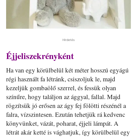
Hirdetés
Éjjeliszekrényként
Ha van egy körülbelül két méter hosszú egyágú
régi használt fa létránk, csiszoljuk le, majd
kezeljük gombaölő szerrel, és fessük olyan
színűre, hogy találjon az ággyal, fallal. Majd
rögzítsük jó erősen az ágy fej fölötti részénél a
falra, vízszintesen. Ezután tehetjük rá kedvenc
könyvünket, vázát, poharat, éjjeli lámpát. A
létrát akár ketté is vághatjuk, így körülbelül egy