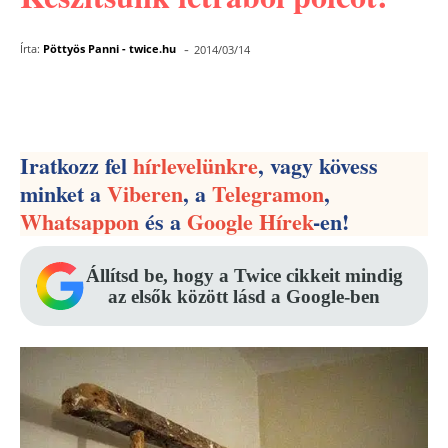
-
Írta:
Pöttyös Panni - twice.hu
2014/03/14
Facebook
Pinterest
WhatsApp
Iratkozz fel
hírlevelünkre
, vagy kövess
minket a
Viberen
, a
Telegramon
,
Whatsappon
és a
Google Hírek
-en!
Állítsd be, hogy a Twice cikkeit mindig
az elsők között lásd a Google-ben