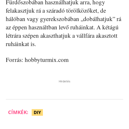
Fürdőszobában használhatjuk arra, hogy
felakasztjuk rá a száradó törölközőket, de
hálóban vagy gyerekszobában „dobálhatjuk” rá
az éppen használtban levő ruháinkat. A kétágú
létrára szépen akaszthatjuk a vállfára akasztott
ruháinkat is.
Forrás: hobbyturmix.com
Hirdetés
CÍMKÉK:
DIY