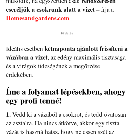
rendszeresen
működik, ha egyszerűen csak
cseréljük a csokrunk alatt a vizet
– írja a
Homesandgardens.com
.
Hirdetés
kétnaponta ajánlott frissíteni a
Ideális esetben
vázában a vizet
, az edény maximális tisztasága
és a virágok üdeségének a megőrzése
érdekében.
Íme a folyamat lépésekben, ahogy
egy profi tenné!
1.
Vedd ki a vázából a csokrot, és tedd óvatosan
az asztalra. Ha nincs átkötve, akkor egy tiszta
vázát is használhatsz, hogy ne essen szét az