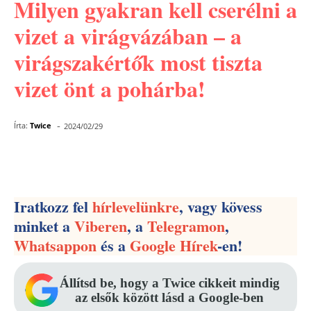
Milyen gyakran kell cserélni a
vizet a virágvázában – a
virágszakértők most tiszta
vizet önt a pohárba!
-
Írta:
Twice
2024/02/29
Facebook
Pinterest
WhatsApp
Iratkozz fel
hírlevelünkre
, vagy kövess
minket a
Viberen
, a
Telegramon
,
Whatsappon
és a
Google Hírek
-en!
Állítsd be, hogy a Twice cikkeit mindig
az elsők között lásd a Google-ben