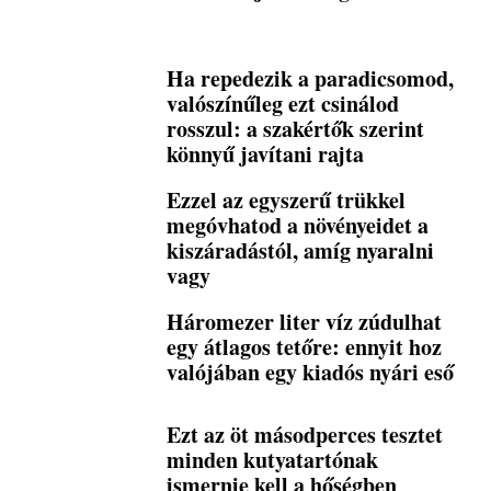
Ha repedezik a paradicsomod,
valószínűleg ezt csinálod
rosszul: a szakértők szerint
könnyű javítani rajta
Ezzel az egyszerű trükkel
megóvhatod a növényeidet a
kiszáradástól, amíg nyaralni
vagy
Háromezer liter víz zúdulhat
egy átlagos tetőre: ennyit hoz
valójában egy kiadós nyári eső
Ezt az öt másodperces tesztet
minden kutyatartónak
ismernie kell a hőségben