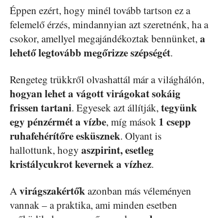
Éppen ezért, hogy minél tovább tartson ez a
felemelő érzés, mindannyian azt szeretnénk, ha a
a
csokor, amellyel megajándékoztak bennünket,
lehető legtovább megőrizze szépségét
.
Rengeteg trükkről olvashattál már a világhálón,
hogyan lehet a vágott virágokat sokáig
frissen tartani
tegyünk
. Egyesek azt állítják,
egy pénzérmét a vízbe
1 csepp
, míg mások
ruhafehérítőre esküsznek
. Olyant is
aszpirint, esetleg
hallottunk, hogy
kristálycukrot kevernek a vízhez
.
virágszakértők
A
azonban más véleményen
vannak – a praktika, ami minden esetben