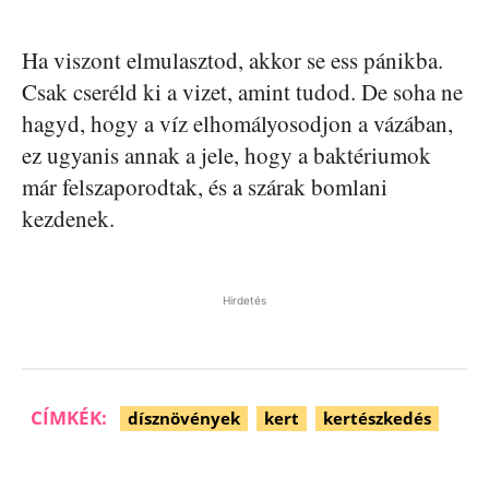
Ha viszont elmulasztod, akkor se ess pánikba.
Csak cseréld ki a vizet, amint tudod. De soha ne
hagyd, hogy a víz elhomályosodjon a vázában,
ez ugyanis annak a jele, hogy a baktériumok
már felszaporodtak, és a szárak bomlani
kezdenek.
Hirdetés
CÍMKÉK:
dísznövények
kert
kertészkedés
Facebook
Pinterest
WhatsApp