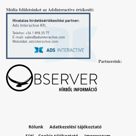
Média felületeinket az AdsInteractive értékesíti:
Partnereink:
Rólunk
Adatkezelési tájékoztató
Süti – Cookie tájékoztató
Impresszum