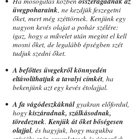
Ha mosogatás közben
összeragadnak az
üvegpoharaink
, ne kezdjük feszegetni
őket, mert még széttörnek. Kenjünk egy
nagyon kevés olajat a pohár szélére:
igaz, hogy a művelet után megint el kell
mosni őket, de legalább épségben szét
tudjuk szedni őket.
A befőttes üvegekről könnyedén
eltávolíthatjuk a tavalyi címkét
, ha
bekenjünk azt egy kevés étolajjal.
A fa vágódeszkáknál
gyakran előfordul,
hogy
kiszáradnak, szálkásodnak,
töredeznek
.
Kenjük át őket bőségesen
olajjal
, és hagyjuk, hogy magukba
szívják: szép egyenletesek és újszerűek