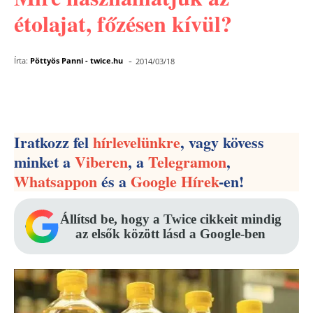
étolajat, főzésen kívül?
-
Írta:
Pöttyös Panni - twice.hu
2014/03/18
Facebook
Pinterest
WhatsApp
Iratkozz fel
hírlevelünkre
, vagy kövess
minket a
Viberen
, a
Telegramon
,
Whatsappon
és a
Google Hírek
-en!
Állítsd be, hogy a Twice cikkeit mindig
az elsők között lásd a Google-ben