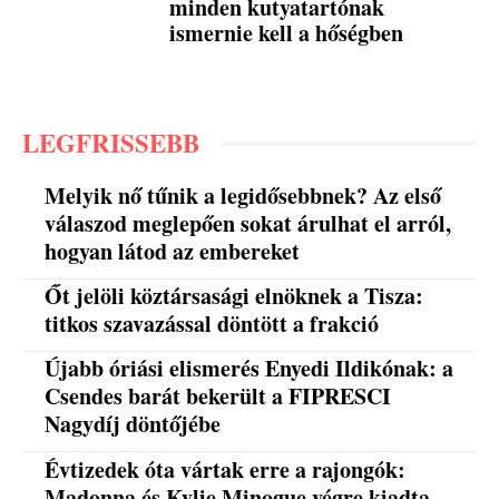
minden kutyatartónak
ismernie kell a hőségben
LEGFRISSEBB
Melyik nő tűnik a legidősebbnek? Az első
válaszod meglepően sokat árulhat el arról,
hogyan látod az embereket
Őt jelöli köztársasági elnöknek a Tisza:
titkos szavazással döntött a frakció
Újabb óriási elismerés Enyedi Ildikónak: a
Csendes barát bekerült a FIPRESCI
Nagydíj döntőjébe
Évtizedek óta vártak erre a rajongók:
Madonna és Kylie Minogue végre kiadta