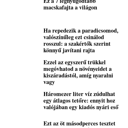
Ez a 7 legnyugodtabb
macskafajta a világon
Ha repedezik a paradicsomod,
valószínűleg ezt csinálod
rosszul: a szakértők szerint
könnyű javítani rajta
Ezzel az egyszerű trükkel
megóvhatod a növényeidet a
kiszáradástól, amíg nyaralni
vagy
Háromezer liter víz zúdulhat
egy átlagos tetőre: ennyit hoz
valójában egy kiadós nyári eső
Ezt az öt másodperces tesztet