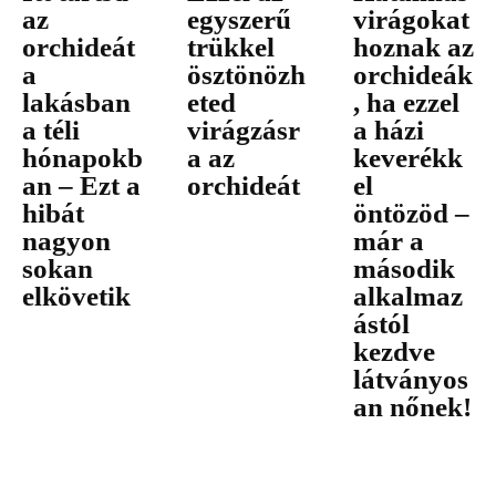
az
egyszerű
virágokat
orchideát
trükkel
hoznak az
a
ösztönözh
orchideák
lakásban
eted
, ha ezzel
a téli
virágzásr
a házi
hónapokb
a az
keverékk
an – Ezt a
orchideát
el
hibát
öntözöd –
nagyon
már a
sokan
második
elkövetik
alkalmaz
ástól
kezdve
látványos
an nőnek!