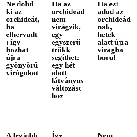
Ne dobd
Ha az
Ha ezt
ki az
orchideád
adod az
orchideát,
nem
orchideád
ha
virágzik,
nak,
elhervadt
egy
hetek
: így
egyszerű
alatt újra
hozhat
trükk
virágba
újra
segíthet:
borul
gyönyörű
egy hét
virágokat
alatt
látványos
változást
hoz
A legjobb
Így
Nem