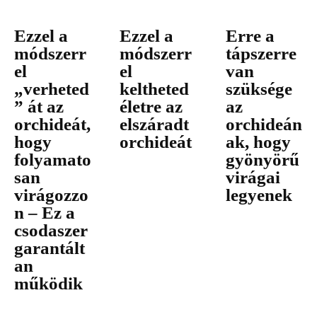
Ezzel a
Ezzel a
Erre a
módszerr
módszerr
tápszerre
el
el
van
„verheted
keltheted
szüksége
” át az
életre az
az
orchideát,
elszáradt
orchideán
hogy
orchideát
ak, hogy
folyamato
gyönyörű
san
virágai
virágozzo
legyenek
n – Ez a
csodaszer
garantált
an
működik