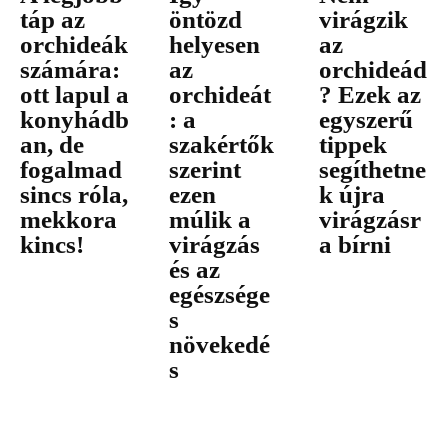
táp az
öntözd
virágzik
orchideák
helyesen
az
számára:
az
orchideád
ott lapul a
orchideát
? Ezek az
konyhádb
: a
egyszerű
an, de
szakértők
tippek
fogalmad
szerint
segíthetne
sincs róla,
ezen
k újra
mekkora
múlik a
virágzásr
kincs!
virágzás
a bírni
és az
egészsége
s
növekedé
s