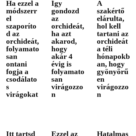
Ha ezzel a
Így
A
módszerr
gondozd
szakértő
el
az
elárulta,
szaporíto
orchideát,
hol kell
d az
ha azt
tartani az
orchideát,
akarod,
orchideát
folyamato
hogy
a téli
san
akár 4
hónapokb
ontani
évig is
an, hogy
fogja a
folyamato
gyönyörű
csodálato
san
en
s
virágozzo
virágozzo
virágokat
n
n
Itt tartsd
Ezzel az
Hatalmas