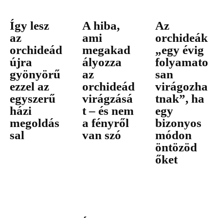
Így lesz
A hiba,
Az
az
ami
orchideák
orchideád
megakad
„egy évig
újra
ályozza
folyamato
gyönyörű
az
san
ezzel az
orchideád
virágozha
egyszerű
virágzásá
tnak”, ha
házi
t – és nem
egy
megoldás
a fényről
bizonyos
sal
van szó
módon
öntözöd
őket