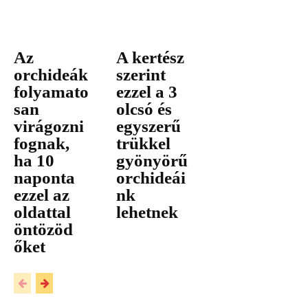
Az
A kertész
orchideák
szerint
folyamato
ezzel a 3
san
olcsó és
virágozni
egyszerű
fognak,
trükkel
ha 10
gyönyörű
naponta
orchideái
ezzel az
nk
oldattal
lehetnek
öntözöd
őket