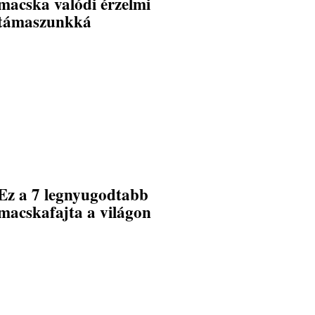
macska valódi érzelmi
támaszunkká
Ez a 7 legnyugodtabb
macskafajta a világon