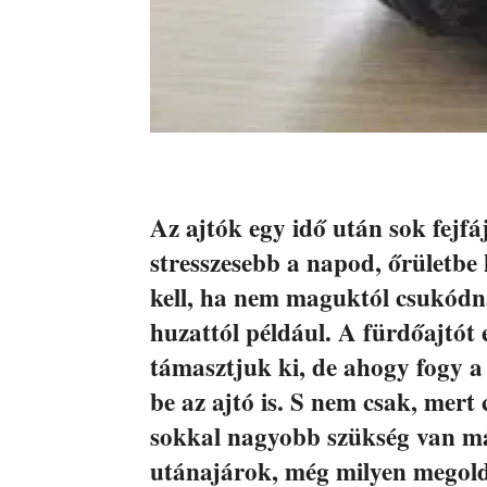
Az ajtók egy idő után sok fejfá
stresszesebb a napod, őrületbe
kell, ha nem maguktól csukódna
huzattól például. A fürdőajtót
támasztjuk ki, de ahogy fogy 
be az ajtó is. S nem csak, mert
sokkal nagyobb szükség van m
utánajárok, még milyen megoldás