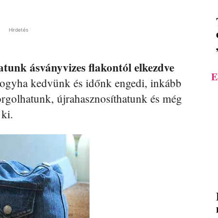
Hirdetés
tunk ásványvizes flakontól elkezdve
E
 hogyha kedvünk és időnk engedi, inkább
orgolhatunk, újrahasznosíthatunk és még
ki.