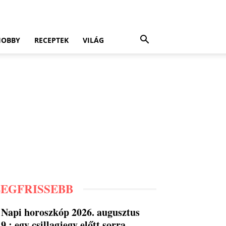
HOBBY
RECEPTEK
VILÁG
LEGFRISSEBB
Napi horoszkóp 2026. augusztus
9.: egy csillagjegy előtt sorra