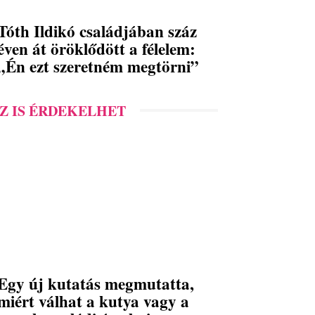
Tóth Ildikó családjában száz
éven át öröklődött a félelem:
„Én ezt szeretném megtörni”
Z IS ÉRDEKELHET
Egy új kutatás megmutatta,
miért válhat a kutya vagy a