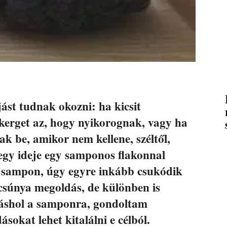
jást tudnak okozni: ha kicsit
 kerget az, hogy nyikorognak, vagy ha
k be, amikor nem kellene, széltől,
 egy ideje egy samponos flakonnal
a sampon, úgy egyre inkább csukódik
 csúnya megoldás, de különben is
áshol a samponra, gondoltam
okat lehet kitalálni e célból.