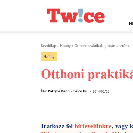
Twice.hu
H
Kezdőlap
Hobby
Otthoni praktikák ajtótámasztóra
Hobby
Otthoni praktik
-
Írta:
Pöttyös Panni - twice.hu
2014/02/28
Facebook
Megosztás
Iratkozz fel
hírlevelünkre
, vagy 