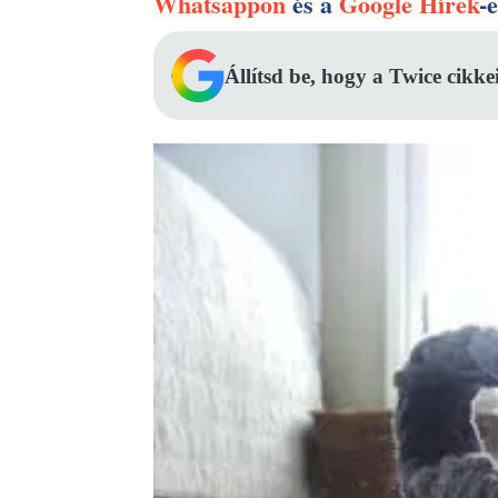
Whatsappon
és a
Google Hírek
-
Állítsd be, hogy a Twice cikke