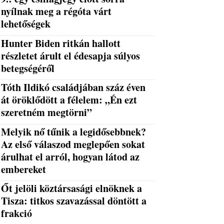
nyílnak meg a régóta várt
lehetőségek
Hunter Biden ritkán hallott
részletet árult el édesapja súlyos
betegségéről
Tóth Ildikó családjában száz éven
át öröklődött a félelem: „Én ezt
szeretném megtörni”
Melyik nő tűnik a legidősebbnek?
Az első válaszod meglepően sokat
árulhat el arról, hogyan látod az
embereket
Őt jelöli köztársasági elnöknek a
Tisza: titkos szavazással döntött a
frakció