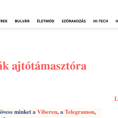
ÍREK
BULVÁR
ÉLETMÓD
SZÓRAKOZÁS
HI-TECH
ák ajtótámasztóra
Pinterest
WhatsApp
Email
kövess minket a
Viberen
, a
Telegramon
,